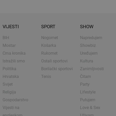
VIJESTI
SPORT
SHOW
BIH
Nogomet
Napredujem
Mostar
Košarka
Showbiz
Crna kronika
Rukomet
Uređujem
Istražili smo
Ostali sportovi
Kultura
Politika
Borilački sportovi
Zanimljivosti
Hrvatska
Tenis
Čitam
Svijet
Party
Religija
Lifestyle
Gospodarstvo
Putujem
Vijesti na
Love & Sex
engleskom
Uživam