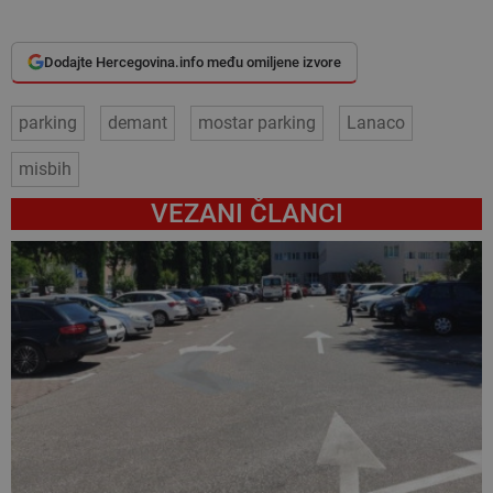
Dodajte Hercegovina.info među omiljene izvore
parking
demant
mostar parking
Lanaco
misbih
VEZANI ČLANCI