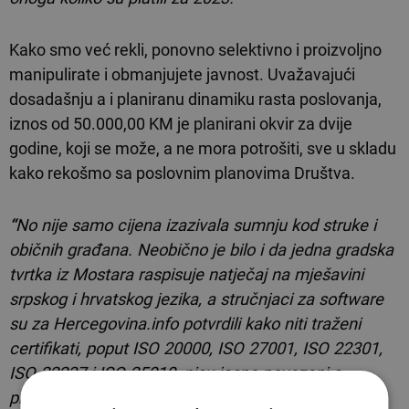
Kako smo već rekli, ponovno selektivno i proizvoljno
manipulirate i obmanjujete javnost. Uvažavajući
dosadašnju a i planiranu dinamiku rasta poslovanja,
iznos od 50.000,00 KM je planirani okvir za dvije
godine, koji se može, a ne mora potrošiti, sve u skladu
kako rekošmo sa poslovnim planovima Društva.
“
No nije samo cijena izazivala sumnju kod struke i
običnih građana. Neobično je bilo i da jedna gradska
tvrtka iz Mostara raspisuje natječaj na mješavini
srpskog i hrvatskog jezika, a stručnjaci za software
su za Hercegovina.info
potvrdili kako niti traženi
certifikati, poput ISO 20000, ISO 27001, ISO 22301,
ISO 22237 i ISO 25010, nisu jasno povezani s
predmetom nabave, koji se odnosi na najam i