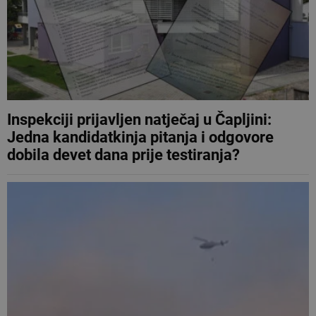
Inspekciji prijavljen natječaj u Čapljini:
Jedna kandidatkinja pitanja i odgovore
dobila devet dana prije testiranja?