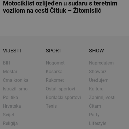
Motociklist ozlijeđen u sudaru s teretnim
vozilom na cesti Čitluk – Žitomislić
VIJESTI
SPORT
SHOW
BIH
Nogomet
Napredujem
Mostar
Košarka
Showbiz
Crna kronika
Rukomet
Uređujem
Istražili smo
Ostali sportovi
Kultura
Politika
Borilački sportovi
Zanimljivosti
Hrvatska
Tenis
Čitam
Svijet
Party
Religija
Lifestyle