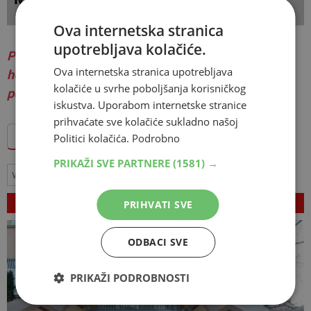
Ova internetska stranica
upotrebljava kolačiće.
Pri preuzimanju teksta, obavezno je navesti
Ova internetska stranica upotrebljava
hercegovina.info i autora kao izvor te dodati
kolačiće u svrhe poboljšanja korisničkog
poveznicu na autorski članak.
iskustva. Uporabom internetske stranice
prihvaćate sve kolačiće sukladno našoj
Politici kolačića.
Podrobno
Dodajte Hercegovina.info među omiljene izvore
PRIKAŽI SVE PARTNERE
(1581) →
vijesti
hercegovina.info
ožiljci
gerila.info
VEZANI ČLANCI
PRIHVATI SVE
ODBACI SVE
PRIKAŽI PODROBNOSTI