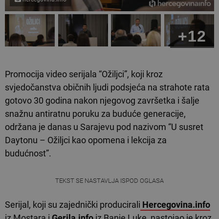
+12
Promocija video serijala “Ožiljci”, koji kroz
svjedočanstva običnih ljudi podsjeća na strahote rata
gotovo 30 godina nakon njegovog završetka i šalje
snažnu antiratnu poruku za buduće generacije,
održana je danas u Sarajevu pod nazivom “U susret
Daytonu – Ožiljci kao opomena i lekcija za
budućnost”.
TEKST SE NASTAVLJA ISPOD OGLASA
Serijal, koji su zajednički producirali
Hercegovina.info
iz Mostara i
Gerila.info
iz Banje Luke, nastojao je kroz