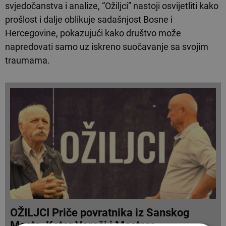
svjedočanstva i analize, “Ožiljci” nastoji osvijetliti kako
prošlost i dalje oblikuje sadašnjost Bosne i
Hercegovine, pokazujući kako društvo može
napredovati samo uz iskreno suočavanje sa svojim
traumama.
OŽILJCI Priče povratnika iz Sanskog
Mosta, Kotor Varoši i Mostara