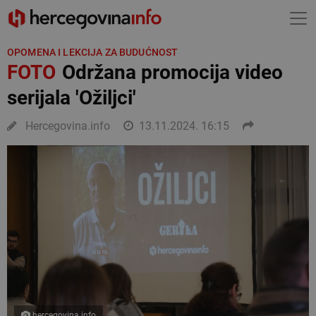
OPOMENA I LEKCIJA ZA BUDUĆNOST
FOTO
Održana promocija video
serijala 'Ožiljci'
Hercegovina.info
13.11.2024. 16:15
hercegovina.info