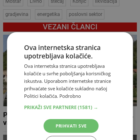
Mostar
Livno
stečaj
Konjic
likvidacija
gradjevina
energetika
poslovni sektor
VEZANI ČLANCI
Ova internetska stranica
upotrebljava kolačiće.
Ova internetska stranica upotrebljava
kolačiće u svrhe poboljšanja korisničkog
iskustva. Uporabom internetske stranice
prihvaćate sve kolačiće sukladno našoj
Politici kolačića.
Podrobno
PRIKAŽI SVE PARTNERE
(1581) →
Požar iznad Kanjine i Živašnice lokaliziran,
vatrogasci tijekom noći branili kuće
PRIHVATI SVE