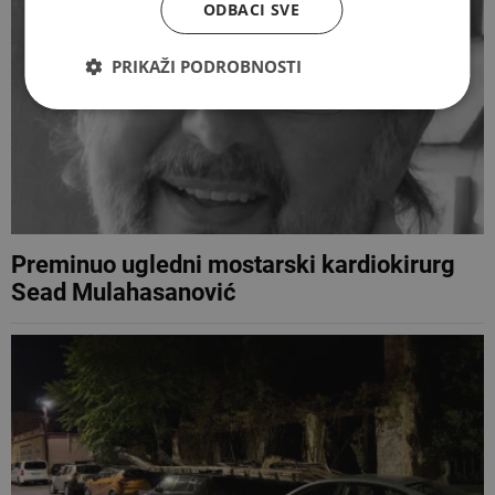
ODBACI SVE
PRIKAŽI PODROBNOSTI
Preminuo ugledni mostarski kardiokirurg
Sead Mulahasanović