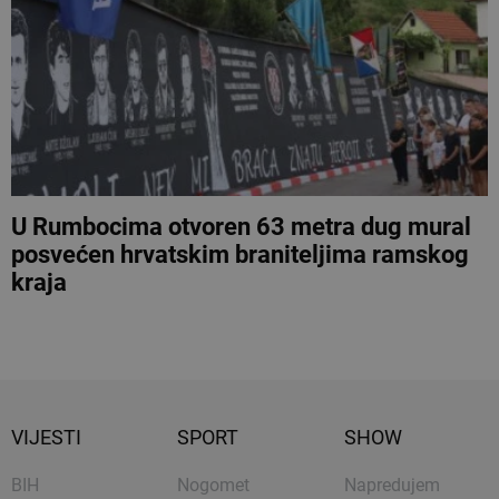
U Rumbocima otvoren 63 metra dug mural
posvećen hrvatskim braniteljima ramskog
kraja
VIJESTI
SPORT
SHOW
BIH
Nogomet
Napredujem