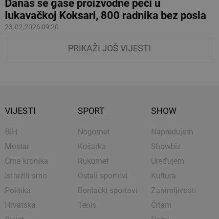
Danas se gase proizvodne peći u
lukavačkoj Koksari, 800 radnika bez posla
23.02.2026 09:20
PRIKAŽI JOŠ VIJESTI
VIJESTI
SPORT
SHOW
BIH
Nogomet
Napredujem
Mostar
Košarka
Showbiz
Crna kronika
Rukomet
Uređujem
Istražili smo
Ostali sportovi
Kultura
Politika
Borilački sportovi
Zanimljivosti
Hrvatska
Tenis
Čitam