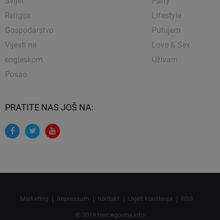
Svijet
Party
Religija
Lifestyle
Gospodarstvo
Putujem
Vijesti na
Love & Sex
engleskom
Uživam
Posao
PRATITE NAS JOŠ NA:
Marketing
Impressum
Kontakt
Uvjeti korištenja
RSS
© 2019 Hercegovina.info