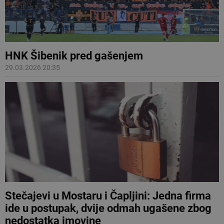
HNK Šibenik pred gašenjem
29.03.2026 20:35
Stečajevi u Mostaru i Čapljini: Jedna firma
ide u postupak, dvije odmah ugašene zbog
nedostatka imovine