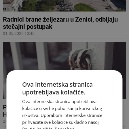
Radnici brane željezaru u Zenici, odbijaju
stečajni postupak
01.05.2026 10:43
Ova internetska stranica
upotrebljava kolačiće.
Ova internetska stranica upotrebljava
Propale još 33 tvrtke u BiH, na popisu tri iz
kolačiće u svrhe poboljšanja korisničkog
Hercegovine
iskustva. Uporabom internetske stranice
24.04.2026 14:21
prihvaćate sve kolačiće sukladno našoj