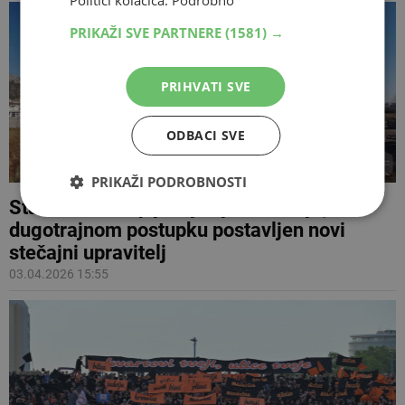
Politici kolačića.
Podrobno
PRIKAŽI SVE PARTNERE
(1581) →
PRIHVATI SVE
ODBACI SVE
PRIKAŽI PODROBNOSTI
Stara Lasta Čapljina još je u stečaju, u
dugotrajnom postupku postavljen novi
stečajni upravitelj
03.04.2026 15:55