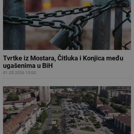
Tvrtke iz Mostara, Čitluka i Konjica među
ugašenima u BiH
01.05.2026 18:00