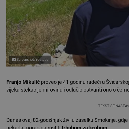
Screenshot/Youtube
Franjo Mikulić
proveo je 41 godinu radeći u Švicarskoj
vijeka stekao je mirovinu i odlučio ostvariti ono o čemu
TEKST SE NASTA
Danas ovaj 82-godišnjak živi u zaselku Smokinje, gdj
nekada morao napustiti
trbuhom za kruhom
.