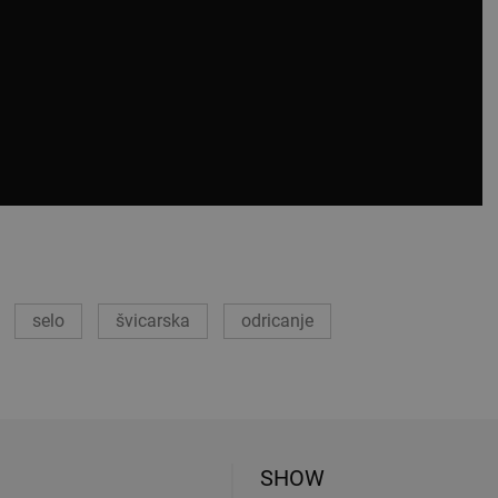
selo
švicarska
odricanje
SHOW