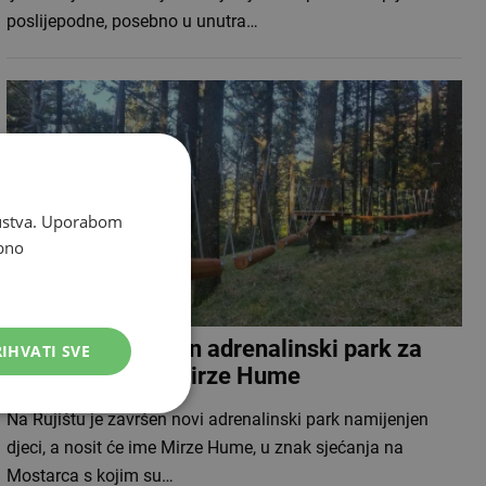
poslijepodne, posebno u unutra…
skustva. Uporabom
bno
Na Rujištu otvoren adrenalinski park za
IHVATI SVE
djecu, nosi ime Mirze Hume
Na Rujištu je završen novi adrenalinski park namijenjen
djeci, a nosit će ime Mirze Hume, u znak sjećanja na
Mostarca s kojim su…