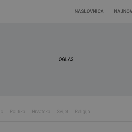
NASLOVNICA
NAJNOV
OGLAS
mo
Politika
Hrvatska
Svijet
Religija