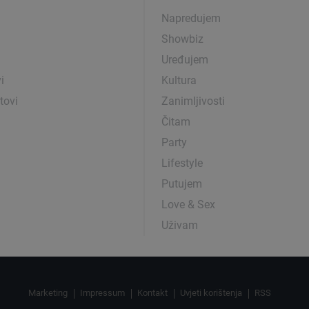
Napredujem
Showbiz
Uređujem
i
Kultura
tovi
Zanimljivosti
Čitam
Party
Lifestyle
Putujem
Love & Sex
Uživam
Marketing
Impressum
Kontakt
Uvjeti korištenja
RSS