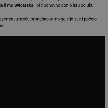
je li mu
Švicarska
i bi li ponovno donio istu odluku.
inozemstvu sreću pronašao tamo gdje je sve i počelo
ne
.