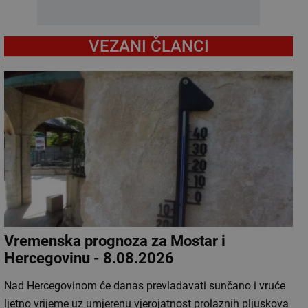
VEZANI ČLANCI
Vremenska prognoza za Mostar i
Hercegovinu - 8.08.2026
Nad Hercegovinom će danas prevladavati sunčano i vruće
ljetno vrijeme uz umjerenu vjerojatnost prolaznih pljuskova