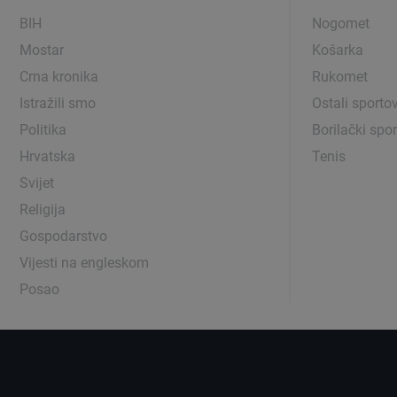
BIH
Nogomet
Mostar
Košarka
Crna kronika
Rukomet
Istražili smo
Ostali sportov
Politika
Borilački spor
Hrvatska
Tenis
Svijet
Religija
Gospodarstvo
Vijesti na engleskom
Posao