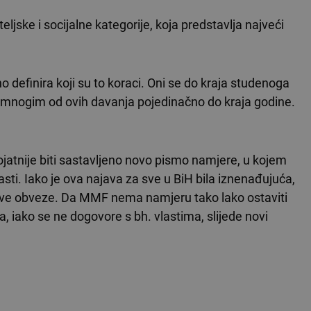
teljske i socijalne kategorije, koja predstavlja najveći
 definira koji su to koraci. Oni se do kraja studenoga
i mnogim od ovih davanja pojedinačno do kraja godine.
ojatnije biti sastavljeno novo pismo namjere, u kojem
lasti. Iako je ova najava za sve u BiH bila iznenađujuća,
nove obveze. Da MMF nema namjeru tako lako ostaviti
a, iako se ne dogovore s bh. vlastima, slijede novi