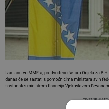
Izaslanstvo MMF-a, predvođeno šefom Odjela za BiH
danas će se sastati s pomoćnicima ministara svih feder
sastanak s ministrom financija Vjekoslavom Bevando
TEKST SE NASTA