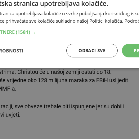
ska stranica upotrebljava kolačiće.
tranica upotrebljava kolačiće u svrhe poboljšanja korisničkog i
nali s izvršavanjem proračuna za 2009. i proračunom
ce prihvaćate sve kolačiće sukladno našoj Politici kolačića.
Podro
tarnjem dugu, planovima za privatizaciju i drugim
RTNERE
(1581) →
prilikom odobravanja prve tranše aranžmana.
DROBNOSTI
ODBACI SVE
PR
ovora o ekonomskoj situaciji, izvršenju proračuna,
ijalnom sektoru. Izaslanstvo MMF-a 9. studenog ide u
trima. Christou će u našoj zemlji ostati do 18.
e vrijedne oko 128 milijuna maraka za FBiH uslijedit
 MMF-a.
aciji, sve obveze trebale biti ispunjene jer su dobili
i uvjeti.