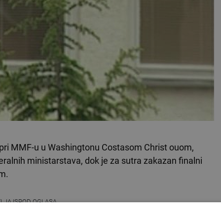
 pri MMF-u u Washingtonu Costasom Christ ouom,
alnih ministarstava, dok je za sutra zakazan finalni
m.
VLJA ISPOD OGLASA