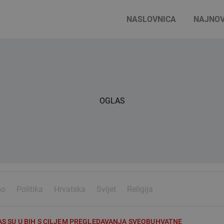
NASLOVNICA
NAJNOV
OGLAS
mo
Politika
Hrvatska
Svijet
Religija
 SU U BIH S CILJEM PREGLEDAVANJA SVEOBUHVATNE