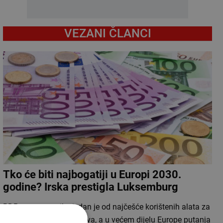
VEZANI ČLANCI
Tko će biti najbogatiji u Europi 2030.
godine? Irska prestigla Luksemburg
BDP po stanovniku jedan je od najčešće korištenih alata za
usporedbu gospodarstava, a u većem dijelu Europe putanja