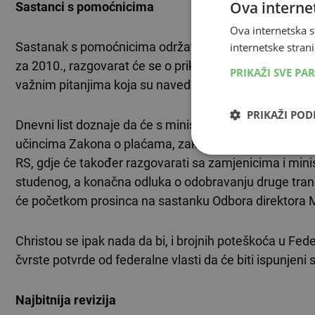
Ova internet
Sastanci s pomoćnicima
Ova internetska s
Sastanak s pomoćnicima održat će se kako bi se upoz
internetske strani
za 2010., razgovarat će se o prikupljanju prihoda, unu
PRIKAŽI SVE PA
važnim pitanjima koja su navedena u pismu namjere 
PRIKAŽI PO
Dnevni list doznaje da će s ministrom Bevandom biti g
učincima Zakona o plaćama, zakonima o reviziji i soc
RS, gdje će također razgovarati sa zamjenicima i minis
studenog, a konačna odluka o odobravanju druge tranš
će početkom prosinca na sastanku Odbora direktora
Christou se ipak nada da bi, i brojnih poteškoća u Feder
čvrste potvrde od federalne vlasti da će biti ispunjeni sv
Najbitnija revizija