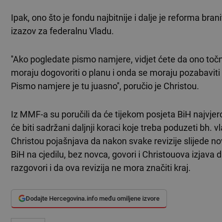
Ipak, ono što je fondu najbitnije i dalje je reforma brani
izazov za federalnu Vladu.
''Ako pogledate pismo namjere, vidjet ćete da ono točno
moraju dogovoriti o planu i onda se moraju pozabavit
Pismo namjere je tu juasno'', poručio je Christou.
Iz MMF-a su poručili da će tijekom posjeta BiH najvjer
će biti sadržani daljnji koraci koje treba poduzeti bh. v
Christou pojašnjava da nakon svake revizije slijede 
BiH na cjedilu, bez novca, govori i Christouova izjava d
razgovori i da ova revizija ne mora značiti kraj.
Dodajte Hercegovina.info među omiljene izvore