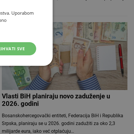
je uzlazna. No…
skustva. Uporabom
bno
IHVATI SVE
Vlasti BiH planiraju novo zaduženje u
2026. godini
Bosanskohercegovački entiteti, Federacija BiH i Republika
Srpska, planiraju se u 2026. godini zadužiti za oko 2,3
milijarde eura, iako već otplaćuju…