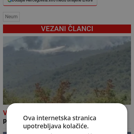
Dodajte Hercegovina.info među omiljene izvore
Neum
VEZANI ČLANCI
VIDEO
Air Tractor gasi požar iznad Popova
Ova internetska stranica
polja
upotrebljava kolačiće.