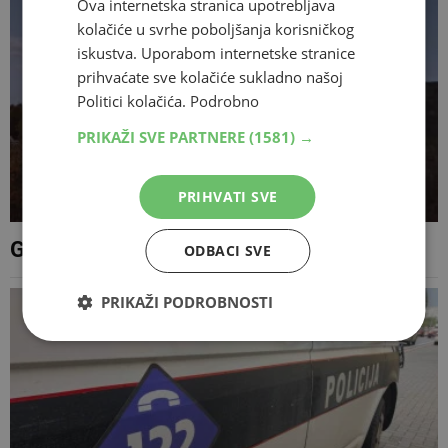
Ova internetska stranica upotrebljava
kolačiće u svrhe poboljšanja korisničkog
iskustva. Uporabom internetske stranice
prihvaćate sve kolačiće sukladno našoj
Politici kolačića.
Podrobno
PRIKAŽI SVE PARTNERE
(1581) →
PRIHVATI SVE
Grom izazvao požar iznad Popova polja
ODBACI SVE
PRIKAŽI PODROBNOSTI