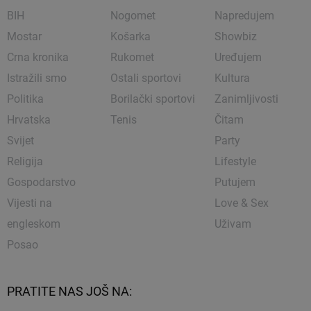
BIH
Nogomet
Napredujem
Mostar
Košarka
Showbiz
Crna kronika
Rukomet
Uređujem
Istražili smo
Ostali sportovi
Kultura
Politika
Borilački sportovi
Zanimljivosti
Hrvatska
Tenis
Čitam
Svijet
Party
Religija
Lifestyle
Gospodarstvo
Putujem
Vijesti na
Love & Sex
engleskom
Uživam
Posao
PRATITE NAS JOŠ NA: