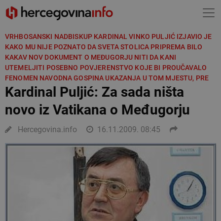
VRHBOSANSKI NADBISKUP KARDINAL VINKO PULJIĆ IZJAVIO JE
KAKO MU NIJE POZNATO DA SVETA STOLICA PRIPREMA BILO
KAKAV NOV DOKUMENT O MEĐUGORJU NITI DA KANI
UTEMELJITI POSEBNO POVJERENSTVO KOJE BI PROUČAVALO
FENOMEN NAVODNA GOSPINA UKAZANJA U TOM MJESTU, PRE
Kardinal Puljić: Za sada ništa
novo iz Vatikana o Međugorju
Hercegovina.info
16.11.2009. 08:45