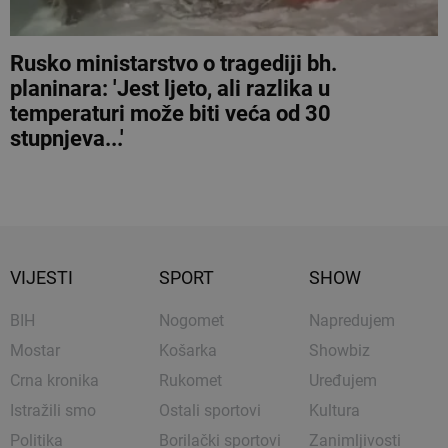
Rusko ministarstvo o tragediji bh.
planinara: 'Jest ljeto, ali razlika u
temperaturi može biti veća od 30
stupnjeva...'
VIJESTI
SPORT
SHOW
BIH
Nogomet
Napredujem
Mostar
Košarka
Showbiz
Crna kronika
Rukomet
Uređujem
Istražili smo
Ostali sportovi
Kultura
Politika
Borilački sportovi
Zanimljivosti