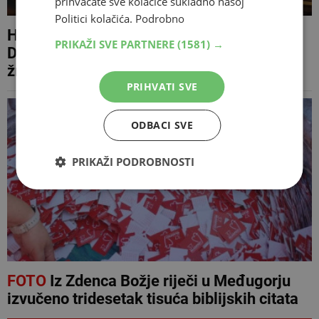
prihvaćate sve kolačiće sukladno našoj
Politici kolačića.
Podrobno
Hrvatski ministar Šušnjar pozvao Vučića i
PRIKAŽI SVE PARTNERE
(1581) →
Dodika da dođu u Knin i ispričaju se
žrtvama velikosrpske agresije
PRIHVATI SVE
ODBACI SVE
PRIKAŽI PODROBNOSTI
FOTO
Iz Zdenca Božje riječi u Međugorju
izvučeno tridesetak tisuća biblijskih citata