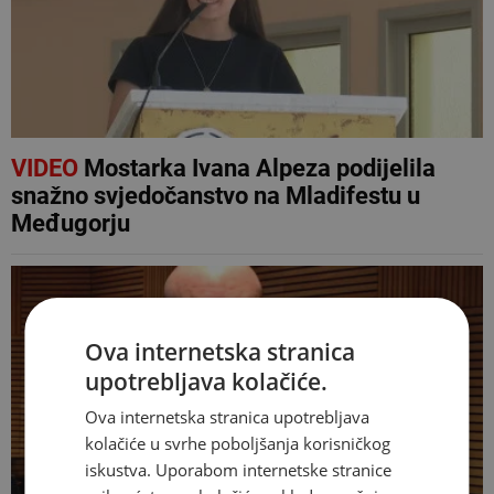
VIDEO
Mostarka Ivana Alpeza podijelila
snažno svjedočanstvo na Mladifestu u
Međugorju
Ova internetska stranica
upotrebljava kolačiće.
Ova internetska stranica upotrebljava
kolačiće u svrhe poboljšanja korisničkog
iskustva. Uporabom internetske stranice