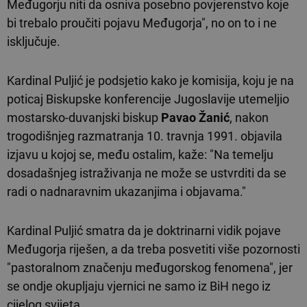
Međugorju niti da osniva posebno povjerenstvo koje
bi trebalo proučiti pojavu Međugorja", no on to i ne
isključuje.
Kardinal Puljić je podsjetio kako je komisija, koju je na
poticaj Biskupske konferencije Jugoslavije utemeljio
mostarsko-duvanjski biskup
Pavao Žanić
, nakon
trogodišnjeg razmatranja 10. travnja 1991. objavila
izjavu u kojoj se, među ostalim, kaže: "Na temelju
dosadašnjeg istraživanja ne može se ustvrditi da se
radi o nadnaravnim ukazanjima i objavama."
Kardinal Puljić smatra da je doktrinarni vidik pojave
Međugorja riješen, a da treba posvetiti više pozornosti
"pastoralnom značenju međugorskog fenomena", jer
se ondje okupljaju vjernici ne samo iz BiH nego iz
cijelog svijeta.