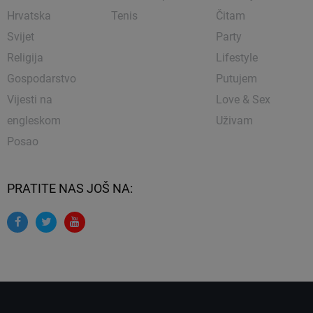
Hrvatska
Tenis
Čitam
Svijet
Party
Religija
Lifestyle
Gospodarstvo
Putujem
Vijesti na
Love & Sex
engleskom
Uživam
Posao
PRATITE NAS JOŠ NA: