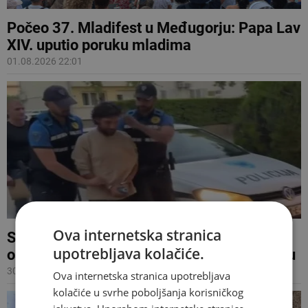
Počeo 37. Mladifest u Međugorju: Papa Lav
XIV. uputio poruku mladima
01.08.2026 22:01
Ova internetska stranica
Sud BiH odredio pritvor Poljaku
upotrebljava kolačiće.
osumnjičenom za vandalizam u Međugorju
30.07.2026 17:17
Ova internetska stranica upotrebljava
kolačiće u svrhe poboljšanja korisničkog