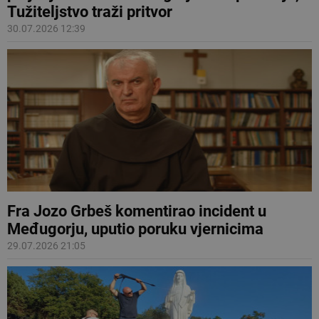
Tužiteljstvo traži pritvor
30.07.2026 12:39
Fra Jozo Grbeš komentirao incident u
Međugorju, uputio poruku vjernicima
29.07.2026 21:05