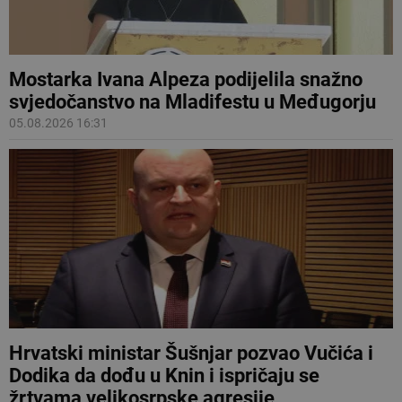
Mostarka Ivana Alpeza podijelila snažno
svjedočanstvo na Mladifestu u Međugorju
05.08.2026 16:31
Hrvatski ministar Šušnjar pozvao Vučića i
Dodika da dođu u Knin i ispričaju se
žrtvama velikosrpske agresije