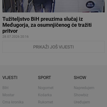
Tužiteljstvo BiH preuzima slučaj iz
Međugorja, za osumnjičenog će tražiti
pritvor
28.07.2026 20:16
PRIKAŽI JOŠ VIJESTI
VIJESTI
SPORT
SHOW
BIH
Nogomet
Napredujem
Mostar
Košarka
Showbiz
Crna kronika
Rukomet
Uređujem