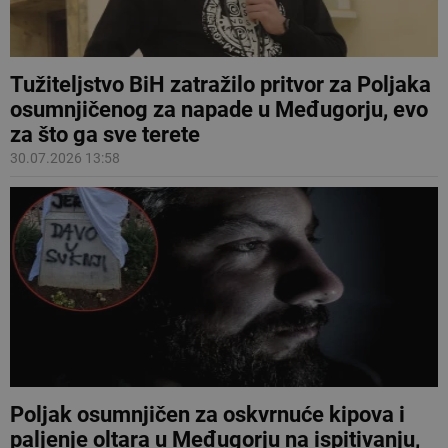
Tužiteljstvo BiH zatražilo pritvor za Poljaka
osumnjičenog za napade u Međugorju, evo
za što ga sve terete
30.07.2026 13:58
Poljak osumnjičen za oskvrnuće kipova i
paljenje oltara u Međugorju na ispitivanju,