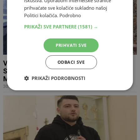
iskustva. Uporabom internetske stranice
prihvaćate sve kolačiće sukladno našoj
Politici kolačića.
Podrobno
PRIKAŽI SVE PARTNERE
(1581) →
PRIHVATI SVE
ODBACI SVE
Vandal iz Poljske nije želio odvjetnicu, na
Sudu otkrio zašto je napravio nered u
Međugorju
PRIKAŽI PODROBNOSTI
30.07.2026 15:50