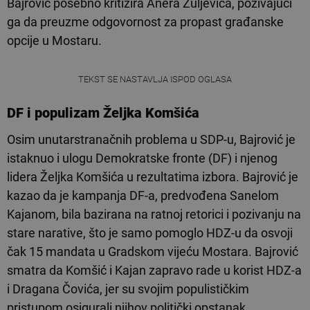
Bajrović posebno kritizira Anera Žuljevića, pozivajući
ga da preuzme odgovornost za propast građanske
opcije u Mostaru.
TEKST SE NASTAVLJA ISPOD OGLASA
DF i populizam Željka Komšića
Osim unutarstranačnih problema u SDP-u, Bajrović je
istaknuo i ulogu Demokratske fronte (DF) i njenog
lidera Željka Komšića u rezultatima izbora. Bajrović je
kazao da je kampanja DF-a, predvođena Sanelom
Kajanom, bila bazirana na ratnoj retorici i pozivanju na
stare narative, što je samo pomoglo HDZ-u da osvoji
čak 15 mandata u Gradskom vijeću Mostara. Bajrović
smatra da Komšić i Kajan zapravo rade u korist HDZ-a
i Dragana Čovića, jer su svojim populističkim
pristupom osigurali njihov politički opstanak.