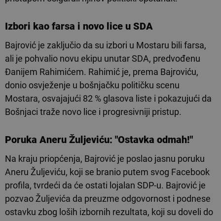
Izbori kao farsa i novo lice u SDA
Bajrović je zaključio da su izbori u Mostaru bili farsa,
ali je pohvalio novu ekipu unutar SDA, predvođenu
Đanijem Rahimićem. Rahimić je, prema Bajroviću,
donio osvježenje u bošnjačku političku scenu
Mostara, osvajajući 82 % glasova liste i pokazujući da
Bošnjaci traže novo lice i progresivniji pristup.
Poruka Aneru Žuljeviću: "Ostavka odmah!"
Na kraju priopćenja, Bajrović je poslao jasnu poruku
Aneru Žuljeviću, koji se branio putem svog Facebook
profila, tvrdeći da će ostati lojalan SDP-u. Bajrović je
pozvao Žuljevića da preuzme odgovornost i podnese
ostavku zbog loših izbornih rezultata, koji su doveli do