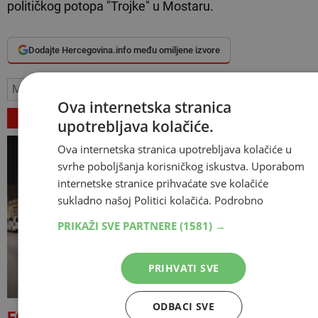
političkog potopa "Trojke" u Mostaru.
Dodajte Hercegovina.info među omiljene izvore
Mostar
trojka
Aner Žuljević
irdin bajrović
Ova internetska stranica
VEZANI ČLANCI
upotrebljava kolačiće.
Ova internetska stranica upotrebljava kolačiće u
svrhe poboljšanja korisničkog iskustva. Uporabom
internetske stranice prihvaćate sve kolačiće
sukladno našoj Politici kolačića.
Podrobno
PRIKAŽI SVE PARTNERE
(1581) →
PRIHVATI SVE
ODBACI SVE
FOTO
Dio ruševine pao na automobile u