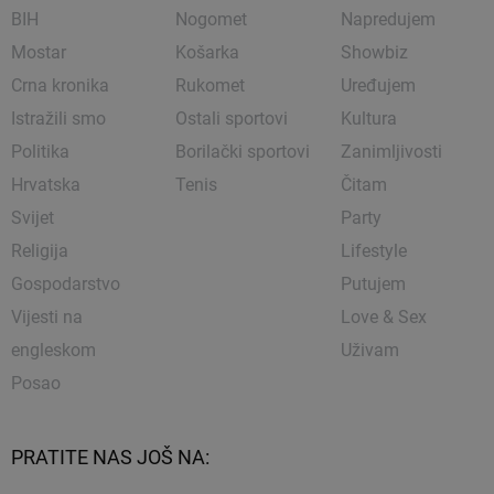
BIH
Nogomet
Napredujem
Mostar
Košarka
Showbiz
Crna kronika
Rukomet
Uređujem
Istražili smo
Ostali sportovi
Kultura
Politika
Borilački sportovi
Zanimljivosti
Hrvatska
Tenis
Čitam
Svijet
Party
Religija
Lifestyle
Gospodarstvo
Putujem
Vijesti na
Love & Sex
engleskom
Uživam
Posao
PRATITE NAS JOŠ NA: