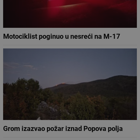
Motociklist poginuo u nesreći na M-17
Grom izazvao požar iznad Popova polja