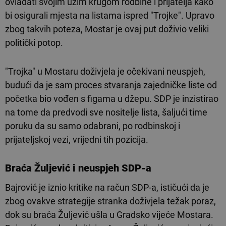
ovladati svojim užim krugom rodbine i prijatelja kako
bi osigurali mjesta na listama ispred "Trojke". Upravo
zbog takvih poteza, Mostar je ovaj put doživio veliki
politički potop.
"Trojka" u Mostaru doživjela je očekivani neuspjeh,
budući da je sam proces stvaranja zajedničke liste od
početka bio vođen s figama u džepu. SDP je inzistirao
na tome da predvodi sve nositelje lista, šaljući time
poruku da su samo odabrani, po rodbinskoj i
prijateljskoj vezi, vrijedni tih pozicija.
Braća Žuljević i neuspjeh SDP-a
Bajrović je iznio kritike na račun SDP-a, ističući da je
zbog ovakve strategije stranka doživjela težak poraz,
dok su braća Žuljević ušla u Gradsko vijeće Mostara.