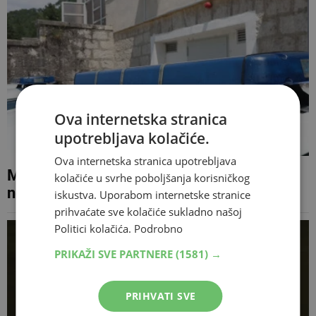
Ova internetska stranica
upotrebljava kolačiće.
Ova internetska stranica upotrebljava
Motociklist teško ozlijeđen u prometnoj
kolačiće u svrhe poboljšanja korisničkog
nesreći na Tromeđi
iskustva. Uporabom internetske stranice
prihvaćate sve kolačiće sukladno našoj
Politici kolačića.
Podrobno
PRIKAŽI SVE PARTNERE
(1581) →
PRIHVATI SVE