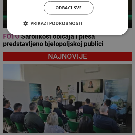
ODBACI SVE
PRIKAŽI PODROBNOSTI
FOTO
Šarolikost običaja i plesa
predstavljeno bjelopoljskoj publici
NAJNOVIJE