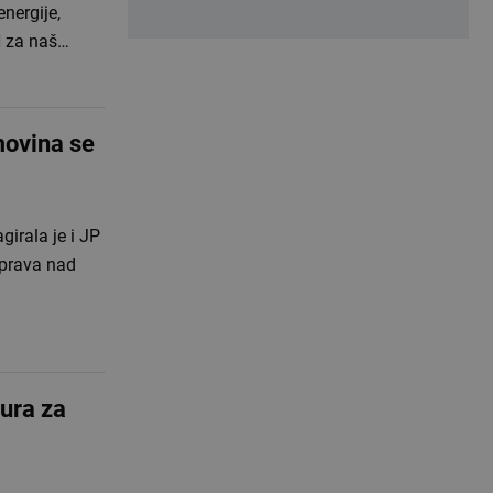
energije,
H za naš…
movina se
irala je i JP
 prava nad
eura za