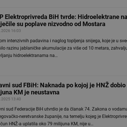
JP Elektroprivreda BiH tvrde: Hidroelektrane n
iječile su poplave nizvodno od Mostara
.2026 16:03
om intenzivnih padavina i naglog topljenja snijega, koje je u sve
ilo razinu jablaničke akumulacije za više od 10 metara, zahvalju
vljanju hidroelektranama na…
avni sud FBiH: Naknada po kojoj je HNŽ dobio
ijuna KM je neustavna
.2025 13:40
vni sud Federacije BiH utvrdio je da članak 74. Zakona o vodam
govačko-neretvanske županije, na temelju kojeg je Elektroprivr
čun HNŽ-a uplatila oko 79 milijuna KM, nije u…