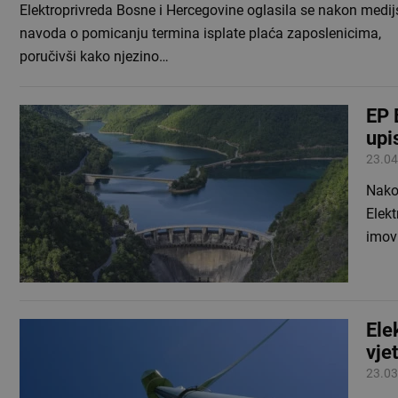
Elektroprivreda Bosne i Hercegovine oglasila se nakon medij
navoda o pomicanju termina isplate plaća zaposlenicima,
poručivši kako njezino…
EP 
upi
23.04
Nako
Elekt
imov
Ele
vje
23.03