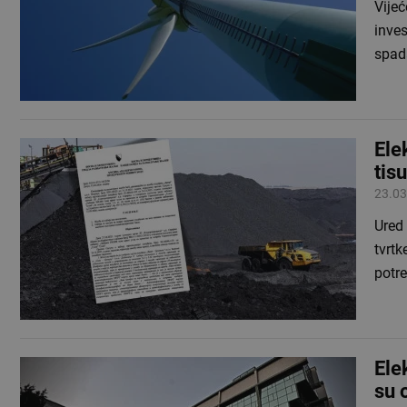
Vijeć
inves
spad
Ele
tis
23.03
Ured
tvrt
potr
Ele
su 