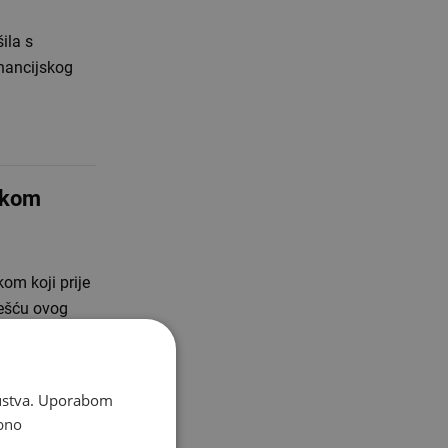
ila s
nancijskog
itkom
kom koji prije
ješću ovog
skustva. Uporabom
bno
bucije