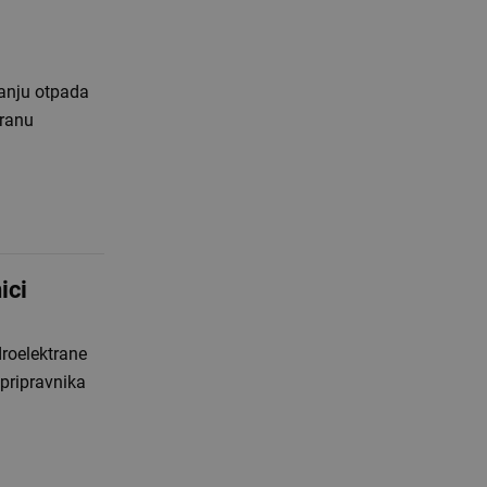
janju otpada
branu
ici
droelektrane
 pripravnika