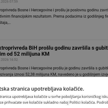
.2026 07:59
roprivreda Bosne i Hercegovine i prošlu je poslovnu godinu završ
tivnim financijskim rezultatom. Prema podacima iz godišnjeg fi
štaja,…
ktroprivreda BiH prošlu godinu završila s gub
im od 52 milijuna KM
.2026 16:52
roprivreda Bosne i Hercegovine prošlu je godinu završila s gubit
ezivanja iznosi 52,38 milijuna KM, navedeno je u godišnjem izv
zeća.…
ska stranica upotrebljava kolačiće.
tranica upotrebljava kolačiće u svrhe poboljšanja korisničkog i
ce prihvaćate sve kolačiće sukladno našoj Politici kolačića.
Podro
K dao suglasnost na plan razvoja elektrodistri