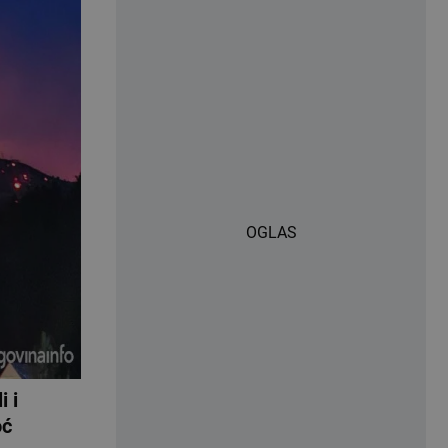
OGLAS
i i
oć