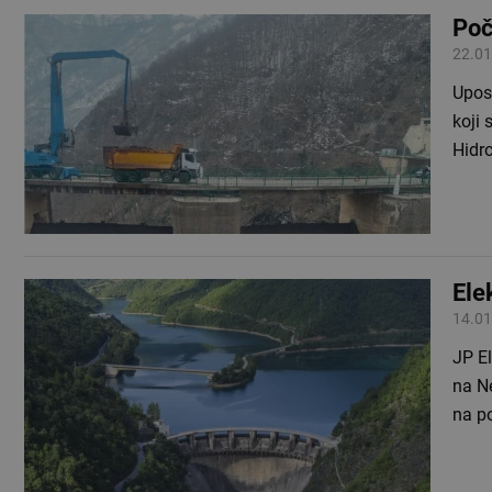
Poč
22.01
Uposl
koji
Hidro
Ele
14.01
JP El
na Ne
na p