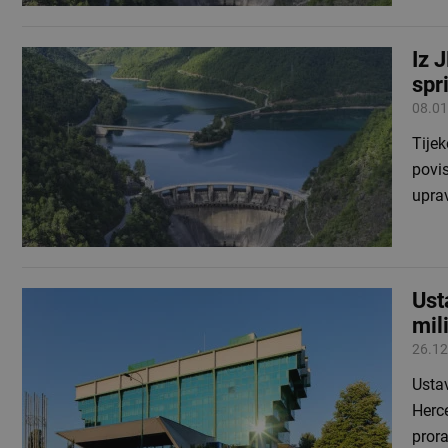
Iz 
spr
08.01
Tijek
povis
upra
Ust
mil
26.12
Usta
Herce
prora