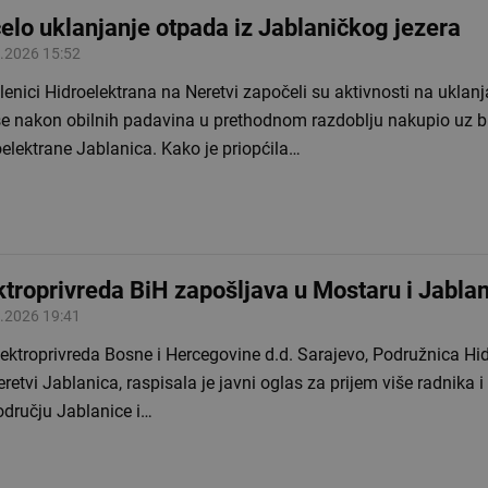
elo uklanjanje otpada iz Jablaničkog jezera
.2026 15:52
enici Hidroelektrana na Neretvi započeli su aktivnosti na uklan
 se nakon obilnih padavina u prethodnom razdoblju nakupio uz 
elektrane Jablanica. Kako je priopćila…
ktroprivreda BiH zapošljava u Mostaru i Jablan
.2026 19:41
ektroprivreda Bosne i Hercegovine d.d. Sarajevo, Podružnica Hi
retvi Jablanica, raspisala je javni oglas za prijem više radnika i
odručju Jablanice i…