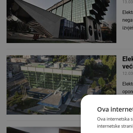
13.03
Elekt
nega
izvje
Ele
već
12.03
Elekt
opor
podu
Ova internet
Ova internetska s
internetske strani
FER