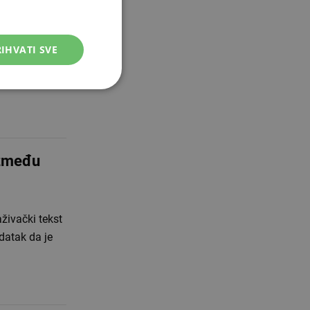
IHVATI SVE
FERK) održala
joj je
između
živački tekst
datak da je