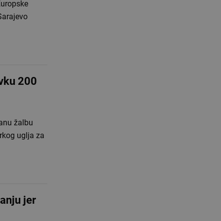
 Europske
Sarajevo
avku 200
vanu žalbu
rkog uglja za
anju jer