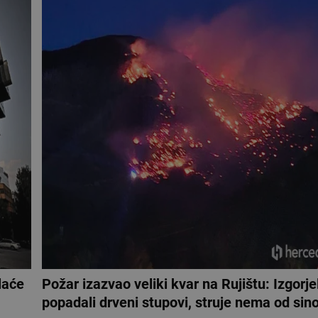
laće
Požar izazvao veliki kvar na Rujištu: Izgorjel
popadali drveni stupovi, struje nema od sin