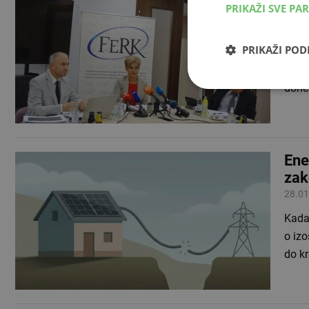
PRIKAŽI SVE PA
EPB
11.03
PRIKAŽI PO
Regul
je da
done
Ene
zak
28.01
Kada 
o izo
do kr