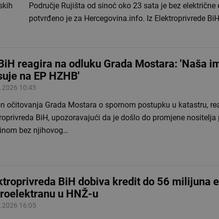
skih
Područje Rujišta od sinoć oko 23 sata je bez električne 
potvrđeno je za Hercegovina.info. Iz Elektroprivrede Bi
BiH reagira na odluku Grada Mostara: 'Naša i
suje na EP HZHB'
.2026 10:45
n očitovanja Grada Mostara o spornom postupku u katastru, reag
roprivreda BiH, upozoravajući da je došlo do promjene nositelja
inom bez njihovog…
ktroprivreda BiH dobiva kredit do 56 milijuna 
troelektranu u HNŽ-u
.2026 16:05