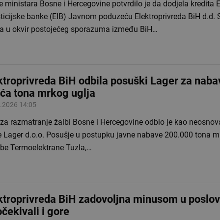
e ministara Bosne i Hercegovine potvrdilo je da dodjela kredita
ticijske banke (EIB) Javnom poduzeću Elektroprivreda BiH d.d. 
a u okvir postojećeg sporazuma između BiH…
ktroprivreda BiH odbila posuški Lager za nab
uća tona mrkog uglja
.2026 14:05
 za razmatranje žalbi Bosne i Hercegovine odbio je kao neosno
ke Lager d.o.o. Posušje u postupku javne nabave 200.000 tona m
ebe Termoelektrane Tuzla,…
ktroprivreda BiH zadovoljna minusom u poslov
očekivali i gore