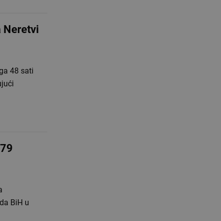
a Neretvi
ga 48 sati
jući
 79
a
eda BiH u