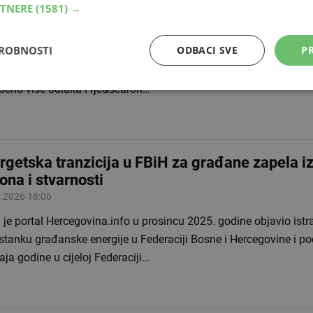
RTNERE
(1581) →
iH do 2035. godine
.2026 14:49
DROBNOSTI
ODBACI SVE
PR
atorna komisija za energiju u Federaciji Bosne i Hercegovine (
nas u Mostaru svoju petu redovitu sjednicu u 2026. godini, na ko
seno više odluka i rje&scaron…
rgetska tranzicija u FBiH za građane zapela 
ona i stvarnosti
.2026 18:06
je portal Hercegovina.info u prosincu 2025. godine objavio istra
stanku građanske energije u Federaciji Bosne i Hercegovine i po
aja godine u cijeloj Federaciji…