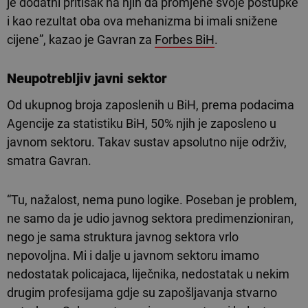
je dodatni pritisak na njih da promjene svoje postupke
i kao rezultat oba ova mehanizma bi imali snižene
cijene”, kazao je Gavran za
Forbes BiH
.
Neupotrebljiv javni sektor
Od ukupnog broja zaposlenih u BiH, prema podacima
Agencije za statistiku BiH, 50% njih je zaposleno u
javnom sektoru. Takav sustav apsolutno nije održiv,
smatra Gavran.
“Tu, nažalost, nema puno logike. Poseban je problem,
ne samo da je udio javnog sektora predimenzioniran,
nego je sama struktura javnog sektora vrlo
nepovoljna. Mi i dalje u javnom sektoru imamo
nedostatak policajaca, liječnika, nedostatak u nekim
drugim profesijama gdje su zapošljavanja stvarno