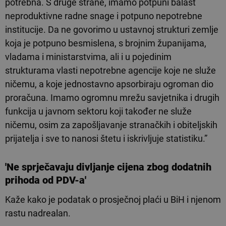
potrebna. S druge strane, imamo potpuni balast
neproduktivne radne snage i potpuno nepotrebne
institucije. Da ne govorimo u ustavnoj strukturi zemlje
koja je potpuno besmislena, s brojnim županijama,
vladama i ministarstvima, ali i u pojedinim
strukturama vlasti nepotrebne agencije koje ne služe
ničemu, a koje jednostavno apsorbiraju ogroman dio
proračuna. Imamo ogromnu mrežu savjetnika i drugih
funkcija u javnom sektoru koji također ne služe
ničemu, osim za zapošljavanje stranačkih i obiteljskih
prijatelja i sve to nanosi štetu i iskrivljuje statistiku.”
'Ne sprječavaju divljanje cijena zbog dodatnih
prihoda od PDV-a'
Kaže kako je podatak o prosječnoj plaći u BiH i njenom
rastu nadrealan.