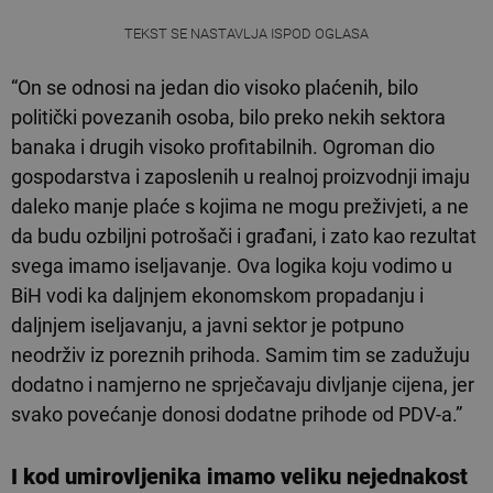
TEKST SE NASTAVLJA ISPOD OGLASA
“On se odnosi na jedan dio visoko plaćenih, bilo
politički povezanih osoba, bilo preko nekih sektora
banaka i drugih visoko profitabilnih. Ogroman dio
gospodarstva i zaposlenih u realnoj proizvodnji imaju
daleko manje plaće s kojima ne mogu preživjeti, a ne
da budu ozbiljni potrošači i građani, i zato kao rezultat
svega imamo iseljavanje. Ova logika koju vodimo u
BiH vodi ka daljnjem ekonomskom propadanju i
daljnjem iseljavanju, a javni sektor je potpuno
neodrživ iz poreznih prihoda. Samim tim se zadužuju
dodatno i namjerno ne sprječavaju divljanje cijena, jer
svako povećanje donosi dodatne prihode od PDV-a.”
I kod umirovljenika imamo veliku nejednakost