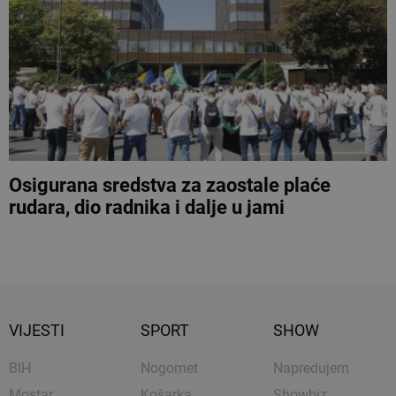
Osigurana sredstva za zaostale plaće
rudara, dio radnika i dalje u jami
VIJESTI
SPORT
SHOW
BIH
Nogomet
Napredujem
Mostar
Košarka
Showbiz