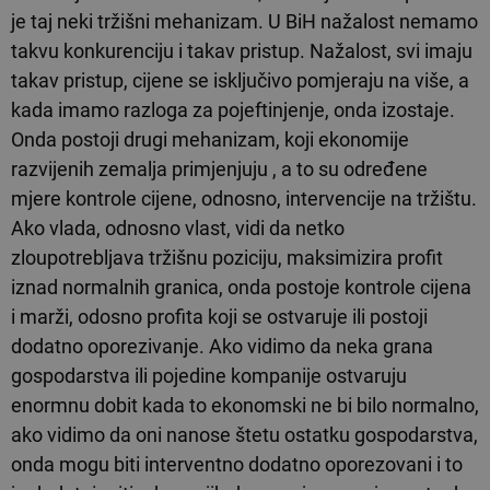
je taj neki tržišni mehanizam. U BiH nažalost nemamo
takvu konkurenciju i takav pristup. Nažalost, svi imaju
takav pristup, cijene se isključivo pomjeraju na više, a
kada imamo razloga za pojeftinjenje, onda izostaje.
Onda postoji drugi mehanizam, koji ekonomije
razvijenih zemalja primjenjuju , a to su određene
mjere kontrole cijene, odnosno, intervencije na tržištu.
Ako vlada, odnosno vlast, vidi da netko
zloupotrebljava tržišnu poziciju, maksimizira profit
iznad normalnih granica, onda postoje kontrole cijena
i marži, odosno profita koji se ostvaruje ili postoji
dodatno oporezivanje. Ako vidimo da neka grana
gospodarstva ili pojedine kompanije ostvaruju
enormnu dobit kada to ekonomski ne bi bilo normalno,
ako vidimo da oni nanose štetu ostatku gospodarstva,
onda mogu biti interventno dodatno oporezovani i to