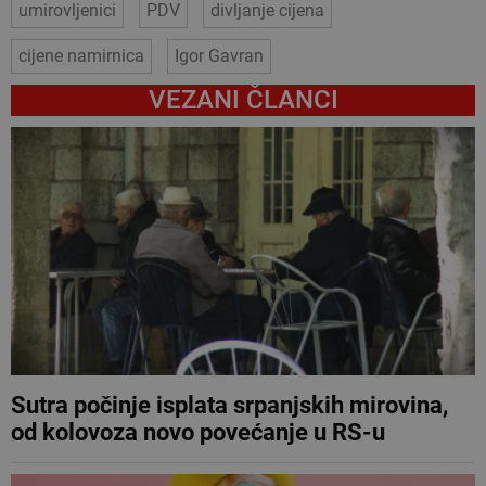
umirovljenici
PDV
divljanje cijena
cijene namirnica
Igor Gavran
VEZANI ČLANCI
Sutra počinje isplata srpanjskih mirovina,
od kolovoza novo povećanje u RS-u