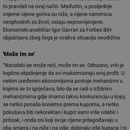
to pravdali na ovaj način. Međutim, u posljednje
vrijeme cijene goriva su niže, a cijene namirnica
neophodnih za život, ostaju nepromijenjene.
Ekonomski analitičar Igor Gavran za Forbes BiH
objašnjava zbog čega je ovakva situacija neodrživa.
'Može im se'
“Narodski se može reći, može im se. Odnosno, vrlo je
logično objašnjenje da svi maksimiziraju svoj profit. U
nekim uređenim ekonomijama postoje mehanizmi u
kojima se to sprječava, bilo da se radi o tržišnim
mehanizmima gdje imamo takvu konkurenciju u kojoj
se netko ponaša korektno prema kupcima, a netko
pokušava biti nekorektan i kupci sami vrše odabir i
pritisak, i onda oni koji svoje cijene prilagođavaju u
oba smjera i na niže i na više, dobivaju više kupaca i to