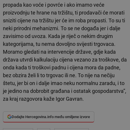
propada kao voće i povrće i ako imamo veće
proizvodnju te hrane na tržištu, ti prodavači će morati
sniziti cijene na tržištu jer će im roba propasti. To su ti
neki prirodni mehanizmi. To se ne događa jer i dalje
zavisimo od uvoza. Kada je riječ o nekim drugim
kategorijama, tu nema dovoljno svijesti trgovaca.
Moramo gledati na intervencije države, gdje kada
država utvrdi kalkulaciju cijena vezano za troškove, da
onda kada ti troškovi padnu i cijena mora da padne,
bez obzira želi li to trgovac ili ne. To nije na nečiju
štetu, jer bi on i dalje imao neku normalnu zaradu, i to
je jedino na dobrobit građana i ostatak gospodarstva”,
za kraj razgovora kaže Igor Gavran.
Dodajte Hercegovina.info među omiljene izvore