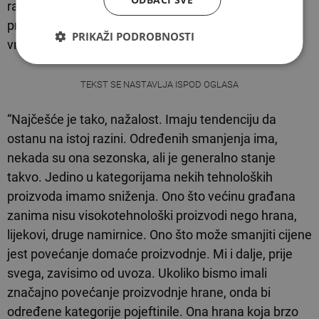
rasta cijene, kada se stabilizuju globalne ekonomske
prilike, cijene ostaju iste i po pravilu nikada se ne
PRIKAŽI PODROBNOSTI
vraćaju na staro.
TEKST SE NASTAVLJA ISPOD OGLASA
“Najčešće je tako, nažalost. Imaju tendenciju da
ostanu na istoj razini. Određenih smanjenja ima,
nekada su ona sezonska, ali je generalno stanje
takvo. Jedino u kategorijama nekih tehnoloških
proizvoda imamo sniženja. Ono što većinu građana
zanima nisu visokotehnološki proizvodi nego hrana,
lijekovi, druge namirnice. Ono što može smanjiti cijene
jest povećanje domaće proizvodnje. Mi i dalje, prije
svega, zavisimo od uvoza. Ukoliko bismo imali
značajno povećanje proizvodnje hrane, onda bi
određene kategorije pojeftinile. Ona hrana koja brzo