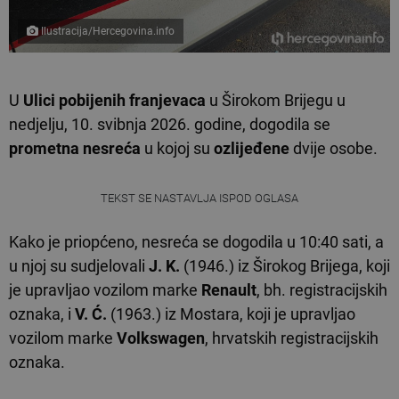
Ilustracija/Hercegovina.info
U
Ulici pobijenih franjevaca
u Širokom Brijegu u
nedjelju, 10. svibnja 2026. godine, dogodila se
prometna nesreća
u kojoj su
ozlijeđene
dvije osobe.
TEKST SE NASTAVLJA ISPOD OGLASA
Kako je priopćeno, nesreća se dogodila u 10:40 sati, a
u njoj su sudjelovali
J. K.
(1946.) iz Širokog Brijega, koji
je upravljao vozilom marke
Renault
, bh. registracijskih
oznaka, i
V. Ć.
(1963.) iz Mostara, koji je upravljao
vozilom marke
Volkswagen
, hrvatskih registracijskih
oznaka.