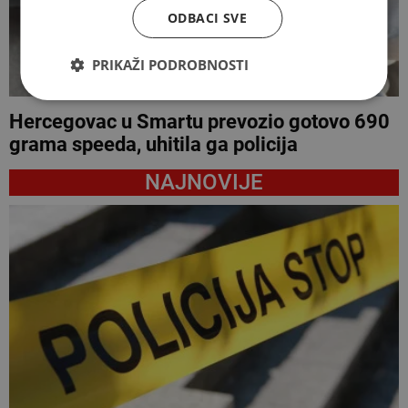
ODBACI SVE
PRIKAŽI PODROBNOSTI
Hercegovac u Smartu prevozio gotovo 690
grama speeda, uhitila ga policija
NAJNOVIJE