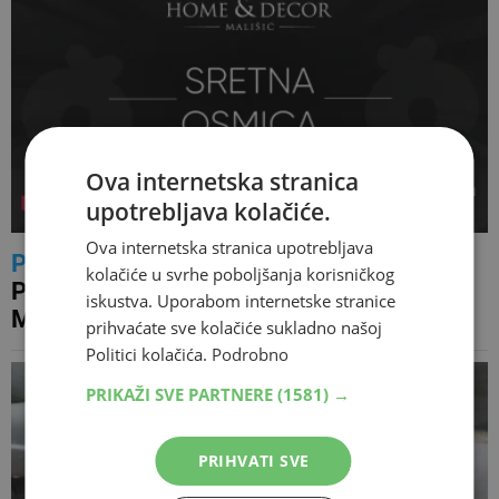
Ova internetska stranica
upotrebljava kolačiće.
Ova internetska stranica upotrebljava
PROMO
DAN ODLIČNIH AKCIJSKIH
kolačiće u svrhe poboljšanja korisničkog
POPUSTA – Sretna Osmica u trgovinama
iskustva. Uporabom internetske stranice
Mališić Home&amp;Decor
prihvaćate sve kolačiće sukladno našoj
Politici kolačića.
Podrobno
PRIKAŽI SVE PARTNERE
(1581) →
PRIHVATI SVE