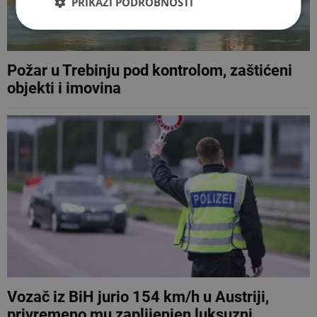
PRIKAŽI PODROBNOSTI
Požar u Trebinju pod kontrolom, zaštićeni
objekti i imovina
Vozač iz BiH jurio 154 km/h u Austriji,
privremeno mu zaplijenjen luksuzni