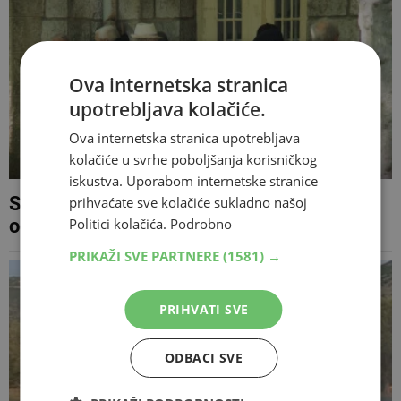
Ova internetska stranica
upotrebljava kolačiće.
Ova internetska stranica upotrebljava
kolačiće u svrhe poboljšanja korisničkog
iskustva. Uporabom internetske stranice
Sutra počinje isplata srpanjskih mirovina,
prihvaćate sve kolačiće sukladno našoj
Politici kolačića.
Podrobno
od kolovoza novo povećanje u RS-u
PRIKAŽI SVE PARTNERE
(1581) →
PRIHVATI SVE
ODBACI SVE