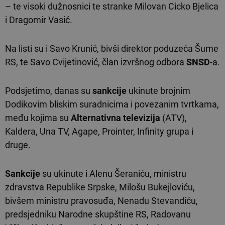
– te visoki dužnosnici te stranke Milovan Cicko Bjelica
i Dragomir Vasić.
Na listi su i Savo Krunić, bivši direktor poduzeća Šume
RS, te Savo Cvijetinović, član izvršnog odbora
SNSD
-a.
Podsjetimo, danas su
sankcije
ukinute brojnim
Dodikovim bliskim suradnicima i povezanim tvrtkama,
među kojima su
Alternativna televizija
(ATV),
Kaldera, Una TV, Agape, Prointer, Infinity grupa i
druge.
Sankcije
su ukinute i Alenu Šeraniću, ministru
zdravstva Republike Srpske, Milošu Bukejloviću,
bivšem ministru pravosuđa, Nenadu Stevandiću,
predsjedniku Narodne skupštine RS, Radovanu