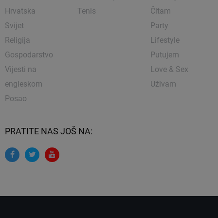
Hrvatska
Tenis
Čitam
Svijet
Party
Religija
Lifestyle
Gospodarstvo
Putujem
Vijesti na
Love & Sex
engleskom
Uživam
Posao
PRATITE NAS JOŠ NA: