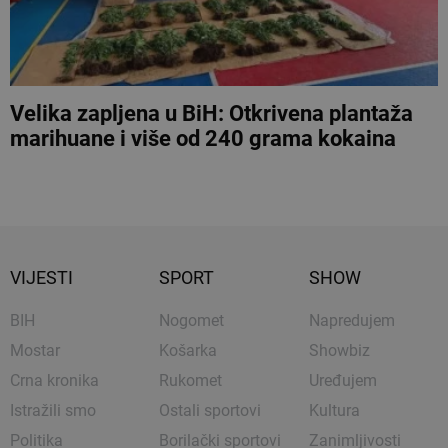
Velika zapljena u BiH: Otkrivena plantaža
marihuane i više od 240 grama kokaina
VIJESTI
SPORT
SHOW
BIH
Nogomet
Napredujem
Mostar
Košarka
Showbiz
Crna kronika
Rukomet
Uređujem
Istražili smo
Ostali sportovi
Kultura
Politika
Borilački sportovi
Zanimljivosti