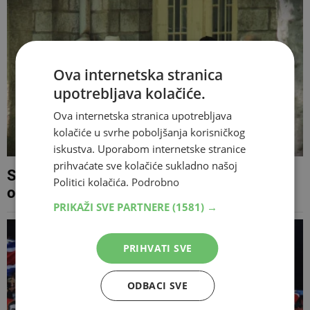
Ova internetska stranica
upotrebljava kolačiće.
Ova internetska stranica upotrebljava
kolačiće u svrhe poboljšanja korisničkog
iskustva. Uporabom internetske stranice
prihvaćate sve kolačiće sukladno našoj
Sutra počinje isplata srpanjskih mirovina,
Politici kolačića.
Podrobno
od kolovoza novo povećanje u RS-u
PRIKAŽI SVE PARTNERE
(1581) →
PRIHVATI SVE
ODBACI SVE