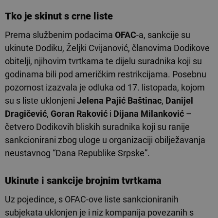
Tko je skinut s crne liste
Prema službenim podacima
OFAC
-a, sankcije su
ukinute Dodiku, Željki Cvijanović, članovima Dodikove
obitelji, njihovim tvrtkama te dijelu suradnika koji su
godinama bili pod američkim restrikcijama. Posebnu
pozornost izazvala je odluka od 17. listopada, kojom
su s liste uklonjeni
Jelena Pajić Baštinac
,
Danijel
Dragičević
,
Goran Raković
i
Dijana Milanković
–
četvero Dodikovih bliskih suradnika koji su ranije
sankcionirani zbog uloge u organizaciji obilježavanja
neustavnog “Dana Republike Srpske”.
Ukinute i sankcije brojnim tvrtkama
Uz pojedince, s OFAC-ove liste sankcioniranih
subjekata uklonjen je i niz kompanija povezanih s