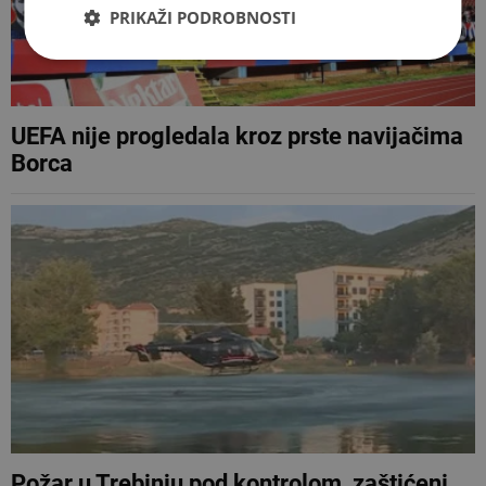
PRIKAŽI PODROBNOSTI
UEFA nije progledala kroz prste navijačima
Borca
Požar u Trebinju pod kontrolom, zaštićeni