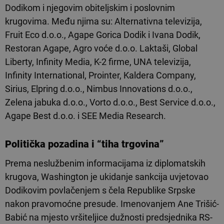
Dodikom i njegovim obiteljskim i poslovnim
krugovima. Među njima su: Alternativna televizija,
Fruit Eco d.o.o., Agape Gorica Dodik i Ivana Dodik,
Restoran Agape, Agro voće d.o.o. Laktaši, Global
Liberty, Infinity Media, K-2 firme, UNA televizija,
Infinity International, Prointer, Kaldera Company,
Sirius, Elpring d.o.o., Nimbus Innovations d.o.o.,
Zelena jabuka d.o.o., Vorto d.o.o., Best Service d.o.o.,
Agape Best d.o.o. i SEE Media Research.
Politička pozadina i “tiha trgovina”
Prema neslužbenim informacijama iz diplomatskih
krugova, Washington je ukidanje sankcija uvjetovao
Dodikovim povlačenjem s čela Republike Srpske
nakon pravomoćne presude. Imenovanjem Ane Trišić-
Babić na mjesto vršiteljice dužnosti predsjednika RS-