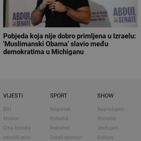
Pobjeda koja nije dobro primljena u Izraelu:
'Muslimanski Obama' slavio među
demokratima u Michiganu
VIJESTI
SPORT
SHOW
BIH
Nogomet
Napredujem
Mostar
Košarka
Showbiz
Crna kronika
Rukomet
Uređujem
Istražili smo
Ostali sportovi
Kultura