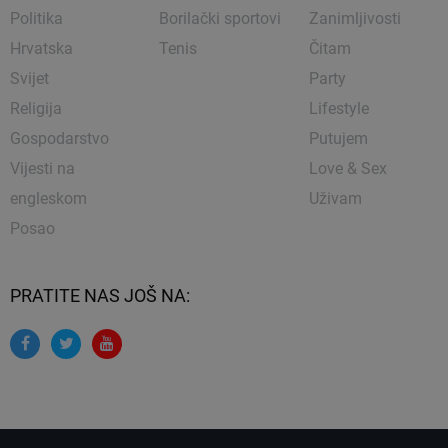
Politika
Borilački sportovi
Zanimljivosti
Hrvatska
Tenis
Čitam
Svijet
Party
Religija
Lifestyle
Gospodarstvo
Putujem
Vijesti na
Love & Sex
engleskom
Uživam
Posao
PRATITE NAS JOŠ NA: