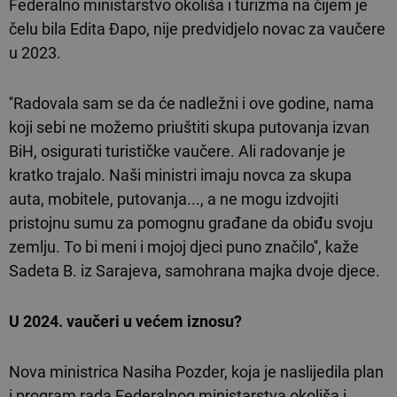
Federalno ministarstvo okoliša i turizma na čijem je
čelu bila Edita Đapo, nije predvidjelo novac za vaučere
u 2023.
''Radovala sam se da će nadležni i ove godine, nama
koji sebi ne možemo priuštiti skupa putovanja izvan
BiH, osigurati turističke vaučere. Ali radovanje je
kratko trajalo. Naši ministri imaju novca za skupa
auta, mobitele, putovanja..., a ne mogu izdvojiti
pristojnu sumu za pomognu građane da obiđu svoju
zemlju. To bi meni i mojoj djeci puno značilo'', kaže
Sadeta B. iz Sarajeva, samohrana majka dvoje djece.
U 2024. vaučeri u većem iznosu?
Nova ministrica Nasiha Pozder, koja je naslijedila plan
i program rada Federalnog ministarstva okoliša i