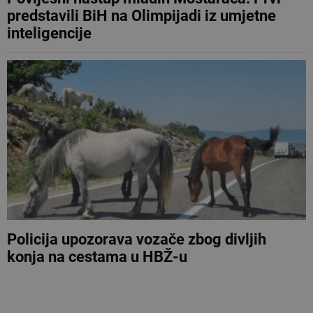
predstavili BiH na Olimpijadi iz umjetne
inteligencije
Policija upozorava vozače zbog divljih
konja na cestama u HBŽ-u