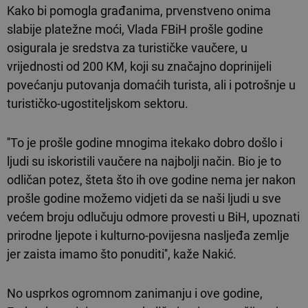
Kako bi pomogla građanima, prvenstveno onima
slabije platežne moći, Vlada FBiH prošle godine
osigurala je sredstva za turističke vaučere, u
vrijednosti od 200 KM, koji su značajno doprinijeli
povećanju putovanja domaćih turista, ali i potrošnje u
turističko-ugostiteljskom sektoru.
''To je prošle godine mnogima itekako dobro došlo i
ljudi su iskoristili vaučere na najbolji način. Bio je to
odličan potez, šteta što ih ove godine nema jer nakon
prošle godine možemo vidjeti da se naši ljudi u sve
većem broju odlučuju odmore provesti u BiH, upoznati
prirodne ljepote i kulturno-povijesna nasljeđa zemlje
jer zaista imamo što ponuditi'', kaže Nakić.
No usprkos ogromnom zanimanju i ove godine,