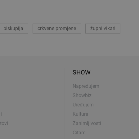
biskupija
crkvene promjene
župni vikari
SHOW
Napredujem
Showbiz
Uređujem
i
Kultura
tovi
Zanimljivosti
Čitam