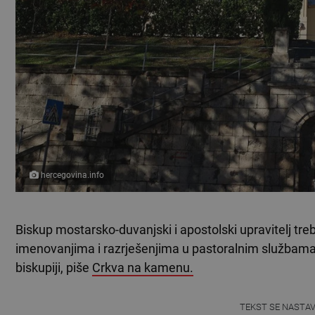
hercegovina.info
Biskup mostarsko-duvanjski i apostolski upravitelj tr
imenovanjima i razrješenjima u pastoralnim službama
biskupiji, piše
Crkva na kamenu.
TEKST SE NASTA