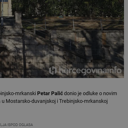
ebinjsko-mrkanski
Petar Palić
donio je odluke o novim
 u Mostarsko-duvanjskoj i Trebinjsko-mrkanskoj
VLJA ISPOD OGLASA