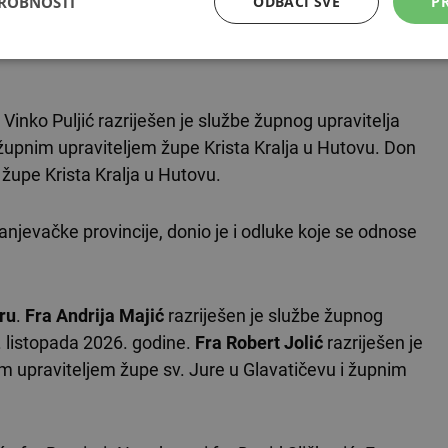
DROBNOSTI
ODBACI SVE
PR
anđelista u
Mostaru
, gdje je mladomisnik don Tomislav
Vinko Puljić razriješen je službe župnog upravitelja
upnim upraviteljem župe Krista Kralja u Hutovu. Don
 župe Krista Kralja u Hutovu.
anjevačke provincije, donio je i odluke koje se odnose
ru
.
Fra Andrija Majić
razriješen je službe župnog
. listopada 2026. godine.
Fra Robert Jolić
razriješen je
im upraviteljem župe sv. Jure u Glavatičevu i župnim