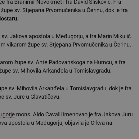
će fra Branimir Novokmet i fra David Slišković. Fra
 župe sv. Stjepana Prvomučenika u Čerinu, dok je fra
ostaru
.
e sv. Jakova apostola u Međugorju, a fra Marin Mikulić
nim vikarom župe sv. Stjepana Prvomučenika u Čerinu.
karom župe sv. Ante Padovanskoga na Humcu, a fra
župe sv. Mihovila Arkanđela u Tomislavgradu.
župe sv. Mihovila Arkanđela u Tomislavgradu, dok je fra
e sv. Jure u Glavatičevu.
gorje
mons. Aldo Cavalli imenovao je fra Jakova Juru
va apostola u Međugorju, objavila je Crkva na