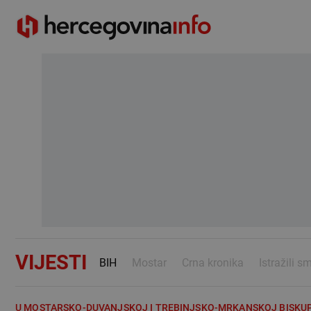
VIJESTI
BIH
Mostar
Crna kronika
Istražili s
U MOSTARSKO-DUVANJSKOJ I TREBINJSKO-MRKANSKOJ BISKUP