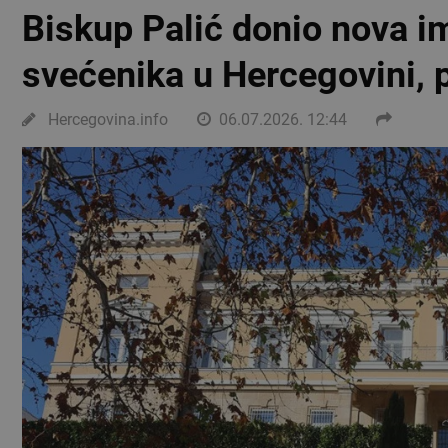
Biskup Palić donio nova im
svećenika u Hercegovini, 
Hercegovina.info
06.07.2026. 12:44