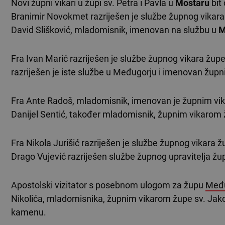
Novi župni vikari u župi sv. Petra i Pavla u
Mostaru
bit 
Branimir Novokmet razriješen je službe župnog vikara
David Slišković, mladomisnik, imenovan na službu u
M
Fra Ivan Marić razriješen je službe župnog vikara žup
razriješen je iste službe u Međugorju i imenovan žup
Fra Ante Radoš, mladomisnik, imenovan je župnim vi
Danijel Sentić, također mladomisnik, župnim vikarom 
Fra Nikola Jurišić razriješen je službe župnog vikara 
Drago Vujević razriješen službe župnog upravitelja žup
Apostolski vizitator s posebnom ulogom za župu
Među
Nikolića, mladomisnika, župnim vikarom župe sv. Jako
kamenu.