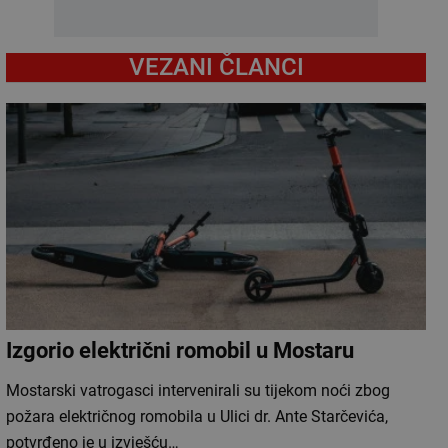
VEZANI ČLANCI
Izgorio električni romobil u Mostaru
Mostarski vatrogasci intervenirali su tijekom noći zbog
požara električnog romobila u Ulici dr. Ante Starčevića,
potvrđeno je u izvješću…