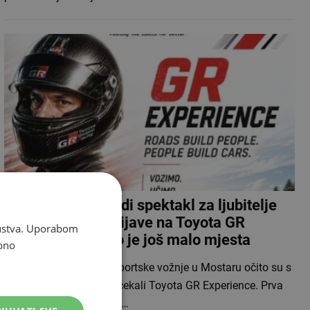
Auto Nuić opet radi spektakl za ljubitelje
automobila, za prijave na Toyota GR
skustva. Uporabom
Experience ostalo je još malo mjesta
bno
Ljubitelji automobila i sportske vožnje u Mostaru očito su s
velikim zanimanjem dočekali Toyota GR Experience. Prva
dva termina događaja u…