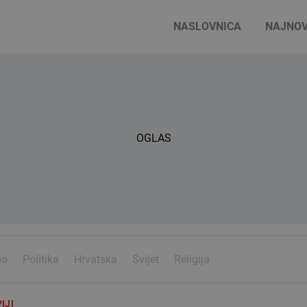
NASLOVNICA
NAJNOV
OGLAS
mo
Politika
Hrvatska
Svijet
Religija
IJI