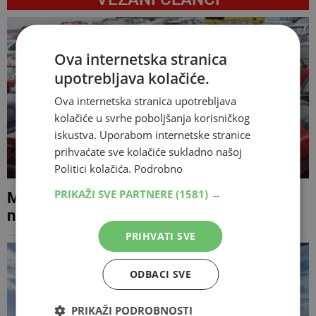
Ova internetska stranica
upotrebljava kolačiće.
Ova internetska stranica upotrebljava
kolačiće u svrhe poboljšanja korisničkog
iskustva. Uporabom internetske stranice
prihvaćate sve kolačiće sukladno našoj
Politici kolačića.
Podrobno
PRIKAŽI SVE PARTNERE
(1581) →
MUP HNŽ Prodaju se 192 vozila
namijenjena za reciklažu
PRIHVATI SVE
ODBACI SVE
PRIKAŽI PODROBNOSTI