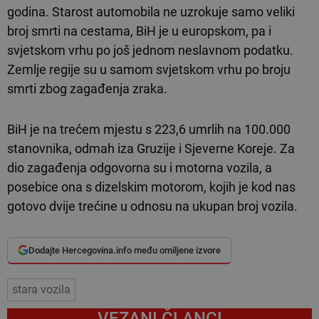
godina. Starost automobila ne uzrokuje samo veliki
broj smrti na cestama, BiH je u europskom, pa i
svjetskom vrhu po još jednom neslavnom podatku.
Zemlje regije su u samom svjetskom vrhu po broju
smrti zbog zagađenja zraka.
BiH je na trećem mjestu s 223,6 umrlih na 100.000
stanovnika, odmah iza Gruzije i Sjeverne Koreje. Za
dio zagađenja odgovorna su i motorna vozila, a
posebice ona s dizelskim motorom, kojih je kod nas
gotovo dvije trećine u odnosu na ukupan broj vozila.
Dodajte Hercegovina.info među omiljene izvore
stara vozila
VEZANI ČLANCI