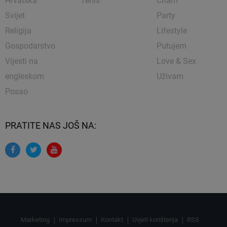
Hrvatska
Tenis
Čitam
Svijet
Party
Religija
Lifestyle
Gospodarstvo
Putujem
Vijesti na
Love & Sex
engleskom
Uživam
Posao
PRATITE NAS JOŠ NA:
Marketing
Impressum
Kontakt
Uvjeti korištenja
RSS