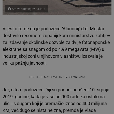
Arhiva/Hercegovina.info
Vijest o tome da je poduzeće ''Aluminij'' d.d. Mostar
dostavilo resornom županijskom ministarstvu zahtjev
za izdavanje okolinske dozvole za dvije fotonaponske
elektrane sa snagom od po 4,99 megavata (MW) u
industrijskoj zoni u njihovom vlasništvu izazvala je
veliku pažnju javnosti.
TEKST SE NASTAVLJA ISPOD OGLASA
Jer, o tom poduzeću, čiji su pogoni ugašeni 10. srpnja
2019. godine, kada je više od 900 radnika ostalo na
ulici i s dugom koji je premašio iznos od 400 milijuna
KM, već dugo se ništa ne zna, premda je Vlada