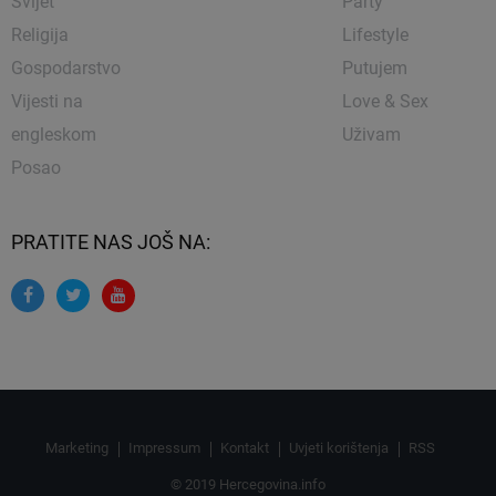
Svijet
Party
Religija
Lifestyle
Gospodarstvo
Putujem
Vijesti na
Love & Sex
engleskom
Uživam
Posao
PRATITE NAS JOŠ NA:
Marketing
Impressum
Kontakt
Uvjeti korištenja
RSS
© 2019 Hercegovina.info