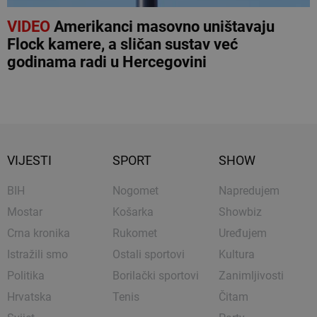
VIDEO
Amerikanci masovno uništavaju
Flock kamere, a sličan sustav već
godinama radi u Hercegovini
VIJESTI
SPORT
SHOW
BIH
Nogomet
Napredujem
Mostar
Košarka
Showbiz
Crna kronika
Rukomet
Uređujem
Istražili smo
Ostali sportovi
Kultura
Politika
Borilački sportovi
Zanimljivosti
Hrvatska
Tenis
Čitam