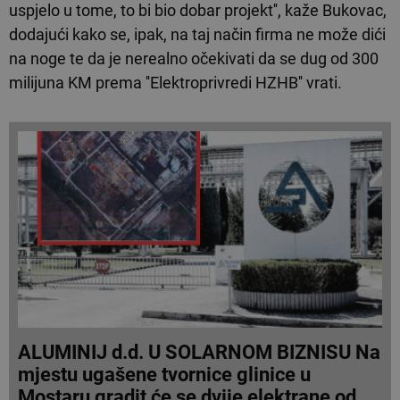
uspjelo u tome, to bi bio dobar projekt'', kaže Bukovac,
dodajući kako se, ipak, na taj način firma ne može dići
na noge te da je nerealno očekivati da se dug od 300
milijuna KM prema ''Elektroprivredi HZHB'' vrati.
ALUMINIJ d.d. U SOLARNOM BIZNISU Na
mjestu ugašene tvornice glinice u
Mostaru gradit će se dvije elektrane od