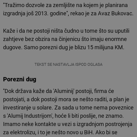
''Tražimo dozvole za zemljište na kojem je planirana
izgradnja još 2013. godine'', rekao je za Avaz Bukovac.
Kaže i da ne postoji ništa čudno u tome što su uputili
zahtjeve bez obzira na činjenicu što imaju enormne
dugove. Samo porezni dug je blizu 15 milijuna KM.
TEKST SE NASTAVLJA ISPOD OGLASA
Porezni dug
''Dok država kaže da 'Aluminij' postoji, firma će
postojati, a dok postoji mora se nešto raditi, a plan je
investiranje u solare. Za sada u tome nema poveznice
s 'Alumij Industrijom', hoće li biti poslije, ne znamo.
Imamo neke kontakte u vezi s izgradnjom postrojenja
za elektrolizu, i to je nešto novo u BiH. Ako bi se