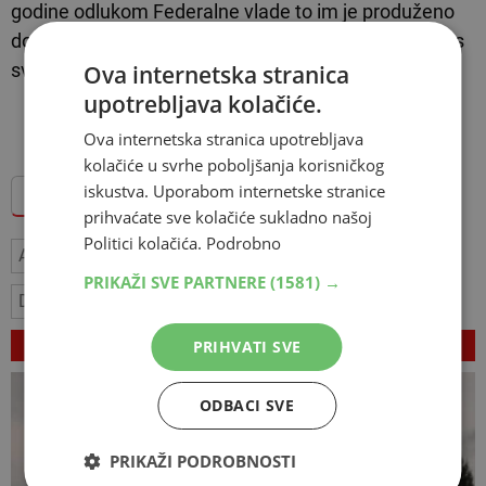
godine odlukom Federalne vlade to im je produženo
do 31. prosinca 2027.godine. Sve dok traje taj proces
svoja potraživanja ne može nitko naplatiti.
Ova internetska stranica
upotrebljava kolačiće.
TEKST SE NASTAVLJA ISPOD OGLASA
Ova internetska stranica upotrebljava
kolačiće u svrhe poboljšanja korisničkog
iskustva. Uporabom internetske stranice
Dodajte Hercegovina.info među omiljene izvore
prihvaćate sve kolačiće sukladno našoj
Politici kolačića.
Podrobno
Aluminij Mostar
solari
aluminij dd
PRIKAŽI SVE PARTNERE
(1581) →
Danijel Bukovac
VEZANI ČLANCI
PRIHVATI SVE
ODBACI SVE
PRIKAŽI PODROBNOSTI