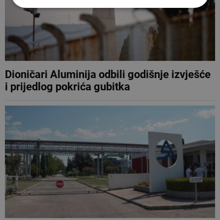
Dioničari Aluminija odbili godišnje izvješće
i prijedlog pokrića gubitka