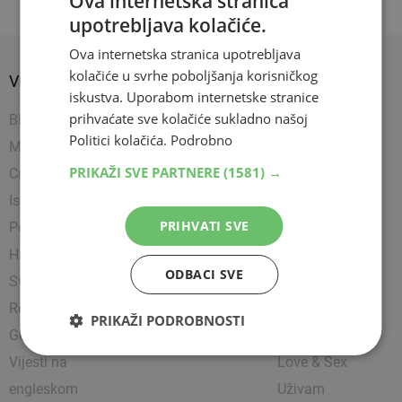
Ova internetska stranica
upotrebljava kolačiće.
Ova internetska stranica upotrebljava
kolačiće u svrhe poboljšanja korisničkog
VIJESTI
SPORT
SHOW
iskustva. Uporabom internetske stranice
prihvaćate sve kolačiće sukladno našoj
BIH
Nogomet
Napredujem
Politici kolačića.
Podrobno
Mostar
Košarka
Showbiz
PRIKAŽI SVE PARTNERE
(1581) →
Crna kronika
Rukomet
Uređujem
Istražili smo
Ostali sportovi
Kultura
PRIHVATI SVE
Politika
Borilački sportovi
Zanimljivosti
Hrvatska
Tenis
Čitam
ODBACI SVE
Svijet
Party
Religija
Lifestyle
PRIKAŽI PODROBNOSTI
Gospodarstvo
Putujem
Vijesti na
Love & Sex
engleskom
Uživam