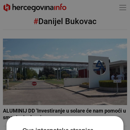
#
Danijel Bukovac
ALUMINIJ DD 'Investiranje u solare će nam pomoći u
smanjenju duga'