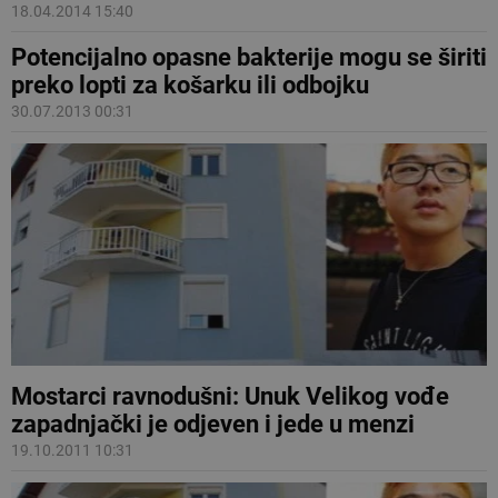
18.04.2014 15:40
Potencijalno opasne bakterije mogu se širiti
preko lopti za košarku ili odbojku
30.07.2013 00:31
Mostarci ravnodušni: Unuk Velikog vođe
zapadnjački je odjeven i jede u menzi
19.10.2011 10:31