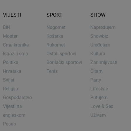
VIJESTI
SPORT
SHOW
BIH
Nogomet
Napredujem
Mostar
Košarka
Showbiz
Crna kronika
Rukomet
Uređujem
Istražili smo
Ostali sportovi
Kultura
Politika
Borilački sportovi
Zanimljivosti
Hrvatska
Tenis
Čitam
Svijet
Party
Religija
Lifestyle
Gospodarstvo
Putujem
Vijesti na
Love & Sex
engleskom
Uživam
Posao