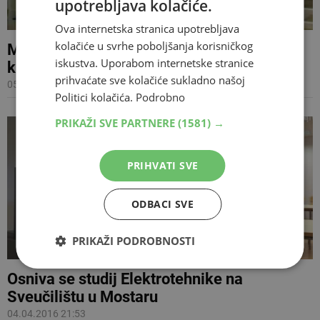
upotrebljava kolačiće.
Ova internetska stranica upotrebljava
kolačiće u svrhe poboljšanja korisničkog
Mostar: Pokreće se Studij komparativne
iskustva. Uporabom internetske stranice
književnosti
prihvaćate sve kolačiće sukladno našoj
05.04.2016 18:35
Politici kolačića.
Podrobno
PRIKAŽI SVE PARTNERE
(1581) →
PRIHVATI SVE
ODBACI SVE
PRIKAŽI PODROBNOSTI
Osniva se studij Elektrotehnike na
Sveučilištu u Mostaru
04.04.2016 21:53