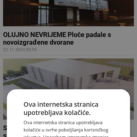
OLUJNO NEVRIJEME Ploče padale s
novoizgrađene dvorane
22.11.2024 08:55
Ova internetska stranica
upotrebljava kolačiće.
Ova internetska stranica upotrebljava
Sportska dvorana u Stocu imat će tisuću
kolačiće u svrhe poboljšanja korisničkog
sjedećih mjesta, evo kako napreduje