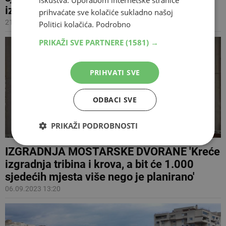
iskustva. Uporabom internetske stranice
izgradnja
prihvaćate sve kolačiće sukladno našoj
21.09.2023 10:45
Politici kolačića.
Podrobno
PRIKAŽI SVE PARTNERE
(1581) →
PRIHVATI SVE
ODBACI SVE
PRIKAŽI PODROBNOSTI
IZGRADNJA MOSTARSKE DVORANE 'Kreće
izgradnja tribina i krova, a bit će 1.000
sjedećih mjesta više nego je planirano'
06.09.2023 13:20