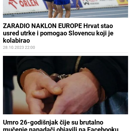
ZARADIO NAKLON EUROPE Hrvat stao
usred utrke i pomogao Slovencu koji je
kolabirao
28.10.2023 22:00
Umro 26-godišnjak čije su brutalno
mučenje napadači objavili na Facebooku