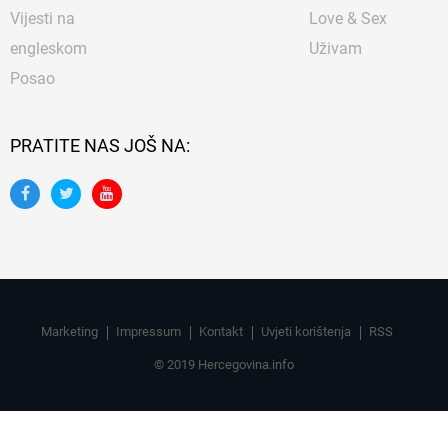
Vijesti na
Love & Sex
engleskom
Uživam
Posao
PRATITE NAS JOŠ NA:
Marketing
Impressum
Kontakt
Uvjeti korištenja
RSS
© 2019 Hercegovina.info