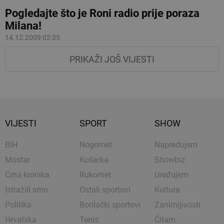
Pogledajte što je Roni radio prije poraza
Milana!
14.12.2009 02:35
PRIKAŽI JOŠ VIJESTI
VIJESTI
SPORT
SHOW
BIH
Nogomet
Napredujem
Mostar
Košarka
Showbiz
Crna kronika
Rukomet
Uređujem
Istražili smo
Ostali sportovi
Kultura
Politika
Borilački sportovi
Zanimljivosti
Hrvatska
Tenis
Čitam