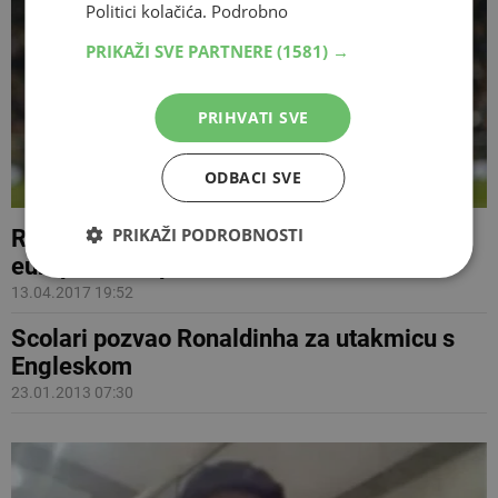
Politici kolačića.
Podrobno
PRIKAŽI SVE PARTNERE
(1581) →
PRIHVATI SVE
ODBACI SVE
PRIKAŽI PODROBNOSTI
Ronaldo prvi igrač sa 100 golova u
europskim kupovima
13.04.2017 19:52
Scolari pozvao Ronaldinha za utakmicu s
Engleskom
23.01.2013 07:30