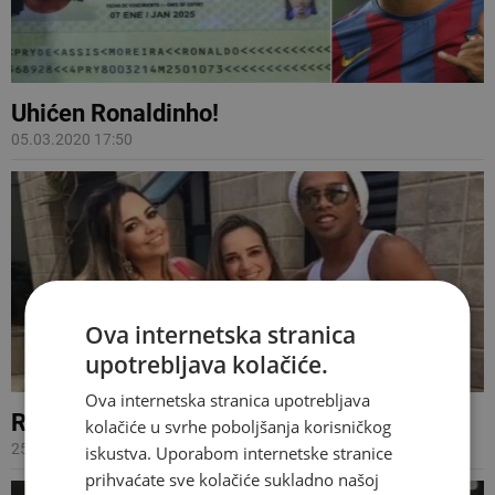
Uhićen Ronaldinho!
05.03.2020 17:50
Ova internetska stranica
upotrebljava kolačiće.
Ova internetska stranica upotrebljava
Ronaldinho ženi dvije djevojke!
kolačiće u svrhe poboljšanja korisničkog
25.05.2018 14:20
iskustva. Uporabom internetske stranice
prihvaćate sve kolačiće sukladno našoj