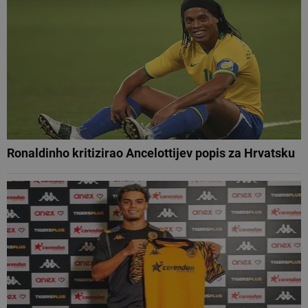
Ronaldinho kritizirao Ancelottijev popis za Hrvatsku