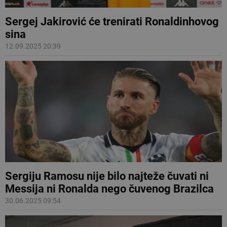
Sergej Jakirović će trenirati Ronaldinhovog
sina
12.09.2025 20:39
Sergiju Ramosu nije bilo najteže čuvati ni
Messija ni Ronalda nego čuvenog Brazilca
30.06.2025 09:54