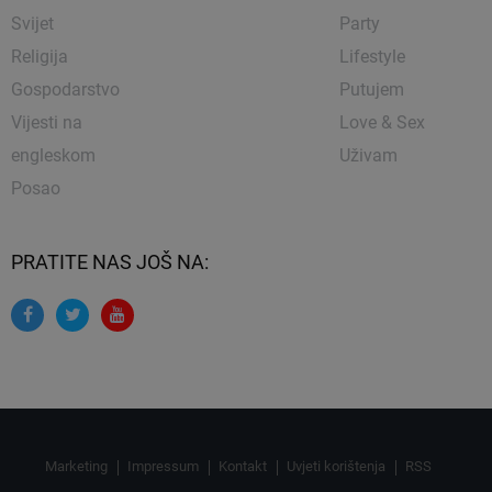
Svijet
Party
Religija
Lifestyle
Gospodarstvo
Putujem
Vijesti na
Love & Sex
engleskom
Uživam
Posao
PRATITE NAS JOŠ NA:
Marketing
Impressum
Kontakt
Uvjeti korištenja
RSS