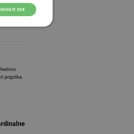
svečanosti u
IHVATI SVE
 Realovu
tri pogotka.
ardinalne