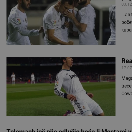
03.12
...al
počet
kupa!
Rea
17.07
Magaz
treće
Cowb
Telemach još nije odlučio hoće li Mostarci