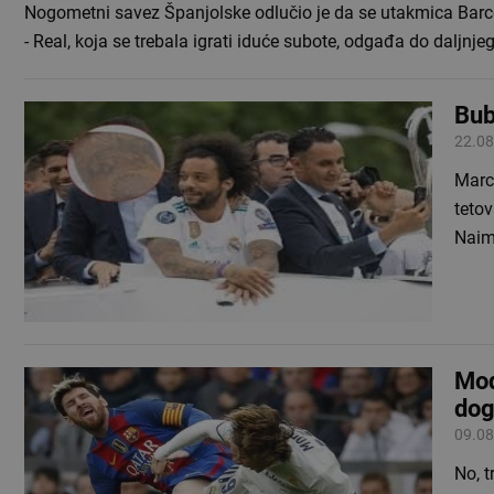
Nogometni savez Španjolske odlučio je da se utakmica Bar
- Real, koja se trebala igrati iduće subote, odgađa do daljnje
Bub
22.08
Marc
tetov
Naim
Mod
dog
09.08
No, 