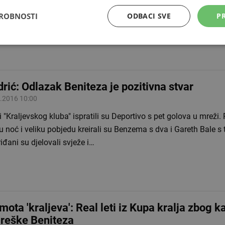
etnih profesionalaca (FIFPro), objavljeno je u ponedjeljak na 
DROBNOSTI
ODBACI SVE
PR
hu. Uz Luku Modrića, u idealnoj postavi…
rić: Odlazak Beniteza je pozitivna stvar
.2016 10:00
i "Kraljevskog kluba" ispratili su Deportivo s pet golova u mreži.
u noć i veliku pobjedu kreirali su Benzema s dva i Gareth Bale s 
đani su djelovali svježe i…
mota 'kraljeva': Real leti iz Kupa kralja zbog k
reške Beniteza