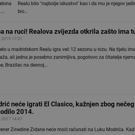
celona
Realu bilo "najbolje iskustvo" kao i da mu je njegov jed
g.…
bio…
a na ruci! Realova zvijezda otkrila zašto ima t
.2019 17:31
elo u madridskom Realu igra već 12 sezonu u nizu. Na tijelu i
aža, ali jedna je posebno zanimljiva, pogotovo za čitatelje nje
e, Brazilac na desnoj…
rić neće igrati El Clasico, kažnjen zbog nečeg
odilo 2014.
.2017 14:47
trener Zinedine Zidane neće moći računati na Luku Modrića. Kad 