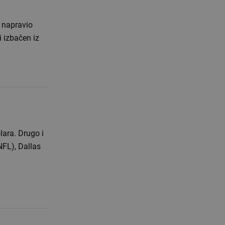
z napravio
i izbačen iz
lara. Drugo i
NFL), Dallas