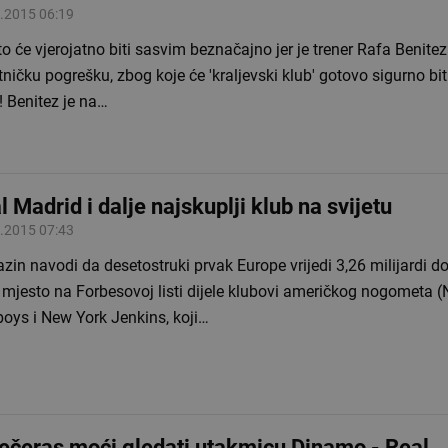
.2015 06:19
i to će vjerojatno biti sasvim beznačajno jer je trener Rafa Benite
ničku pogrešku, zbog koje će 'kraljevski klub' gotovo sigurno bit
 Benitez je na…
l Madrid i dalje najskuplji klub na svijetu
.2015 07:43
in navodi da desetostruki prvak Europe vrijedi 3,26 milijardi do
 mjesto na Forbesovoj listi dijele klubovi američkog nogometa (
oys i New York Jenkins, koji…
 večeras moći gledati utakmicu Dinamo - Real