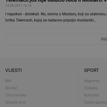
14.09.2011 16:18
I napokon - dočekali. No, onima u Mostaru, koji su utakmicu pl
tvrtka Telemach, kojoj se nedavno pripojio mostarski…
PR
VIJESTI
SPORT
BIH
Nogomet
Mostar
Košarka
Crna kronika
Rukomet
Istražili smo
Ostali sportov