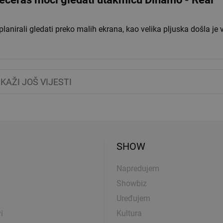
anirali gledati preko malih ekrana, kao velika pljuska došla je v
IKAŽI JOŠ VIJESTI
SHOW
Napredujem
Showbiz
Uređujem
i
Kultura