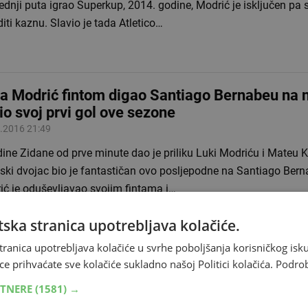
ednji puta igrao Superkup, 2014. godine, Modrić je isključen pa
iti kaznu. Slavio je tada Atletico…
a Modrić fintom digao Santiago Bernabeu na 
io svoj prvi gol ove sezone
.2016 21:49
ine Zidane od prve minute dao je priliku Luki Modriću i Mateu K
tski dvojac bio je fantastičan ovo posljepodne na Santiago Ber
ić je oduševljavao svojim fintama i…
ska stranica upotrebljava kolačiće.
tranica upotrebljava kolačiće u svrhe poboljšanja korisničkog i
a Modrić u najboljoj svjetskoj momčadi godin
ce prihvaćate sve kolačiće sukladno našoj Politici kolačića.
Podro
.2016 20:18
RTNERE
(1581) →
015. godinu u izboru Međunarodnog nogometnog saveza (FIFA) i