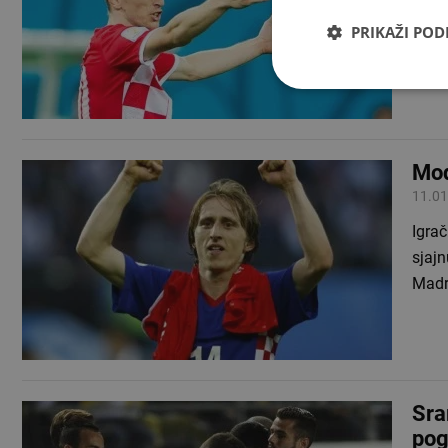
nogom
PRIKAŽI PO
Zuric
Mod
11.01
Igrač
sjajn
Madri
Sra
pog