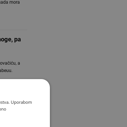
 sada mora
noge, pa
ovačiću, a
nabeuu.
skustva. Uporabom
e
bno
 Udruge