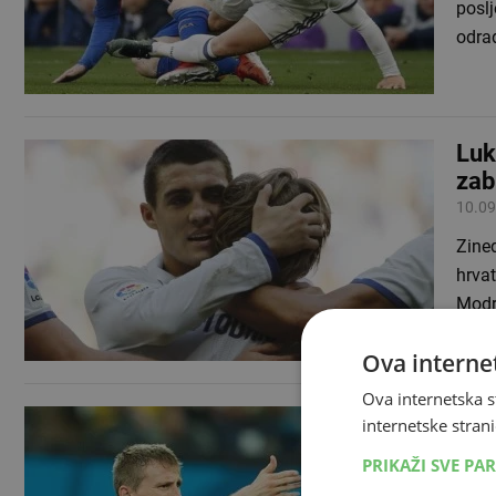
poslj
odrad
Luk
zab
10.09
Zined
hrva
Modr
Ova internet
Ova internetska s
Luk
internetske strani
11.01
PRIKAŽI SVE PA
...2