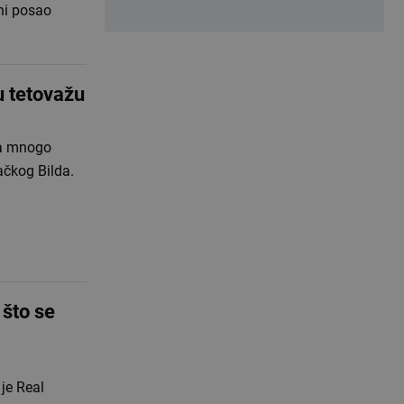
ini posao
u tetovažu
ma mnogo
mačkog Bilda.
 što se
je Real