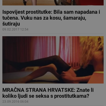
Ispovijest prostitutke: Bila sam napadana i
tučena. Vuku nas za kosu, šamaraju,
šutiraju
09.02.2017 12:54
MRAČNA STRANA HRVATSKE: Znate li
koliko ljudi se seksa s prostitutkama?
23.09.2016 06:04