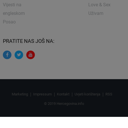
Vijesti na
Love & Sex
engleskom
Uživam
Posao
PRATITE NAS JOŠ NA:
Marketing
Impressum
Kontakt
Uvjeti korištenja
RSS
© 2019 Hercegovina.info