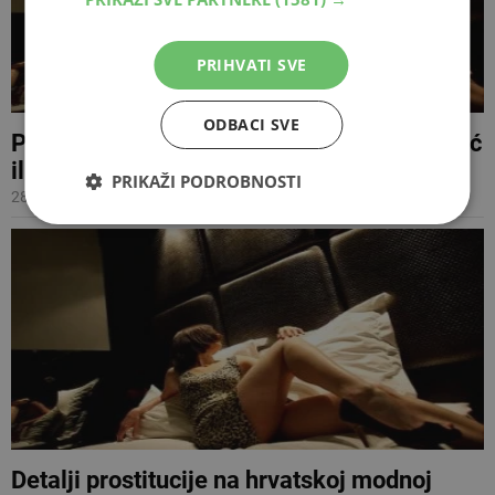
PRIHVATI SVE
ODBACI SVE
Prostitutke u Grčkoj nude usluge za sendvić
ili dva eura
PRIKAŽI PODROBNOSTI
28.11.2015 18:00
Detalji prostitucije na hrvatskoj modnoj