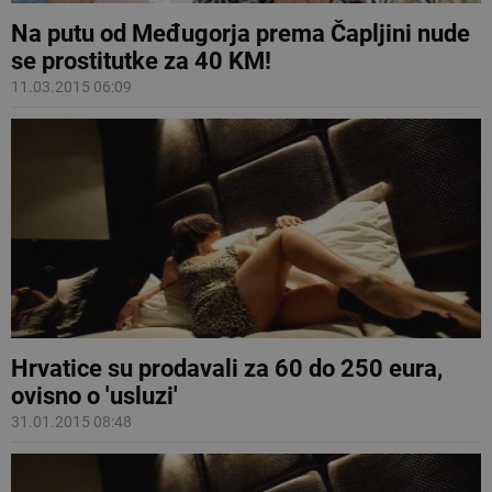
Na putu od Međugorja prema Čapljini nude
se prostitutke za 40 KM!
11.03.2015 06:09
Hrvatice su prodavali za 60 do 250 eura,
ovisno o 'usluzi'
31.01.2015 08:48