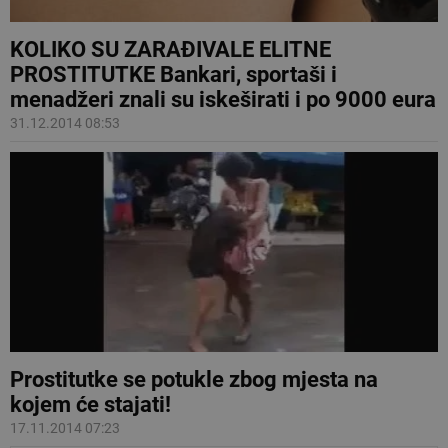
KOLIKO SU ZARAĐIVALE ELITNE
PROSTITUTKE Bankari, sportaši i
menadžeri znali su iskeširati i po 9000 eura
31.12.2014 08:53
Prostitutke se potukle zbog mjesta na
kojem će stajati!
17.11.2014 07:23