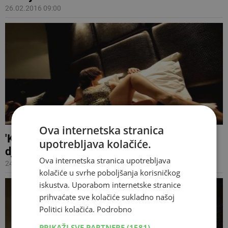
26.02.2016 09:00
Ova internetska stranica
'Kolegi sam dao 100 ili 200 eura da ode s
upotrebljava kolačiće.
djevojkom, htio sam ga počastiti...'
Ova internetska stranica upotrebljava
24.02.2016 06:07
kolačiće u svrhe poboljšanja korisničkog
iskustva. Uporabom internetske stranice
prihvaćate sve kolačiće sukladno našoj
Politici kolačića.
Podrobno
PRIKAŽI SVE PARTNERE
(1581) →