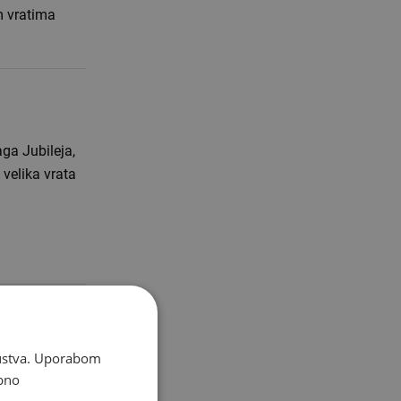
m vratima
ga Jubileja,
 velika vrata
skustva. Uporabom
roditelji daju
bno
 utemeljena na