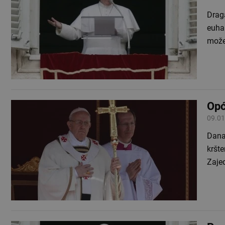
Drag
euhar
može
Opć
09.01
Dana
kršte
Zaje