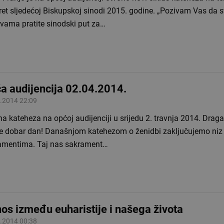
ret sljedećoj Biskupskoj sinodi 2015. godine. „Pozivam Vas da 
tvama pratite sinodski put za…
a audijencija 02.04.2014.
.2014 22:09
 kateheza na općoj audijenciji u srijedu 2. travnja 2014. Draga braćo i
re dobar dan! Današnjom katehezom o ženidbi zaključujemo niz
amentima. Taj nas sakrament…
os između euharistije i našega života
.2014 00:38