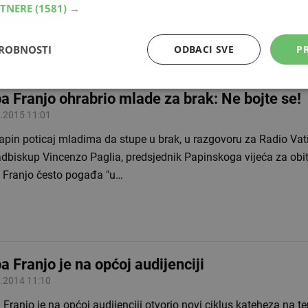
RTNERE
(1581) →
anju,…
DROBNOSTI
ODBACI SVE
PR
a Franjo ohrabrio mlade za brak: Ne bojte se!
.2015 11:01
apin poticaj mladima da stupe u brak, u razgovoru za Radio Va
dbiskup Vincenzo Paglia, predsjednik Papinskoga vijeća za obite
 Franjo često pogađa "u…
a Franjo je na općoj audijenciji
.2014 11:10
Franjo je na općoj audijenciji otvorio novi ciklus kateheza na tem