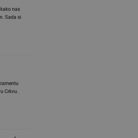
 kako nas
m. Sada si
akramentu
vu Crkvu.