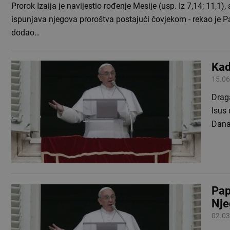
Prorok Izaija je navijestio rođenje Mesije (usp. Iz 7,14; 11,1),
ispunjava njegova proroštva postajući čovjekom - rekao je P
dodao…
Kad
15.06
Draga
Isus 
Dana
Pap
Nje
02.03