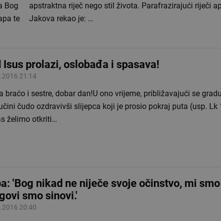
 a Bog
apstraktna riječ nego stil života. Parafrazirajući riječi a
apa te
Jakova rekao je: …
 Isus prolazi, oslobađa i spasava!
.2016 21:14
 braćo i sestre, dobar dan!U ono vrijeme, približavajući se grad
učini čudo ozdravivši slijepca koji je prosio pokraj puta (usp. Lk
s želimo otkriti…
a: 'Bog nikad ne niječe svoje očinstvo, mi smo
govi smo sinovi.'
.2016 20:40