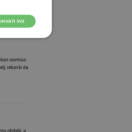
IHVATI SVE
tikan osvrnuo
lj, rekavši da
u obitelji, a