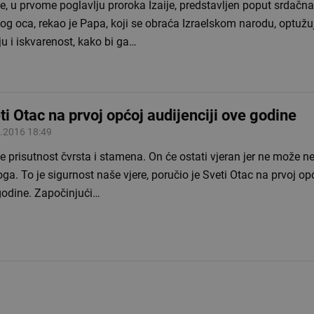
e, u prvome poglavlju proroka Izaije, predstavljen poput srdačna
og oca, rekao je Papa, koji se obraća Izraelskom narodu, optužu
ju i iskvarenost, kako bi ga…
ti Otac na prvoj općoj audijenciji ove godine
.2016 18:49
e prisutnost čvrsta i stamena. On će ostati vjeran jer ne može ne
a. To je sigurnost naše vjere, poručio je Sveti Otac na prvoj opć
godine. Započinjući…