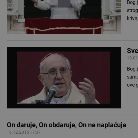
Bog j
strog
krivn
Sve
13.01
Bog j
samog
ove 
On daruje, On obdaruje, On ne naplaćuje
16.12.2015 17:37