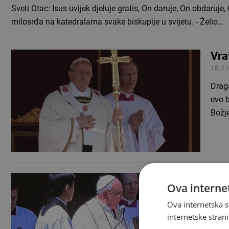
Sveti Otac: Isus uvijek djeluje gratis, On daruje, On obdaruj
milosrđa na katedralama svake biskupije u svijetu. - Želio…
Vra
18.11
Draga
evo b
Božj
Obit
Ova internet
21.10
Ova internetska s
U pro
internetske strani
djeci