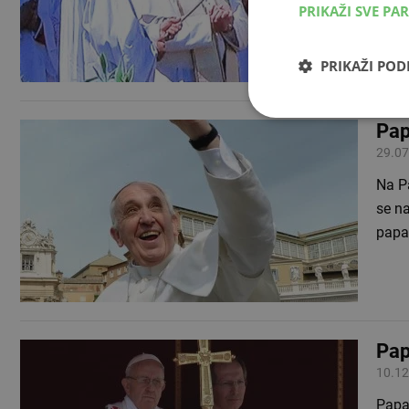
PRIKAŽI SVE PA
obeć
PRIKAŽI PO
Pap
29.07
Na P
se na
papa
Pap
10.12
Papa 