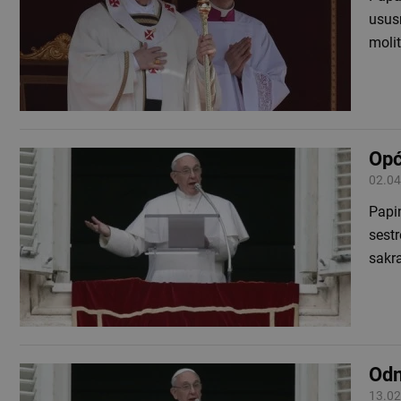
usus
moli
Opć
02.04
Papina
sest
sakr
Odn
13.02