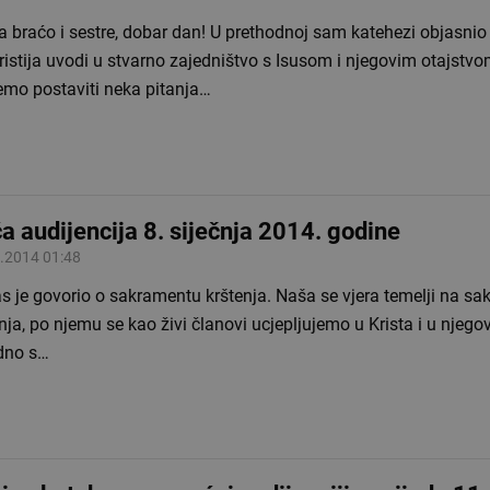
a braćo i sestre, dobar dan! U prethodnoj sam katehezi objasnio
istija uvodi u stvarno zajedništvo s Isusom i njegovim otajstvo
mo postaviti neka pitanja…
a audijencija 8. siječnja 2014. godine
.2014 01:48
s je govorio o sakramentu krštenja. Naša se vjera temelji na s
nja, po njemu se kao živi članovi ucjepljujemo u Krista i u njego
dno s…