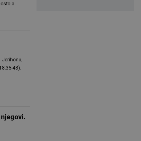
postola
u Jerihonu,
 18,35-43).
 njegovi.