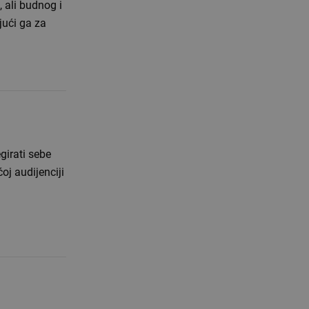
, ali budnog i
jući ga za
girati sebe
oj audijenciji