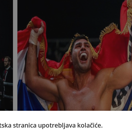
SENZACIJA NA POMOLU Otkazan meč Furyj
ska stranica upotrebljava kolačiće.
Usika, traju pregovori s Filipom Hrgovićem
 i