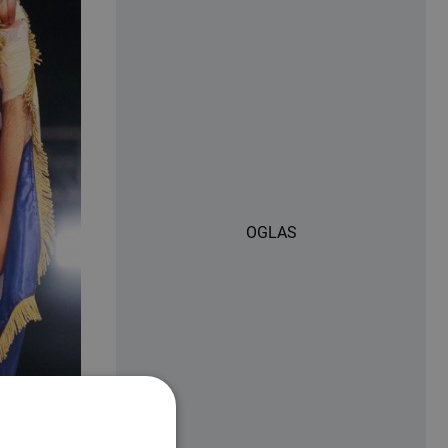
OGLAS
a i