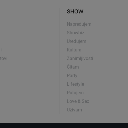
SHOW
Napredujem
Showbiz
Uređujem
i
Kultura
tovi
Zanimljivosti
Čitam
Party
Lifestyle
Putujem
Love & Sex
Uživam