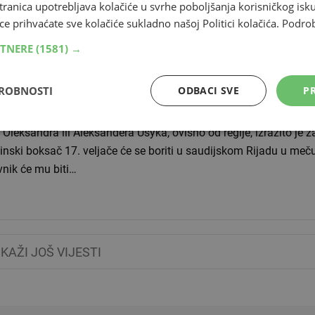
tranica upotrebljava kolačiće u svrhe poboljšanja korisničkog i
 nakon
Najiščekivaniji boksački okršaj današnjice, onaj izmeđ
ce prihvaćate sve kolačiće sukladno našoj Politici kolačića.
Podro
Oleksandra Usyka i Tysona Furyja za ujedinjenje svih 
RTNERE
(1581) →
AJINCIMA NISU SJELE RIJEČI ŠAMPIONA 'Im
ko, idem na Krim... Jesam li ikoga izdao?'
DROBNOSTI
ODBACI SVE
PR
.2024 11:13
 Oleksandra ili Aleksandera Usyka, ovisno od regije, izrazito je z
inski boksač 17. veljače će se boriti u saudijskom Rijadu u meču
vnik će mu biti…
IKAŽI JOŠ VIJESTI