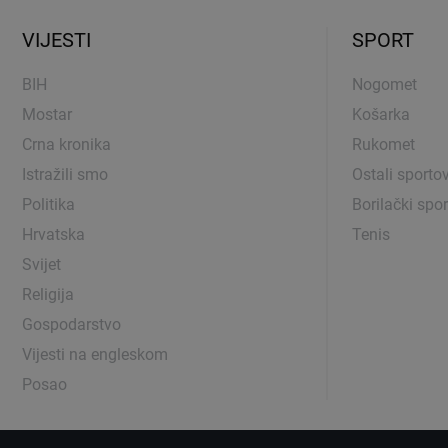
VIJESTI
SPORT
BIH
Nogomet
Mostar
Košarka
Crna kronika
Rukomet
Istražili smo
Ostali sportov
Politika
Borilački spor
Hrvatska
Tenis
Svijet
Religija
Gospodarstvo
Vijesti na engleskom
Posao