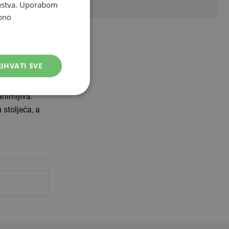
skustva. Uporabom
u
bno
teška…
e mi je
IHVATI SVE
animljiva.
 stoljeća, a