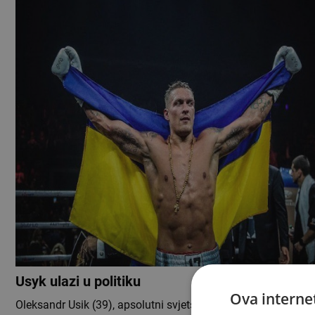
Usyk ulazi u politiku
Ova internet
Oleksandr Usik (39), apsolutni svjetski prvak teške kategorije