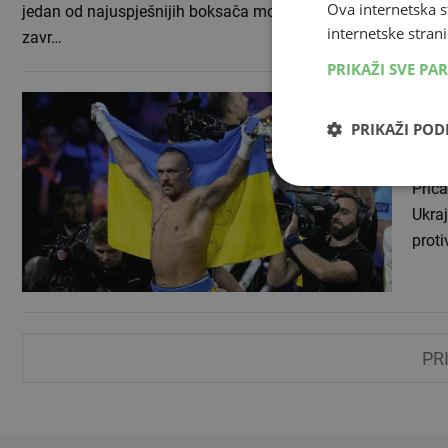
Ova internetska s
jedan od najuspješnijih boksača moderne ere, najavio je da
internetske strani
zavr…
PRIKAŽI SVE PA
UKR
rus
PRIKAŽI PO
07.01
Priča
Ukraj
proti
PR