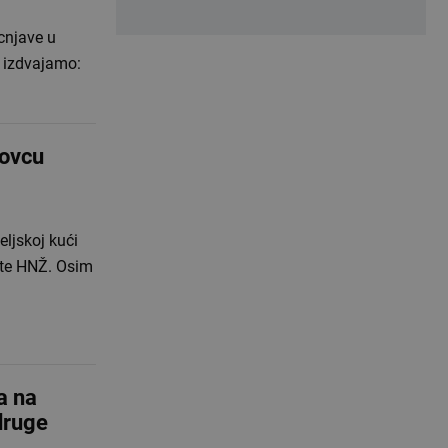
cnjave u
a izdvajamo:
sovcu
eljskoj kući
tite HNŽ. Osim
a na
druge