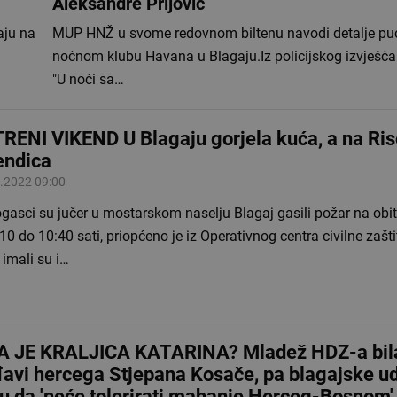
Aleksandre Prijović
aju na
MUP HNŽ u svome redovnom biltenu navodi detalje pu
…
noćnom klubu Havana u Blagaju.Iz policijskog izvješć
"U noći sa…
RENI VIKEND U Blagaju gorjela kuća, a na Ri
endica
.2022 09:00
gasci su jučer u mostarskom naselju Blagaj gasili požar na obit
10 do 10:40 sati, priopćeno je iz Operativnog centra civilne zaš
 imali su i…
A JE KRALJICA KATARINA? Mladež HDZ-a bil
đavi hercega Stjepana Kosače, pa blagajske u
u da 'neće tolerirati mahanje Herceg-Bosnom'