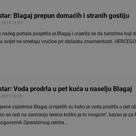
tar: Blagaj prepun domaćih i stranih gostiju
.2015 11:21
 našeg portala posjetila je Blagaj i uvjerila se da turistima koji 
na svijet ne smetaju vrućine pri obilasku znamenitosti. HERCEG
tar: Voda prodrla u pet kuća u naselju Blagaj
.2015 10:20
jesne zajednice Blagaj izvijestili su kako je voda prodrla u pet ob
ko se radi na saniranju terena koliko je to moguće", kazao je za
nogovornik Operativnog centra…