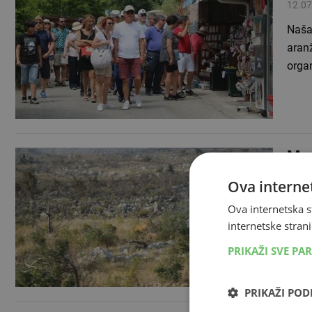
12.07
Naša 
aranž
organ
Mos
16.08
Ova internet
Požar
Ova internetska s
nema
internetske strani
PRIKAŽI SVE PA
PRIKAŽI PO