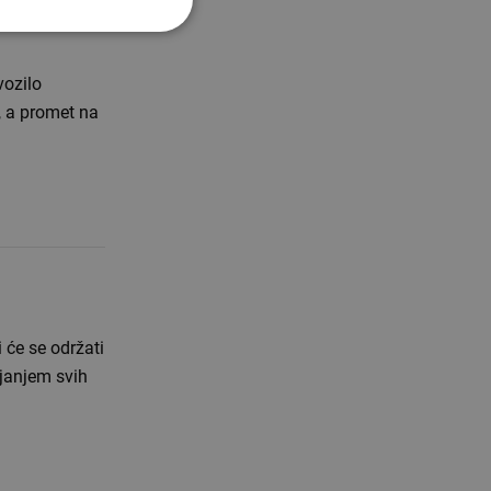
dan život
vozilo
, a promet na
 će se održati
ljanjem svih