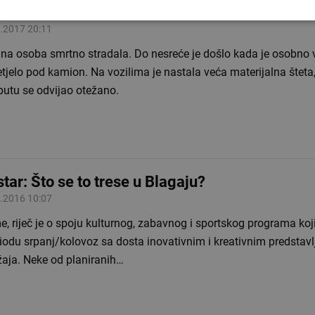
ka prometna nesreća u Mostaru odnijela još je
.2017 20:11
edna osoba smrtno stradala. Do nesreće je došlo kada je osobno 
tjelo pod kamion. Na vozilima je nastala veća materijalna šteta
putu se odvijao otežano.
tar: Što se to trese u Blagaju?
.2016 10:07
, riječ je o spoju kulturnog, zabavnog i sportskog programa koji
iodu srpanj/kolovoz sa dosta inovativnim i kreativnim predstav
žaja. Neke od planiranih…