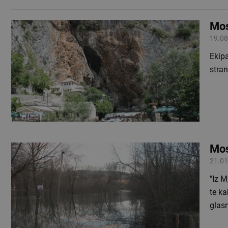
Mos
19.08
Ekipa
stra
Mos
21.01
"Iz M
te ka
glas