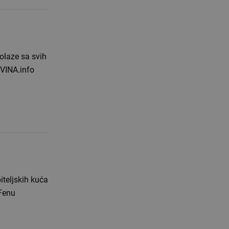
dolaze sa svih
OVINA.info
iteljskih kuća
 Fenu