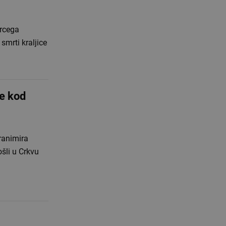
ercega
smrti kraljice
ke kod
ranimira
šli u Crkvu