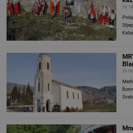
26.10
Polag
Stjep
Kata
MRV
Bla
29.08
Međur
Borov
Sveto
Mno