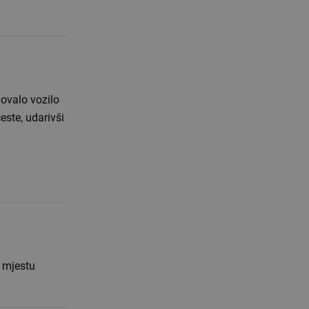
lovalo vozilo
este, udarivši
a mjestu