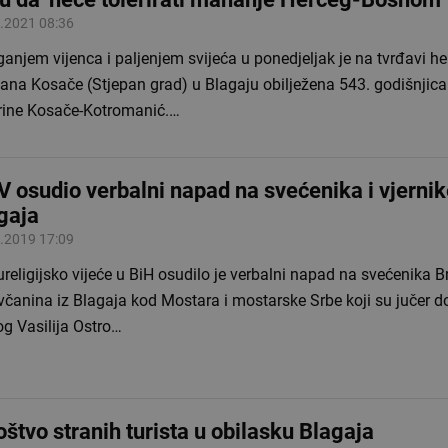
.2021 08:36
anjem vijenca i paljenjem svijeća u ponedjeljak je na tvrđavi h
ana Kosače (Stjepan grad) u Blagaju obilježena 543. godišnjica 
rine Kosače-Kotromanić.…
 osudio verbalni napad na svećenika i vjerni
gaja
.2019 17:09
eligijsko vijeće u BiH osudilo je verbalni napad na svećenika B
čanina iz Blagaja kod Mostara i mostarske Srbe koji su jučer do
g Vasilija Ostro…
štvo stranih turista u obilasku Blagaja