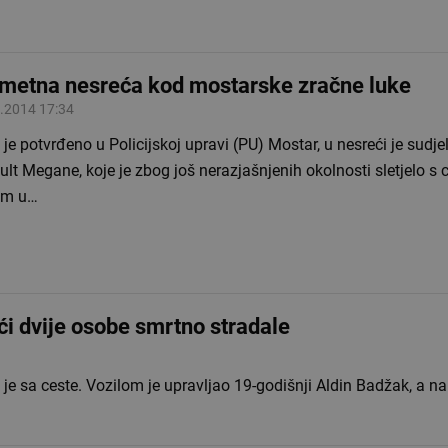
metna nesreća kod mostarske zračne luke
.2014 17:34
je potvrđeno u Policijskoj upravi (PU) Mostar, u nesreći je sudje
lt Megane, koje je zbog još nerazjašnjenih okolnosti sletjelo s c
tom u…
ći dvije osobe smrtno stradale
 je sa ceste. Vozilom je upravljao 19-godišnji Aldin Badžak, a n