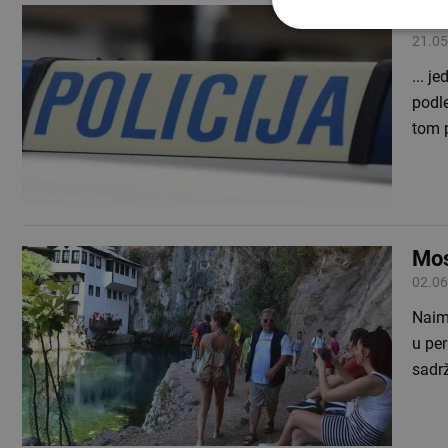
Teš
21.05
... j
podle
tom 
Mos
02.06
Naime
u per
sadr