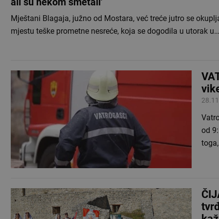
ali su nekom smetali'
Mještani Blagaja, južno od Mostara, već treće jutro se okuplj
mjestu teške prometne nesreće, koja se dogodila u utorak u
VAT
vik
28.11
Vatro
od 9:
toga,
ČIJ
tvr
kaž