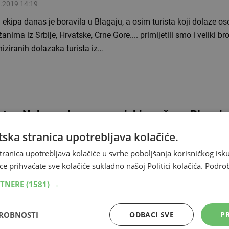
.2019 14:19
ekipa danas je boravila u Blagaju, a osim turista koji dolaze o
anima iz Srbije, Hrvatske, Crne Gore.... primijetili smo i veliki bro
iziranih dolazaka turista iz…
tar: Nakon udara groma izbio požar u Blagaju
.2017 17:08
ska stranica upotrebljava kolačiće.
 je zahvatio nisko raslinje brda poviše pute Mostar - Nevesinje, 
tranica upotrebljava kolačiće u svrhe poboljšanja korisničkog i
mo više informacija o istom. FOTO: Ilustracija HERCEGOVINA.i
ce prihvaćate sve kolačiće sukladno našoj Politici kolačića.
Podro
RTNERE
(1581) →
DROBNOSTI
ODBACI SVE
PR