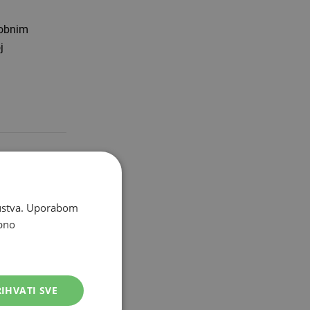
sobnim
j
a trenutno
skustva. Uporabom
nfo
bno
IHVATI SVE