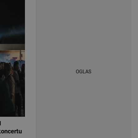
OGLAS
M
koncertu