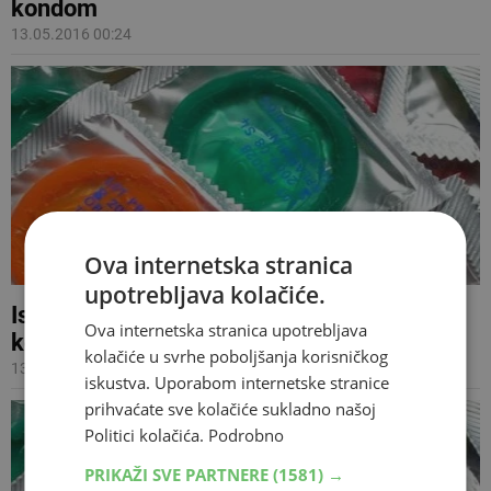
kondom
13.05.2016 00:24
Ova internetska stranica
upotrebljava kolačiće.
Istraživanje pokazalo zašto ne koristimo
Ova internetska stranica upotrebljava
kondome
kolačiće u svrhe poboljšanja korisničkog
13.04.2016 13:03
iskustva. Uporabom internetske stranice
prihvaćate sve kolačiće sukladno našoj
Politici kolačića.
Podrobno
PRIKAŽI SVE PARTNERE
(1581) →