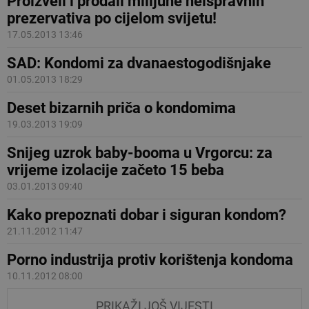
Proizveli i prodali milijune neispravnih
prezervativa po cijelom svijetu!
17.05.2013 13:46
SAD: Kondomi za dvanaestogodišnjake
01.05.2013 18:29
Deset bizarnih priča o kondomima
19.03.2013 19:09
Snijeg uzrok baby-booma u Vrgorcu: za
vrijeme izolacije začeto 15 beba
03.01.2013 09:40
Kako prepoznati dobar i siguran kondom?
21.11.2012 11:47
Porno industrija protiv korištenja kondoma
10.11.2012 08:00
PRIKAŽI JOŠ VIJESTI