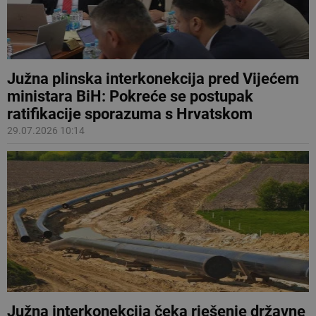
Južna plinska interkonekcija pred Vijećem
ministara BiH: Pokreće se postupak
ratifikacije sporazuma s Hrvatskom
29.07.2026 10:14
Južna interkonekcija čeka rješenje državne