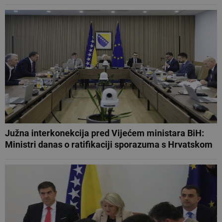
Južna interkonekcija pred Vijećem ministara BiH:
Ministri danas o ratifikaciji sporazuma s Hrvatskom