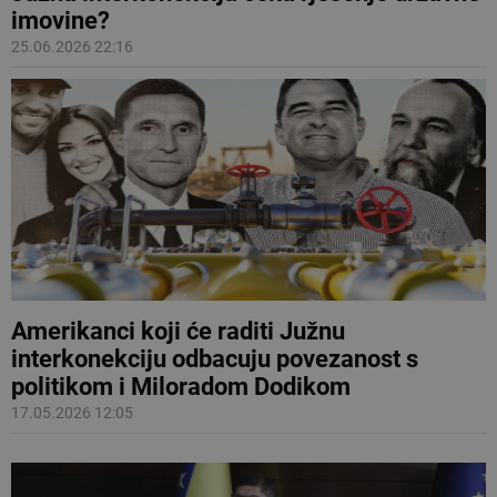
imovine?
25.06.2026 22:16
Amerikanci koji će raditi Južnu
interkonekciju odbacuju povezanost s
politikom i Miloradom Dodikom
17.05.2026 12:05