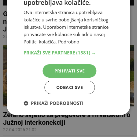
upotrebljava kolačiće.
Ova internetska stranica upotrebljava
Guardian otkriva: EU upozorava BiH zbog
kolačiće u svrhe poboljšanja korisničkog
načina na koji se dodjeljuje posao oko
iskustva. Uporabom internetske stranice
Južne interkonekcije
prihvaćate sve kolačiće sukladno našoj
23.04.2026 11:48
Politici kolačića.
Podrobno
PRIKAŽI SVE PARTNERE
(1581) →
PRIHVATI SVE
ODBACI SVE
PRIKAŽI PODROBNOSTI
Zeleno svjetlo za pregovore s Hrvatskom o
Južnoj interkonekciji
22.04.2026 21:02