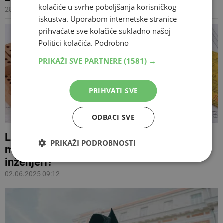
kolačiće u svrhe poboljšanja korisničkog
28.07.2025 09:44
iskustva. Uporabom internetske stranice
prihvaćate sve kolačiće sukladno našoj
Politici kolačića.
Podrobno
PRIKAŽI SVE PARTNERE
(1581) →
PRIHVATI SVE
ODBACI SVE
Lažne diplome iz BiH: Kako su s
PRIKAŽI PODROBNOSTI
menadžmenta izlazili građevinski
inženjeri?
02.06.2025 09:12