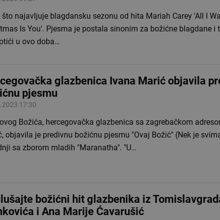
što najavljuje blagdansku sezonu od hita Mariah Carey 'All I Wa
tmas Is You'. Pjesma je postala sinonim za božićne blagdane i t
otići u ovo doba…
cegovačka glazbenica Ivana Marić objavila pr
ićnu pjesmu
.2023 17:30
 ovog Božića, hercegovačka glazbenica sa zagrebačkom adreso
, objavila je predivnu božićnu pjesmu "Ovaj Božić" (Nek je svim
dnji sa zborom mladih "Maranatha". "U…
lušajte božićni hit glazbenika iz Tomislavgrad
nkovića i Ana Marije Ćavarušić