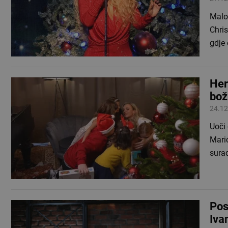
Malo 
Chris
gdje 
Her
bož
24.12
Uoči
Marić
sura
Pos
Iva