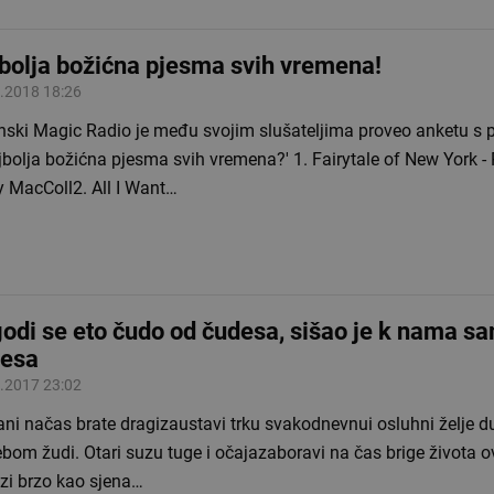
bolja božićna pjesma svih vremena!
.2018 18:26
anski Magic Radio je među svojim slušateljima proveo anketu s 
jbolja božićna pjesma svih vremena?' 1. Fairytale of New York 
y MacColl2. All I Want…
odi se eto čudo od čudesa, sišao je k nama s
esa
.2017 23:02
ni načas brate dragizaustavi trku svakodnevnui osluhni želje d
bom žudi. Otari suzu tuge i očajazaboravi na čas brige života 
azi brzo kao sjena…