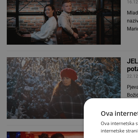
16.12
Mlad
nazi
Mari
JEL
pot
22.12
Pjev
Božić
odvje
Ova internet
Ova internetska s
internetske strani
TAR