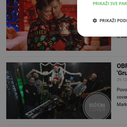
PRIKAŽI SVE PA
Bož
30.11
PRIKAŽI PO
Tara
najra
iz b
OBR
'Gr
29.12
Povo
cove
Mar