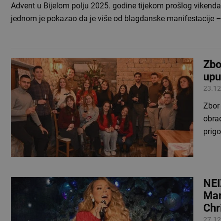
Advent u Bijelom polju 2025. godine tijekom prošlog vikenda
jednom je pokazao da je više od blagdanske manifestacije 
Zbo
upu
23.12
Zbor 
obrad
prig
NEI
Mar
Chr
27.12