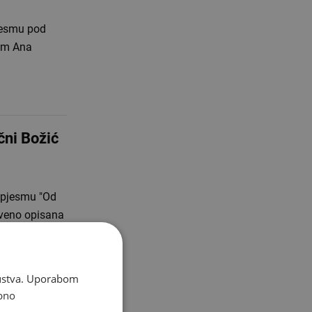
jesmu pod
com Ana
ni Božić
a pjesmu "Od
tveno opisana
skustva. Uporabom
bno
ljaj za