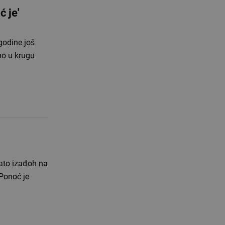
 je'
godine još
mo u krugu
ato izađoh na
Ponoć je