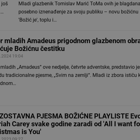
 još
Mladi glazbenik Tomislav Marić ToMa ovih je blagdana
–…
posebno iznenađenje za svoju publiku – novu božićnu
'Božić je', toplu i…
r mladih Amadeus prigodnom glazbenom ob
ćuje Božićnu čestitku
.2024 19:04
mladih „Amadeus“ ove nedjelje, četvrte adventske, predstavio j
u tradicionalne pjesme, „Svim na zemlji“. Mladi iz zbora istič
odnom…
ZOSTAVNA PJESMA BOŽIĆNE PLAYLISTE Evo 
iah Carey svake godine zaradi od 'All I want fo
istmas is You'
.2023 09:27