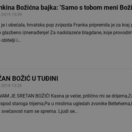
nkina Božićna bajka: 'Samo s tobom meni Božić
.2019 15:39
je i obećala, hrvatska pop zvijezda Franka pripremila je za kraj 
o glazbeno iznenađenje! Za nadolazeće blagdane, koje provodi
 obitelji i…
AN BOŽIĆ U TUĐINI
.2018 13:26
VAM JE SRETAN BOŽIĆ! Kasna je večer, prilično mi se drijema,Z
 ispod staroga trijema,Pa u mislima ugledah zvonike Betlehema,
u, svečanost nam se sprema. Ljudi se…