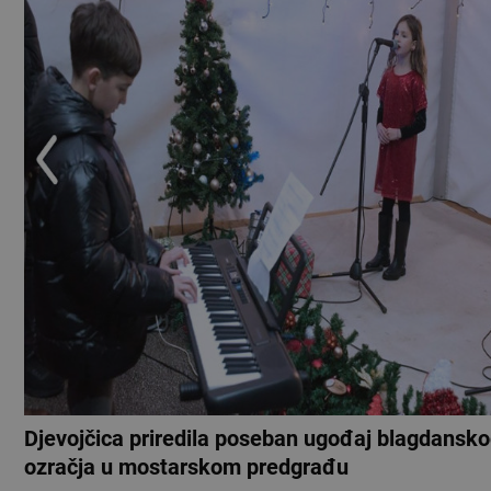
Djevojčica priredila poseban ugođaj blagdansk
ozračja u mostarskom predgrađu