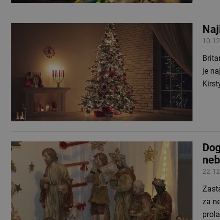
Naj
10.12
Brit
je na
Kirst
Dog
neb
22.12
Zasta
za ne
prol