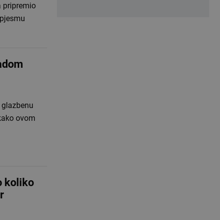
 pripremio
 pjesmu
radom
e glazbenu
u kako ovom
koliko
r