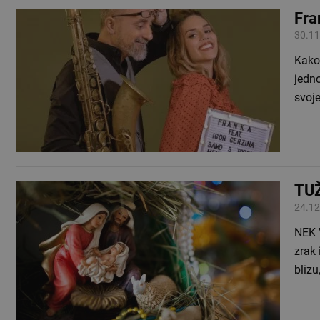
Fra
30.11
Kako 
jedn
svoje
TUŽ
24.12
NEK 
zrak
bliz