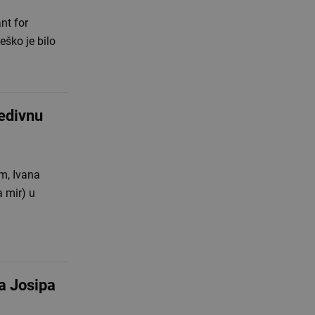
nt for
eško je bilo
edivnu
m, Ivana
a mir) u
a Josipa