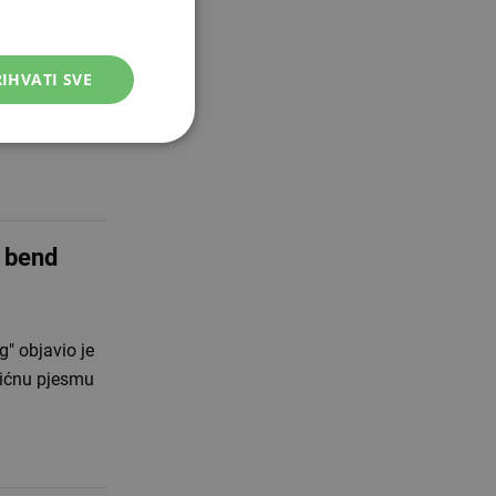
IHVATI SVE
vezan je za
ila je društvo
 bend
" objavio je
žićnu pjesmu