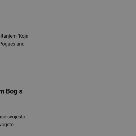
pitanjem 'Koja
- Pogues and
am Bog s
uše svoješto
ovogšto