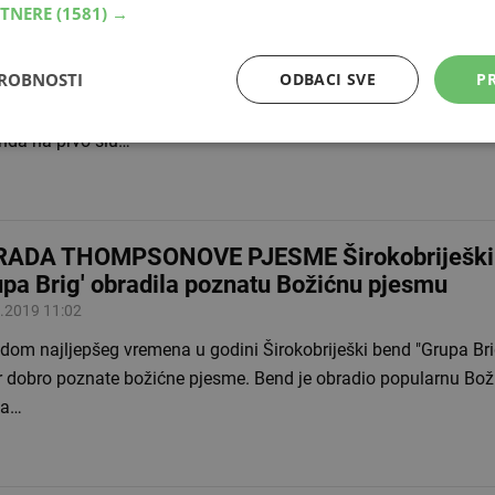
RTNERE
(1581) →
ić'
.2020 22:27
DROBNOSTI
ODBACI SVE
PR
pana Band ima novi hit. Ovog puta on je u blagdanskom duhu i 
dosniji dan u godini - Božić. Pjesma autora Dušana Bačića osvoj
anda na prvo slu…
ADA THOMPSONOVE PJESME Širokobriješki
upa Brig' obradila poznatu Božićnu pjesmu
.2019 11:02
dom najljepšeg vremena u godini Širokobriješki bend "Grupa Brig
r dobro poznate božićne pjesme. Bend je obradio popularnu Bo
ka…