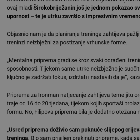
ovaj mladi
Širokobriježanin još je jednom pokazao svo
upornost – te je utrku završio s impresivnim vremeno
Objasnio nam je da planiranje treninga zahtijeva pažljiv
treninzi neizbježni za postizanje vrhunske forme.
„Mentalna priprema gradi se kroz svaki odrađeni tren
sposobnosti. Tijekom same utrke neizbježno je suočit
ključno je zadržati fokus, izdržati i nastaviti dalje“, kaz
Priprema za Ironman natjecanje zahtijeva temeljitu or
traje od 16 do 20 tjedana, tijekom kojih sportaši prola
formu. No, Filipova priprema bila je dodatno otežan
„
Usred priprema doživio sam puknuće slijepog crijeva
treninga
. Bio sam prisiljen prekinuti pripreme, kada 