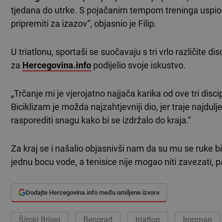
tjedana do utrke. S pojačanim tempom treninga uspio 
pripremiti za izazov“, objasnio je Filip.
U triatlonu, sportaši se suočavaju s tri vrlo različite dis
za
Hercegovina.info
podijelio svoje iskustvo.
„Trčanje mi je vjerojatno najjača karika od ove tri disci
Biciklizam je možda najzahtjevniji dio, jer traje najdulje
rasporediti snagu kako bi se izdržalo do kraja.“
Za kraj se i našalio objasnivši nam da su mu se ruke bil
jednu bocu vode, a tenisice nije mogao niti zavezati, 
Dodajte Hercegovina.info među omiljene izvore
Široki Brijeg
Beograd
triatlon
Ironman