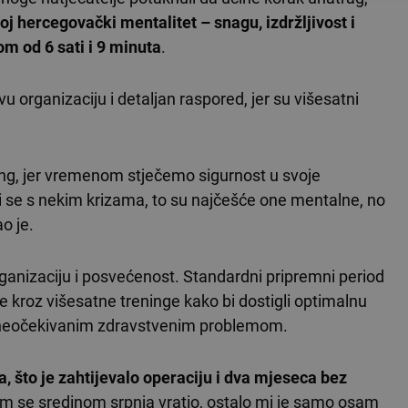
j hercegovački mentalitet – snagu, izdržljivost i
m od 6 sati i 9 minuta
.
u organizaciju i detaljan raspored, jer su višesatni
ing, jer vremenom stječemo sigurnost u svoje
i se s nekim krizama, to su najčešće one mentalne, no
ao je.
ganizaciju i posvećenost. Standardni pripremni period
ze kroz višesatne treninge kako bi dostigli optimalnu
a neočekivanim zdravstvenim problemom.
, što je zahtijevalo operaciju i dva mjeseca bez
sam se sredinom srpnja vratio, ostalo mi je samo osam