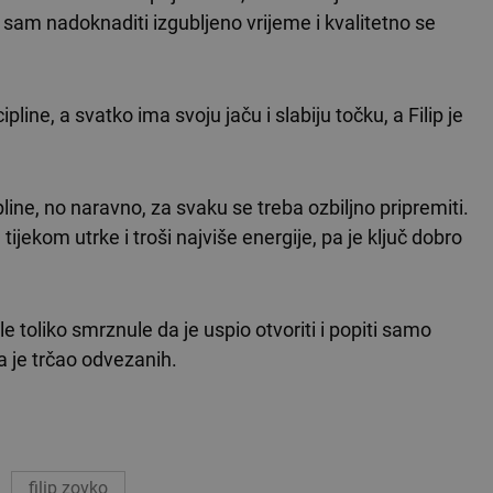
sam nadoknaditi izgubljeno vrijeme i kvalitetno se
cipline, a svatko ima svoju jaču i slabiju točku, a Filip je
pline, no naravno, za svaku se treba ozbiljno pripremiti.
 tijekom utrke i troši najviše energije, pa je ključ dobro
e toliko smrznule da je uspio otvoriti i popiti samo
pa je trčao odvezanih.
filip zovko