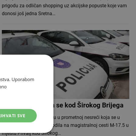
prigodu za odličan shopping uz akcijske popuste koje vam
donosi još jedna Sretna…
skustva. Uporabom
bno
Tri vozila sudarila se kod Širokog Brijega
IHVATI SVE
Dvije osobe ozlijeđene su u prometnoj nesreći koja se u
četvrtak prijepodne dogodila na magistralnoj cesti M-17.5 u
mjestu Privalj kod Širokog…