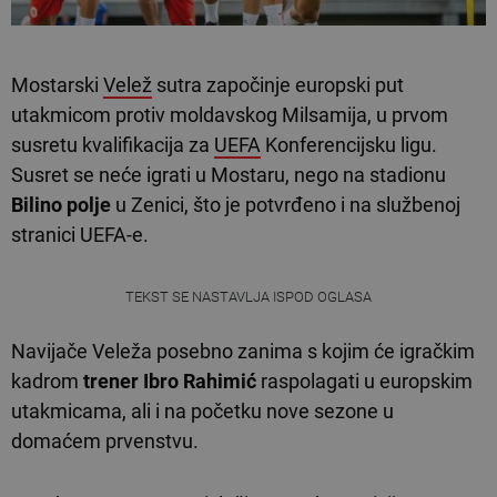
Mostarski
Velež
sutra započinje europski put
utakmicom protiv moldavskog Milsamija, u prvom
susretu kvalifikacija za
UEFA
Konferencijsku ligu.
Susret se neće igrati u Mostaru, nego na stadionu
Bilino polje
u Zenici, što je potvrđeno i na službenoj
stranici UEFA-e.
TEKST SE NASTAVLJA ISPOD OGLASA
Navijače Veleža posebno zanima s kojim će igračkim
kadrom
trener Ibro Rahimić
raspolagati u europskim
utakmicama, ali i na početku nove sezone u
domaćem prvenstvu.