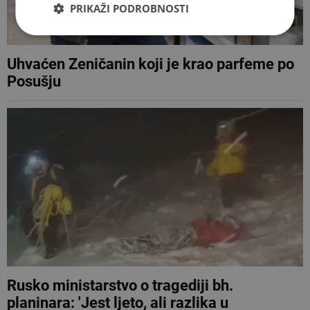
PRIKAŽI PODROBNOSTI
Uhvaćen Zeničanin koji je krao parfeme po
Posušju
Rusko ministarstvo o tragediji bh.
planinara: 'Jest ljeto, ali razlika u