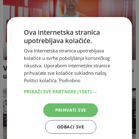
Ova internetska stranica
upotrebljava kolačiće.
Ova internetska stranica upotrebljava
kolačiće u svrhe poboljšanja korisničkog
iskustva. Uporabom internetske stranice
Velež doveo mladog napadača iz Slovenije,
prihvaćate sve kolačiće sukladno našoj
u juniorima Celja zabio 17 golova
Politici kolačića.
Podrobno
PRIKAŽI SVE PARTNERE
(1581) →
PRIHVATI SVE
ODBACI SVE