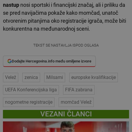
nastup
nosi sportski i financijski značaj, ali i priliku da
se pred navijačima pokaže kako momčad, unatoč
otvorenim pitanjima oko registracije igrača, može biti
konkurentna na međunarodnoj sceni.
TEKST SE NASTAVLJA ISPOD OGLASA
Dodajte Hercegovina.info među omiljene izvore
Velež
zenica
Milsami
europske kvalifikacije
UEFA Konferencijska liga
FIFA zabrana
nogometne registracije
momčad Velež
VEZANI ČLANCI