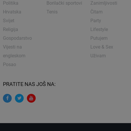
Politika
Borilački sportovi
Zanimljivosti
Hrvatska
Tenis
Čitam
Svijet
Party
Religija
Lifestyle
Gospodarstvo
Putujem
Vijesti na
Love & Sex
engleskom
Uživam
Posao
PRATITE NAS JOŠ NA: