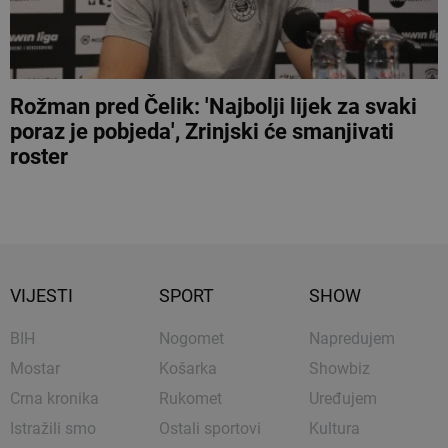
Rožman pred Čelik: 'Najbolji lijek za svaki
poraz je pobjeda', Zrinjski će smanjivati
roster
VIJESTI
SPORT
SHOW
BIH
Nogomet
Napredujem
Mostar
Košarka
Showbiz
Crna kronika
Rukomet
Uređujem
Istražili smo
Ostali sportovi
Kultura