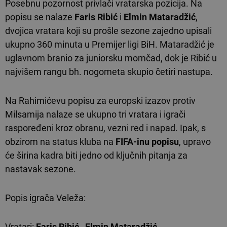
Posebnu pozornost privlači vratarska pozicija. Na
popisu se nalaze
Faris Ribić
i
Elmin Mataradžić
,
dvojica vratara koji su prošle sezone zajedno upisali
ukupno 360 minuta u Premijer ligi BiH. Mataradžić je
uglavnom branio za juniorsku momčad, dok je Ribić u
najvišem rangu bh. nogometa skupio četiri nastupa.
Na Rahimićevu popisu za europski izazov protiv
Milsamija nalaze se ukupno tri vratara i igrači
raspoređeni kroz obranu, vezni red i napad. Ipak, s
obzirom na status kluba na
FIFA-inu popisu
, upravo
će širina kadra biti jedno od ključnih pitanja za
nastavak sezone.
Popis igrača Veleža:
Vratari:
Faris Ribić
,
Elmin Mataradžić