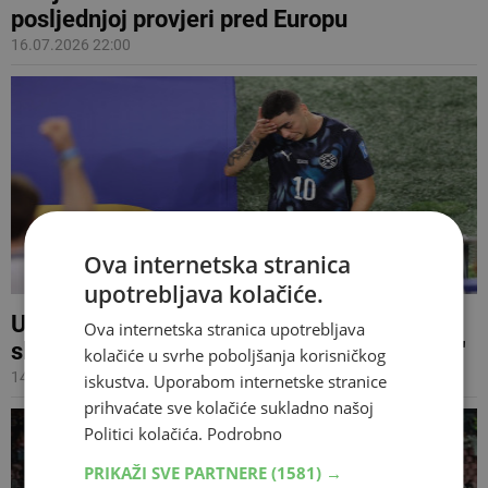
posljednjoj provjeri pred Europu
16.07.2026 22:00
Ova internetska stranica
upotrebljava kolačiće.
UEFA negoduje zbog FIFA-inih pravila u
Ova internetska stranica upotrebljava
slučajevima Embola i 'Viniciusovog pravila'
kolačiće u svrhe poboljšanja korisničkog
14.07.2026 08:43
iskustva. Uporabom internetske stranice
prihvaćate sve kolačiće sukladno našoj
Politici kolačića.
Podrobno
PRIKAŽI SVE PARTNERE
(1581) →