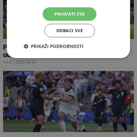
PRIHVATI SVE
ODBACI SVE
PRIKAŽI PODROBNOSTI
Poznato koliko će Velež i Zrinjski zaraditi
od europskih natjecanja
14.07.2026 08:03