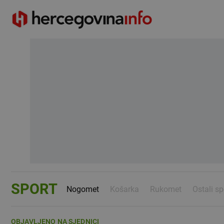
SPORT
Nogomet
Košarka
Rukomet
Ostali sp
OBJAVLJENO NA SJEDNICI