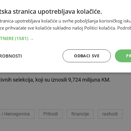
ska stranica upotrebljava kolačiće.
 milijuna KM, što je za 1,75 milijuna KM više u odnosu
tranica upotrebljava kolačiće u svrhe poboljšanja korisničkog i
ce prihvaćate sve kolačiće sukladno našoj Politici kolačića.
Podro
EFA-e
, odnosno Europske nogometne federacije, iz
RTNERE
(1581) →
DROBNOSTI
ODBACI SVE
PR
vnih selekcija, koji su iznosili 9,724 milijuna KM.
 i Hercegovina
Prihodi
financije
rashodi