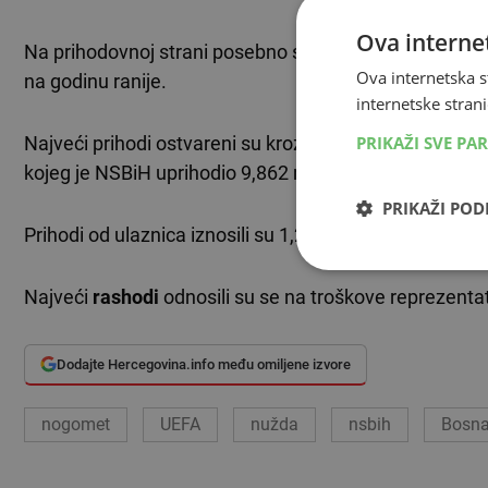
Ova internet
Na prihodovnoj strani posebno se ističe iznos od 9,563
Ova internetska s
na godinu ranije.
internetske strani
Najveći prihodi ostvareni su kroz
poslovni program U
PRIKAŽI SVE PA
kojeg je NSBiH uprihodio 9,862 milijuna KM.
PRIKAŽI PO
Prihodi od ulaznica iznosili su 1,26 milijuna KM.
Najveći
rashodi
odnosili su se na troškove reprezentati
Dodajte Hercegovina.info među omiljene izvore
nogomet
UEFA
nužda
nsbih
Bosna