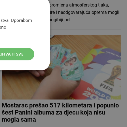
Vremenski uvjeti, nagla promjena atmosferskog tlaka,
iznimno niske temperature i neodgovarajuća oprema mogli
su imati važnu ulogu u pogibiji pet…
skustva. Uporabom
bno
IHVATI SVE
Mostarac prešao 517 kilometara i popunio
šest Panini albuma za djecu koja nisu
mogla sama