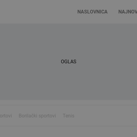
NASLOVNICA
NAJNOV
OGLAS
ortovi
Borilački sportovi
Tenis