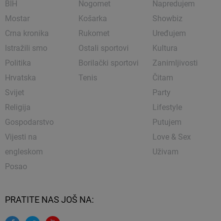
BIH
Nogomet
Napredujem
Mostar
Košarka
Showbiz
Crna kronika
Rukomet
Uređujem
Istražili smo
Ostali sportovi
Kultura
Politika
Borilački sportovi
Zanimljivosti
Hrvatska
Tenis
Čitam
Svijet
Party
Religija
Lifestyle
Gospodarstvo
Putujem
Vijesti na
Love & Sex
engleskom
Uživam
Posao
PRATITE NAS JOŠ NA: