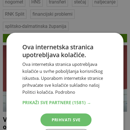
nogomet
HNS
transferi
stečaj
natjecanje
RNK Split
financijski problemi
splitsko-dalmatinska županija
VEZANI ČLANCI
Ova internetska stranica
upotrebljava kolačiće.
Ova internetska stranica upotrebljava
kolačiće u svrhe poboljšanja korisničkog
iskustva. Uporabom internetske stranice
prihvaćate sve kolačiće sukladno našoj
Politici kolačića.
Podrobno
PRIKAŽI SVE PARTNERE
(1581) →
Velež doveo mladog stopera iz
PRIHVATI SVE
omladinskog pogona PSG-a