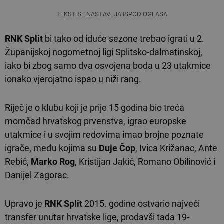
TEKST SE NASTAVLJA ISPOD OGLASA
RNK Split
bi tako od iduće sezone trebao igrati u 2.
Županijskoj nogometnoj ligi Splitsko-dalmatinskoj,
iako bi zbog samo dva osvojena boda u 23 utakmice
ionako vjerojatno ispao u niži rang.
Riječ je o klubu koji je prije 15 godina bio treća
momčad hrvatskog prvenstva, igrao europske
utakmice i u svojim redovima imao brojne poznate
igrače, među kojima su
Duje Čop
, Ivica Križanac, Ante
Rebić,
Marko Rog
, Kristijan Jakić, Romano Obilinović i
Danijel Zagorac.
Upravo je
RNK Split
2015. godine ostvario najveći
transfer unutar hrvatske lige, prodavši tada 19-