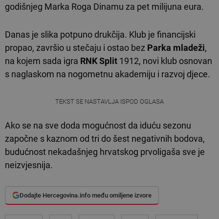
godišnjeg Marka Roga Dinamu za pet milijuna eura.
Danas je slika potpuno drukčija. Klub je financijski
propao, završio u stečaju i ostao bez
Parka mladeži
,
na kojem sada igra
RNK Split
1912, novi klub osnovan
s naglaskom na nogometnu akademiju i razvoj djece.
TEKST SE NASTAVLJA ISPOD OGLASA
Ako se na sve doda mogućnost da iduću sezonu
započne s kaznom od tri do šest negativnih bodova,
budućnost nekadašnjeg hrvatskog prvoligaša sve je
neizvjesnija.
Dodajte Hercegovina.info među omiljene izvore