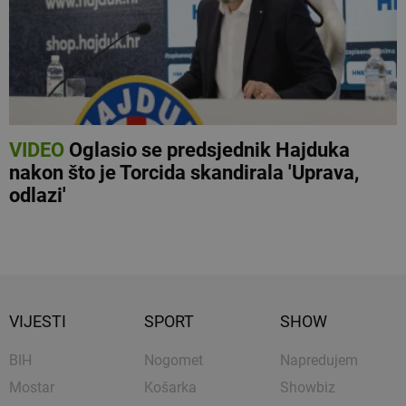
VIDEO
Oglasio se predsjednik Hajduka
nakon što je Torcida skandirala 'Uprava,
odlazi'
VIJESTI
SPORT
SHOW
BIH
Nogomet
Napredujem
Mostar
Košarka
Showbiz