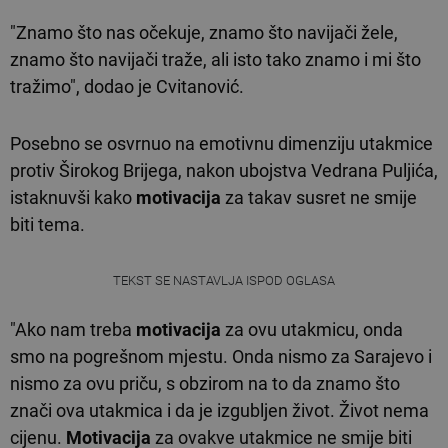
"Znamo što nas očekuje, znamo što navijači žele,
znamo što navijači traže, ali isto tako znamo i mi što
tražimo", dodao je Cvitanović.
Posebno se osvrnuo na emotivnu dimenziju utakmice
protiv Širokog Brijega, nakon ubojstva Vedrana Puljića,
istaknuvši kako
motivacija
za takav susret ne smije
biti tema.
TEKST SE NASTAVLJA ISPOD OGLASA
"Ako nam treba
motivacija
za ovu utakmicu, onda
smo na pogrešnom mjestu. Onda nismo za Sarajevo i
nismo za ovu priču, s obzirom na to da znamo što
znači ova utakmica i da je izgubljen život. Život nema
cijenu.
Motivacija
za ovakve utakmice ne smije biti