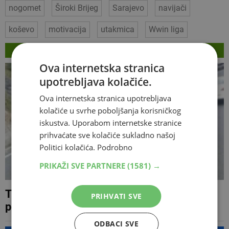
nogomet
Široki Brijeg
Sarajevo
navijači
koševo
motivacija
utakmica
Wwin liga
VEZANI ČLANCI
Ova internetska stranica
upotrebljava kolačiće.
Ova internetska stranica upotrebljava
kolačiće u svrhe poboljšanja korisničkog
iskustva. Uporabom internetske stranice
prihvaćate sve kolačiće sukladno našoj
Politici kolačića.
Podrobno
PRIKAŽI SVE PARTNERE
(1581) →
Teška prometna nesreća na Bradini u
PRIHVATI SVE
potpunosti obustavila promet
ODBACI SVE