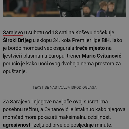
Sarajevo
u subotu od 18 sati na Koševu dočekuje
Široki Brijeg
u sklopu 34. kola Premijer lige BiH. Iako
je bordo momčad već osigurala
treće mjesto
na
ljestvici i plasman u Europu, trener
Mario Cvitanović
poručio je kako uoči ovog dvoboja nema prostora za
opuštanje.
TEKST SE NASTAVLJA ISPOD OGLASA
Za Sarajevo i njegove navijače ovaj susret ima
posebnu težinu, a Cvitanović je istaknuo kako njegova
momčad mora pokazati maksimalnu ozbiljnost,
agresivnost
i želju od prve do posljednje minute.