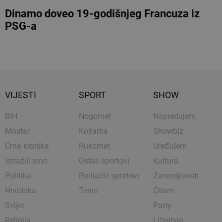
Dinamo doveo 19-godišnjeg Francuza iz
PSG-a
VIJESTI
SPORT
SHOW
BIH
Nogomet
Napredujem
Mostar
Košarka
Showbiz
Crna kronika
Rukomet
Uređujem
Istražili smo
Ostali sportovi
Kultura
Politika
Borilački sportovi
Zanimljivosti
Hrvatska
Tenis
Čitam
Svijet
Party
Religija
Lifestyle