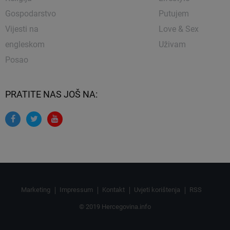
Gospodarstvo
Putujem
Vijesti na
Love & Sex
engleskom
Uživam
Posao
PRATITE NAS JOŠ NA:
Marketing
Impressum
Kontakt
Uvjeti korištenja
RSS
© 2019 Hercegovina.info