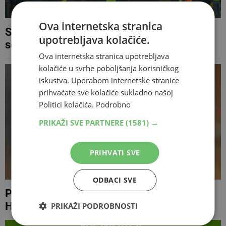
Ova internetska stranica
Susret u Sandžaku prekinut nakon 30
upotrebljava kolačiće.
sekundi
Ova internetska stranica upotrebljava
kolačiće u svrhe poboljšanja korisničkog
iskustva. Uporabom internetske stranice
prihvaćate sve kolačiće sukladno našoj
Politici kolačića.
Podrobno
PRIKAŽI SVE PARTNERE
(1581) →
PRIHVATI SVE
ODBACI SVE
Potvrđena optužnica protiv 14 navijača
Hajduka zbog nereda u Tuzli
PRIKAŽI PODROBNOSTI