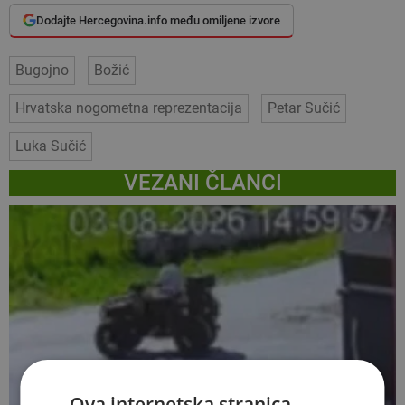
Dodajte Hercegovina.info među omiljene izvore
Bugojno
Božić
Hrvatska nogometna reprezentacija
Petar Sučić
Luka Sučić
VEZANI ČLANCI
Ova internetska stranica