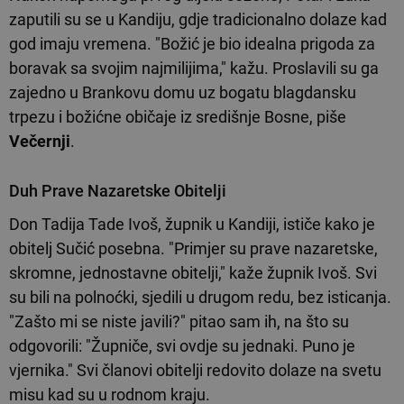
zaputili su se u Kandiju, gdje tradicionalno dolaze kad
god imaju vremena. "Božić je bio idealna prigoda za
boravak sa svojim najmilijima," kažu. Proslavili su ga
zajedno u Brankovu domu uz bogatu blagdansku
trpezu i božićne običaje iz središnje Bosne, piše
Večernji
.
Duh Prave Nazaretske Obitelji
Don Tadija Tade Ivoš, župnik u Kandiji, ističe kako je
obitelj Sučić posebna. "Primjer su prave nazaretske,
skromne, jednostavne obitelji," kaže župnik Ivoš. Svi
su bili na polnoćki, sjedili u drugom redu, bez isticanja.
"Zašto mi se niste javili?" pitao sam ih, na što su
odgovorili: "Župniče, svi ovdje su jednaki. Puno je
vjernika." Svi članovi obitelji redovito dolaze na svetu
misu kad su u rodnom kraju.