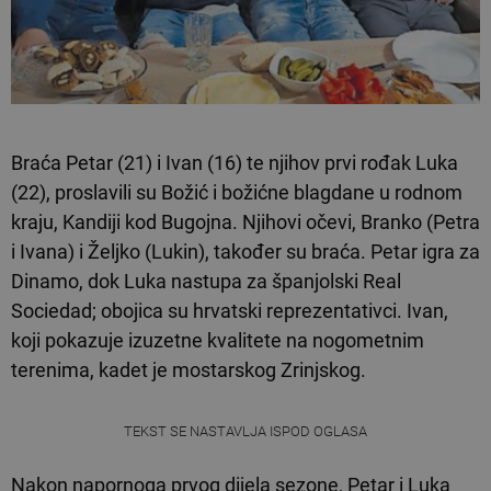
Braća Petar (21) i Ivan (16) te njihov prvi rođak Luka
(22), proslavili su Božić i božićne blagdane u rodnom
kraju, Kandiji kod Bugojna. Njihovi očevi, Branko (Petra
i Ivana) i Željko (Lukin), također su braća. Petar igra za
Dinamo, dok Luka nastupa za španjolski Real
Sociedad; obojica su hrvatski reprezentativci. Ivan,
koji pokazuje izuzetne kvalitete na nogometnim
terenima, kadet je mostarskog Zrinjskog.
TEKST SE NASTAVLJA ISPOD OGLASA
Nakon napornoga prvog dijela sezone, Petar i Luka