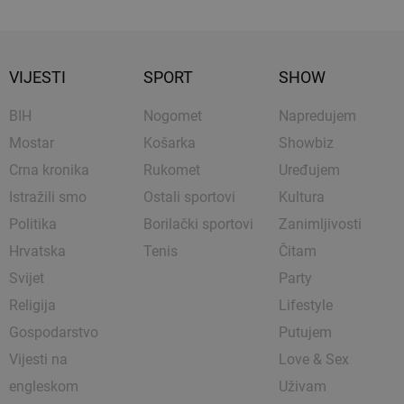
VIJESTI
SPORT
SHOW
BIH
Nogomet
Napredujem
Mostar
Košarka
Showbiz
Crna kronika
Rukomet
Uređujem
Istražili smo
Ostali sportovi
Kultura
Politika
Borilački sportovi
Zanimljivosti
Hrvatska
Tenis
Čitam
Svijet
Party
Religija
Lifestyle
Gospodarstvo
Putujem
Vijesti na
Love & Sex
engleskom
Uživam