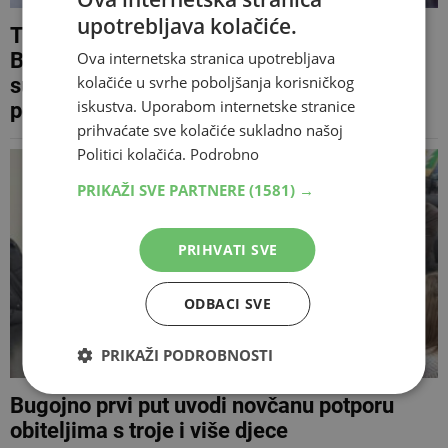
upotrebljava kolačiće.
Tko je tajno osiguravao Vučića kod
Ova internetska stranica upotrebljava
Bugojna? Specijalci krenuli prema
kolačiće u svrhe poboljšanja korisničkog
sumnjivim muškarcima, oni quadovima
iskustva. Uporabom internetske stranice
pobjegli u šumu
prihvaćate sve kolačiće sukladno našoj
Politici kolačića.
Podrobno
PRIKAŽI SVE PARTNERE
(1581) →
PRIHVATI SVE
ODBACI SVE
PRIKAŽI PODROBNOSTI
Bugojno prvi put uvodi novčanu potporu
obiteljima s troje i više djece