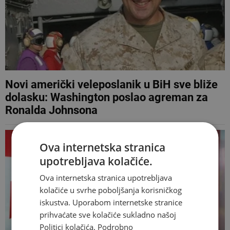
Novi američki veleposlanik u BiH sve bliže
dolasku: Washington poslao agreman za
Ronalda Johnsona
Ova internetska stranica
upotrebljava kolačiće.
Ova internetska stranica upotrebljava
kolačiće u svrhe poboljšanja korisničkog
iskustva. Uporabom internetske stranice
prihvaćate sve kolačiće sukladno našoj
Politici kolačića.
Podrobno