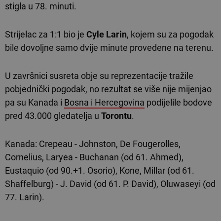
stigla u 78. minuti.
Strijelac za 1:1 bio je
Cyle Larin
, kojem su za pogodak
bile dovoljne samo dvije minute provedene na terenu.
U završnici susreta obje su reprezentacije tražile
pobjednički pogodak, no rezultat se više nije mijenjao
pa su Kanada i
Bosna i Hercegovina
podijelile bodove
pred 43.000 gledatelja u
Torontu
.
Kanada: Crepeau - Johnston, De Fougerolles,
Cornelius, Laryea - Buchanan (od 61. Ahmed),
Eustaquio (od 90.+1. Osorio), Kone, Millar (od 61.
Shaffelburg) - J. David (od 61. P. David), Oluwaseyi (od
77. Larin).