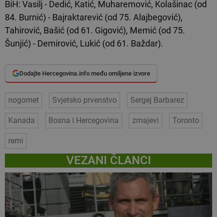
BiH: Vasilj - Dedić, Katić, Muharemović, Kolašinac (od
84. Burnić) - Bajraktarević (od 75. Alajbegović),
Tahirović, Bašić (od 61. Gigović), Memić (od 75.
Šunjić) - Demirović, Lukić (od 61. Baždar).
Dodajte Hercegovina.info među omiljene izvore
nogomet
Svjetsko prvenstvo
Sergej Barbarez
Kanada
Bosna i Hercegovina
zmajevi
Toronto
remi
VEZANI ČLANCI