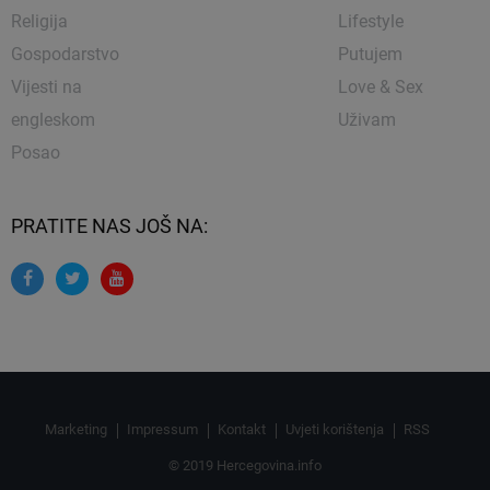
Religija
Lifestyle
Gospodarstvo
Putujem
Vijesti na
Love & Sex
engleskom
Uživam
Posao
PRATITE NAS JOŠ NA:
Marketing
Impressum
Kontakt
Uvjeti korištenja
RSS
© 2019 Hercegovina.info