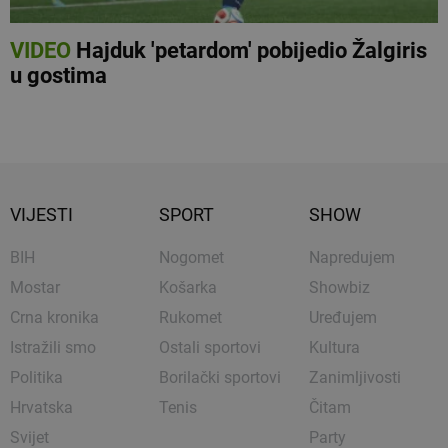
VIDEO
Hajduk 'petardom' pobijedio Žalgiris
u gostima
VIJESTI
SPORT
SHOW
BIH
Nogomet
Napredujem
Mostar
Košarka
Showbiz
Crna kronika
Rukomet
Uređujem
Istražili smo
Ostali sportovi
Kultura
Politika
Borilački sportovi
Zanimljivosti
Hrvatska
Tenis
Čitam
Svijet
Party