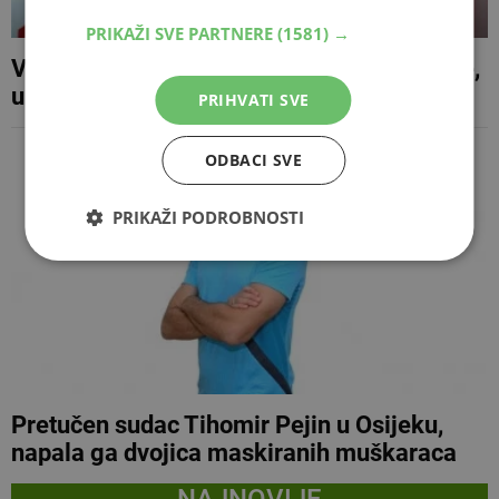
PRIKAŽI SVE PARTNERE
(1581) →
Velež doveo mladog napadača iz Slovenije,
u juniorima Celja zabio 17 golova
PRIHVATI SVE
ODBACI SVE
PRIKAŽI PODROBNOSTI
Pretučen sudac Tihomir Pejin u Osijeku,
napala ga dvojica maskiranih muškaraca
NAJNOVIJE