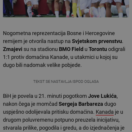
Nogometna reprezentacija Bosne i Hercegovine
remijem je otvorila nastup na
Svjetskom prvenstvu
.
Zmajevi
su na stadionu
BMO Field
u
Torontu
odigrali
1:1 protiv domaćina Kanade, u utakmici u kojoj su
dugo bili nadomak velike pobjede.
TEKST SE NASTAVLJA ISPOD OGLASA
BiH je povela u 21. minuti pogotkom
Jove Lukića
,
nakon čega je momčad
Sergeja Barbareza
dugo
uspješno odolijevala pritisku domaćina.
Kanada
je u
drugom poluvremenu potpuno preuzela inicijativu,
stvarala prilike, pogodila i gredu, a do izjednačenja je