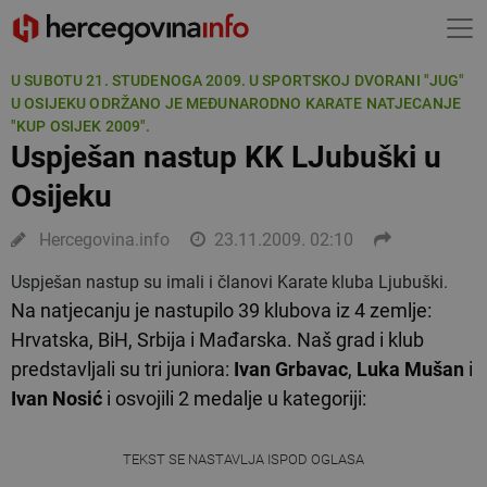
U SUBOTU 21. STUDENOGA 2009. U SPORTSKOJ DVORANI "JUG"
U OSIJEKU ODRŽANO JE MEĐUNARODNO KARATE NATJECANJE
"KUP OSIJEK 2009".
Uspješan nastup KK LJubuški u
Osijeku
Hercegovina.info
23.11.2009. 02:10
Uspješan nastup su imali i članovi Karate kluba Ljubuški.
Na natjecanju je nastupilo 39 klubova iz 4 zemlje:
Hrvatska, BiH, Srbija i Mađarska. Naš grad i klub
predstavljali su tri juniora:
Ivan Grbavac
,
Luka Mušan
i
Ivan Nosić
i osvojili 2 medalje u kategoriji:
TEKST SE NASTAVLJA ISPOD OGLASA