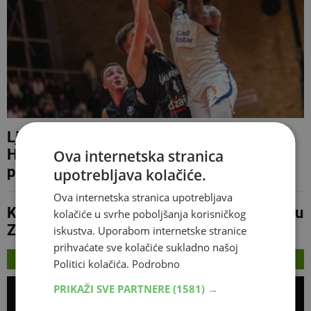
Ljubuški večeras može osvojiti titulu KS
Herceg-Bosne, Mostar traži izjednačenje
Ova internetska stranica
pred svojim navijačima
upotrebljava kolačiće.
Ova internetska stranica upotrebljava
KK Ljubuški uspješan na Božićnom turniru u
kolačiće u svrhe poboljšanja korisničkog
Zagrebu
iskustva. Uporabom internetske stranice
prihvaćate sve kolačiće sukladno našoj
NAJNOVIJE
Politici kolačića.
Podrobno
PRIKAŽI SVE PARTNERE
(1581) →