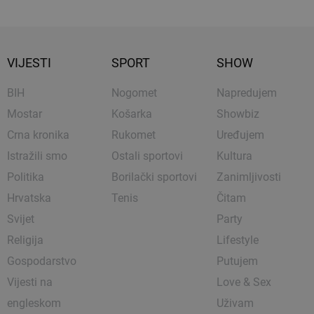
VIJESTI
SPORT
SHOW
BIH
Nogomet
Napredujem
Mostar
Košarka
Showbiz
Crna kronika
Rukomet
Uređujem
Istražili smo
Ostali sportovi
Kultura
Politika
Borilački sportovi
Zanimljivosti
Hrvatska
Tenis
Čitam
Svijet
Party
Religija
Lifestyle
Gospodarstvo
Putujem
Vijesti na
Love & Sex
engleskom
Uživam