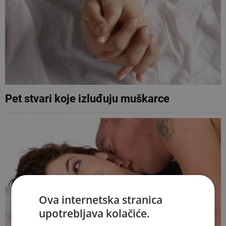
Pet stvari koje izluđuju muškarce
Ova internetska stranica
upotrebljava kolačiće.