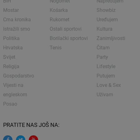
BIH
Nogomet
Napredujem
Mostar
Košarka
Showbiz
Crna kronika
Rukomet
Uređujem
Istražili smo
Ostali sportovi
Kultura
Politika
Borilački sportovi
Zanimljivosti
Hrvatska
Tenis
Čitam
Svijet
Party
Religija
Lifestyle
Gospodarstvo
Putujem
Vijesti na
Love & Sex
engleskom
Uživam
Posao
PRATITE NAS JOŠ NA: