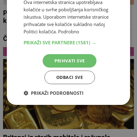
Ova internetska stranica upotrebljava
kolačiće u svrhe poboljšanja korisničkog
Pogledajte deset pitanja mladih o seksu
iskustva. Uporabom internetske stranice
koji će vas šokirati
prihvaćate sve kolačiće sukladno našoj
Politici kolačića.
Podrobno
Čega se muškarci plaše u krevetu?
PRIKAŽI SVE PARTNERE
(1581) →
NAJNOVIJE
PRIHVATI SVE
ODBACI SVE
PRIKAŽI PODROBNOSTI