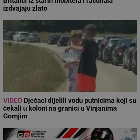
Britanci iz starih mobitela i računala
izdvajaju zlato
VIDEO
Dječaci dijelili vodu putnicima koji su
čekali u koloni na granici u Vinjanima
Gornjim