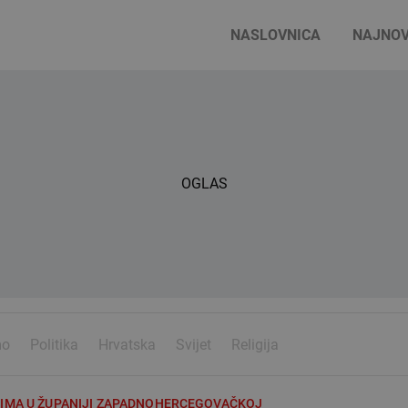
NASLOVNICA
NAJNOV
OGLAS
mo
Politika
Hrvatska
Svijet
Religija
NIMA U ŽUPANIJI ZAPADNOHERCEGOVAČKOJ