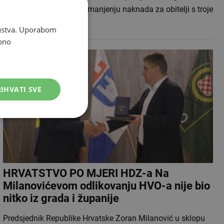
opovrgnuo je tvrdnje o smanjenju naknada za obitelji s troje
i više djece u ovoj…
skustva. Uporabom
bno
IHVATI SVE
HRVATSTVO PO MJERI HDZ-a Na
Milanovićevom odlikovanju HVO-a nije bio
nitko iz grada i županije
Predsjednik Republike Hrvatske Zoran Milanović u sklopu