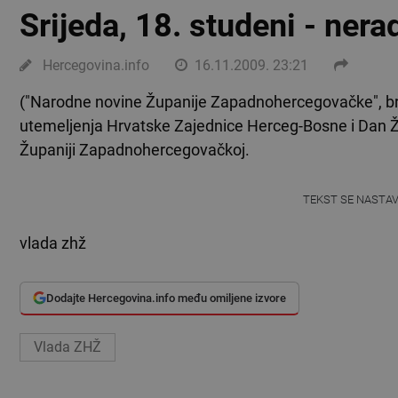
Srijeda, 18. studeni - ner
Hercegovina.info
16.11.2009. 23:21
("Narodne novine Županije Zapadnohercegovačke", bro
utemeljenja Hrvatske Zajednice Herceg-Bosne i Dan 
Županiji Zapadnohercegovačkoj.
TEKST SE NASTA
vlada zhž
Dodajte Hercegovina.info među omiljene izvore
Vlada ZHŽ