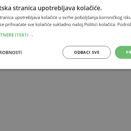
ska stranica upotrebljava kolačiće.
tranica upotrebljava kolačiće u svrhe poboljšanja korisničkog i
ce prihvaćate sve kolačiće sukladno našoj Politici kolačića.
Podro
RTNERE
(1581) →
DROBNOSTI
ODBACI SVE
PR