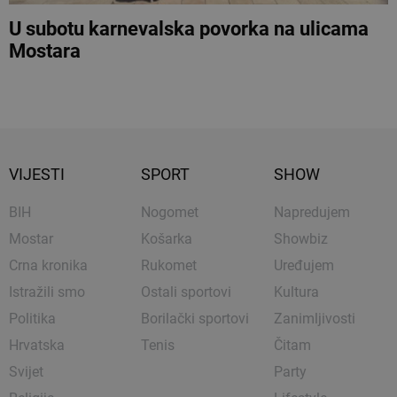
U subotu karnevalska povorka na ulicama
Mostara
VIJESTI
SPORT
SHOW
BIH
Nogomet
Napredujem
Mostar
Košarka
Showbiz
Crna kronika
Rukomet
Uređujem
Istražili smo
Ostali sportovi
Kultura
Politika
Borilački sportovi
Zanimljivosti
Hrvatska
Tenis
Čitam
Svijet
Party