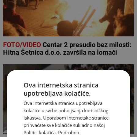
FOTO/VIDEO
Centar 2 presudio bez milosti:
Hitna Šetnica d.o.o. završila na lomači
Ova internetska stranica
upotrebljava kolačiće.
Ova internetska stranica upotrebljava
kolačiće u svrhe poboljšanja korisničkog
iskustva. Uporabom internetske stranice
prihvaćate sve kolačiće sukladno našoj
Politici kolačića.
Podrobno