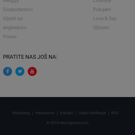
Religija
Lifestyle
Gospodarstvo
Putujem
Vijesti na
Love & Sex
engleskom
Uživam
Posao
PRATITE NAS JOŠ NA:
Marketing
Impressum
Kontakt
Uvjeti korištenja
RSS
© 2019 Hercegovina.info