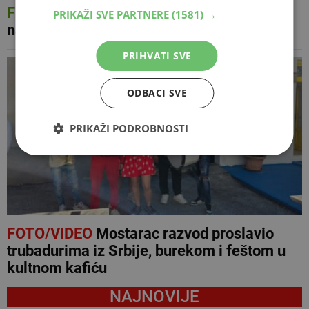
FOTO
Avenija i Centar 2 večeras igraju za
PRIKAŽI SVE PARTNERE
(1581) →
najbolju ekipu Mostara
PRIHVATI SVE
ODBACI SVE
PRIKAŽI PODROBNOSTI
FOTO/VIDEO
Mostarac razvod proslavio
trubadurima iz Srbije, burekom i feštom u
kultnom kafiću
NAJNOVIJE