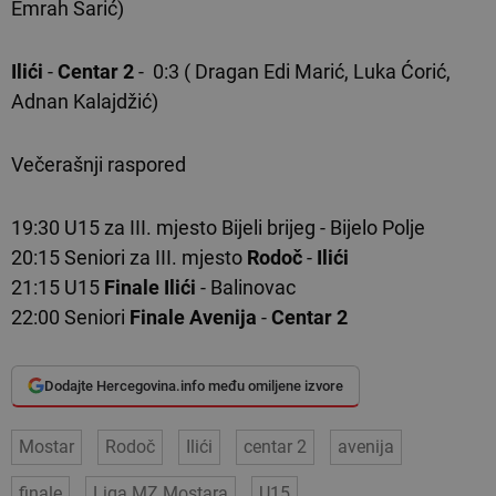
Emrah Sarić)
Ilići
-
Centar 2
- 0:3 ( Dragan Edi Marić, Luka Ćorić,
Adnan Kalajdžić)
Večerašnji raspored
19:30 U15 za III. mjesto Bijeli brijeg - Bijelo Polje
20:15 Seniori za III. mjesto
Rodoč
-
Ilići
21:15 U15
Finale
Ilići
- Balinovac
22:00 Seniori
Finale
Avenija
-
Centar 2
Dodajte Hercegovina.info među omiljene izvore
Mostar
Rodoč
Ilići
centar 2
avenija
finale
Liga MZ Mostara
U15