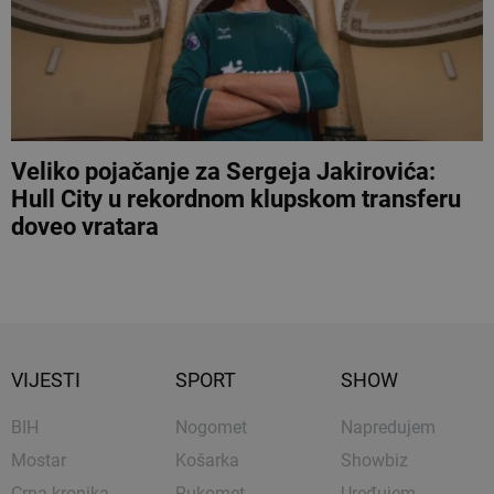
Veliko pojačanje za Sergeja Jakirovića:
Hull City u rekordnom klupskom transferu
doveo vratara
VIJESTI
SPORT
SHOW
BIH
Nogomet
Napredujem
Mostar
Košarka
Showbiz
Crna kronika
Rukomet
Uređujem