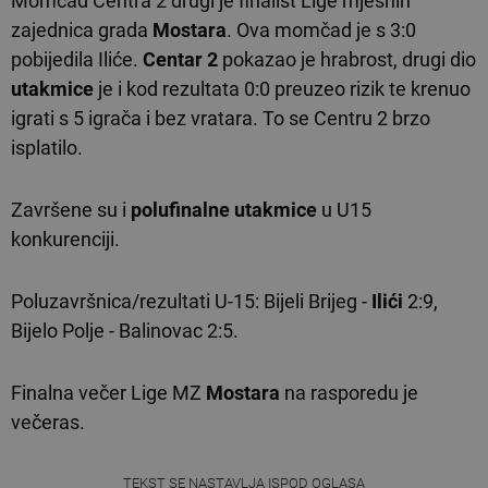
Momčad Centra 2 drugi je finalist Lige mjesnih
zajednica grada
Mostara
. Ova momčad je s 3:0
pobijedila Iliće.
Centar 2
pokazao je hrabrost, drugi dio
utakmice
je i kod rezultata 0:0 preuzeo rizik te krenuo
igrati s 5 igrača i bez vratara. To se Centru 2 brzo
isplatilo.
Završene su i
polufinalne
utakmice
u U15
konkurenciji.
Poluzavršnica/rezultati U-15: Bijeli Brijeg -
Ilići
2:9,
Bijelo Polje - Balinovac 2:5.
Finalna večer Lige MZ
Mostara
na rasporedu je
večeras.
TEKST SE NASTAVLJA ISPOD OGLASA