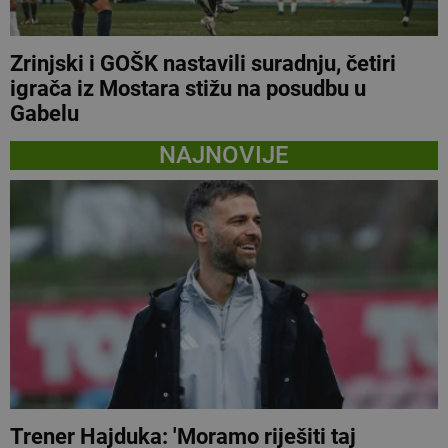
Zrinjski i GOŠK nastavili suradnju, četiri
igrača iz Mostara stižu na posudbu u
Gabelu
NAJNOVIJE
Trener Hajduka: 'Moramo riješiti taj