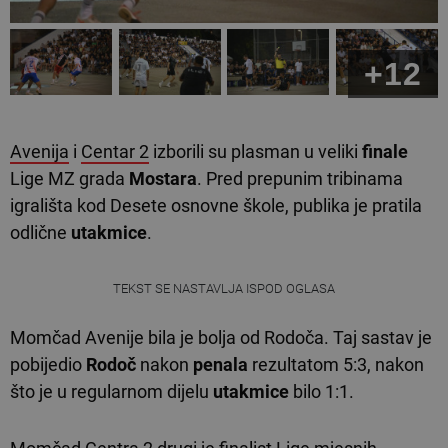
+12
Avenija
i
Centar 2
izborili su plasman u veliki
finale
Lige MZ grada
Mostara
. Pred prepunim tribinama
igrališta kod Desete osnovne škole, publika je pratila
odlične
utakmice
.
TEKST SE NASTAVLJA ISPOD OGLASA
Momčad Avenije bila je bolja od Rodoča. Taj sastav je
pobijedio
Rodoč
nakon
penala
rezultatom 5:3, nakon
što je u regularnom dijelu
utakmice
bilo 1:1.