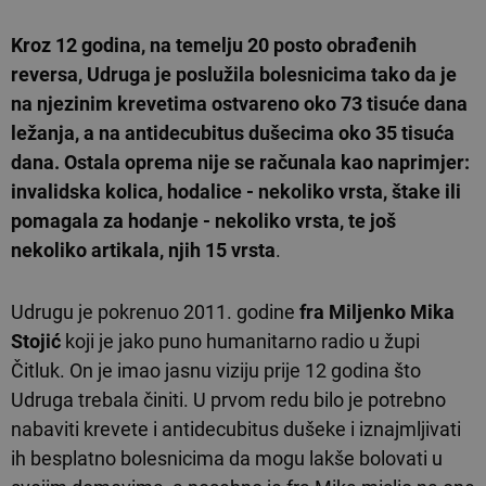
Kroz 12 godina, na temelju 20 posto obrađenih
reversa, Udruga je poslužila bolesnicima tako da je
na njezinim krevetima ostvareno oko 73 tisuće dana
ležanja, a na antidecubitus dušecima oko 35 tisuća
dana. Ostala oprema nije se računala kao naprimjer:
invalidska kolica, hodalice - nekoliko vrsta, štake ili
pomagala za hodanje - nekoliko vrsta, te još
nekoliko artikala, njih 15 vrsta
.
Udrugu je pokrenuo 2011. godine
fra Miljenko Mika
Stojić
koji je jako puno humanitarno radio u župi
Čitluk. On je imao jasnu viziju prije 12 godina što
Udruga trebala činiti. U prvom redu bilo je potrebno
nabaviti krevete i antidecubitus dušeke i iznajmljivati
ih besplatno bolesnicima da mogu lakše bolovati u