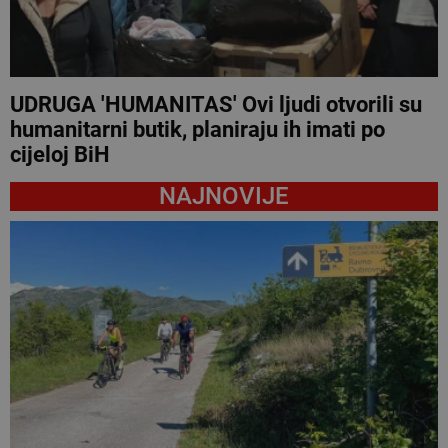
UDRUGA 'HUMANITAS' Ovi ljudi otvorili su
humanitarni butik, planiraju ih imati po
cijeloj BiH
NAJNOVIJE