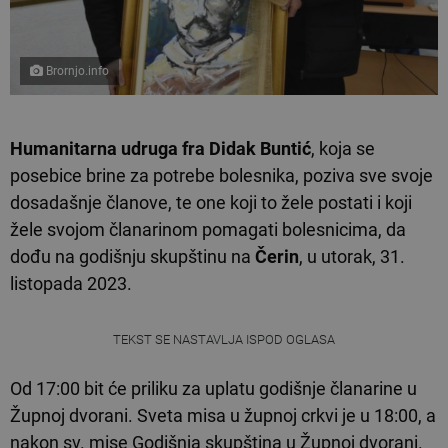
Brornjo.info
Humanitarna udruga fra Didak Buntić
, koja se
posebice brine za potrebe bolesnika, poziva sve svoje
dosadašnje članove, te one koji to žele postati i koji
žele svojom članarinom pomagati bolesnicima, da
dođu na godišnju skupštinu na
Čerin
, u utorak, 31.
listopada 2023.
TEKST SE NASTAVLJA ISPOD OGLASA
Od 17:00 bit će priliku za uplatu godišnje članarine u
Župnoj dvorani. Sveta misa u župnoj crkvi je u 18:00, a
nakon sv. mise Godišnja skupština u Župnoj dvorani.