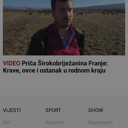
VIDEO
Priča Širokobriježanina Franje:
Krave, ovce i ostanak u rodnom kraju
VIJESTI
SPORT
SHOW
BIH
Nogomet
Napredujem