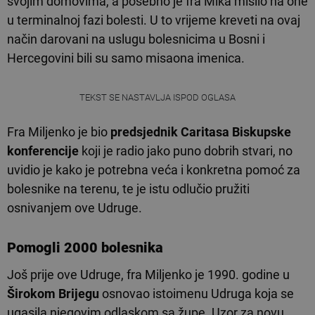
svojim domovima, a posebno je fra Mika mislio na one
u terminalnoj fazi bolesti. U to vrijeme kreveti na ovaj
način darovani na uslugu bolesnicima u Bosni i
Hercegovini bili su samo misaona imenica.
TEKST SE NASTAVLJA ISPOD OGLASA
Fra Miljenko je bio
predsjednik Caritasa Biskupske
konferencije
koji je radio jako puno dobrih stvari, no
uvidio je kako je potrebna veća i konkretna pomoć za
bolesnike na terenu, te je istu odlučio pružiti
osnivanjem ove Udruge.
Pomogli 2000 bolesnika
Još prije ove Udruge, fra Miljenko je 1990. godine u
Širokom Brijegu
osnovao istoimenu Udruga koja se
ugasila njegovim odlaskom sa župe. Uzor za novu