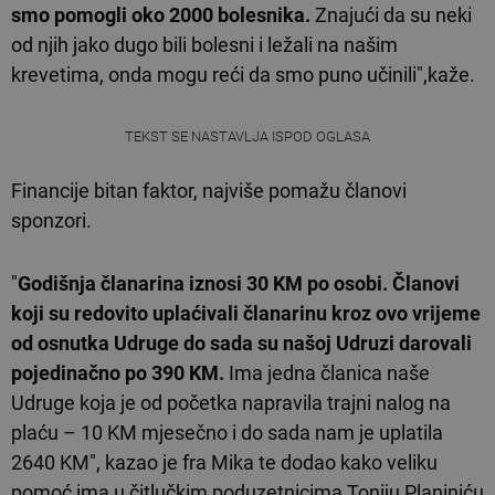
smo pomogli oko 2000 bolesnika.
Znajući da su neki
od njih jako dugo bili bolesni i ležali na našim
krevetima, onda mogu reći da smo puno učinili",kaže.
TEKST SE NASTAVLJA ISPOD OGLASA
Financije bitan faktor, najviše pomažu članovi
sponzori.
"
Godišnja članarina iznosi 30 KM po osobi. Članovi
koji su redovito uplaćivali članarinu kroz ovo vrijeme
od osnutka Udruge do sada su našoj Udruzi darovali
pojedinačno po 390 KM.
Ima jedna članica naše
Udruge koja je od početka napravila trajni nalog na
plaću – 10 KM mjesečno i do sada nam je uplatila
2640 KM", kazao je fra Mika te dodao kako veliku
pomoć ima u čitlučkim poduzetnicima Toniju Planiniću