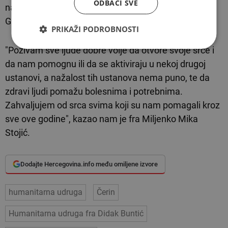
ODBACI SVE
na teritoriju općine Čitluk, zatim Ljubuški, Mostar,
Grude, Široki Brijeg, Stolac i Posušje", dodao je.
PRIKAŽI PODROBNOSTI
"Pozivam sve ljude dobre volje da otvore svoje srce i
da nam pomognu ili da se aktiviraju u nekoj drugoj
ustanovi, a nažalost tih ustanova nema puno, te da
zdravi ljudi pomažu bolesnima i potrebnima.
Zahvaljujem od srca svima koji su nam pomagali kroz
sve ove godine", kazao nam je fra Miljenko Mika
Stojić.
Dodajte Hercegovina.info među omiljene izvore
humanitarna udruga
Čerin
Humanitarna udruga fra Didak Buntić