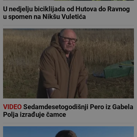
U nedjelju biciklijada od Hutova do Ravnog
u spomen na Nikšu Vuletića
VIDEO
Sedamdesetogodišnji Pero iz Gabela
Polja izrađuje čamce