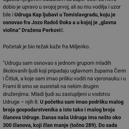
dobio je upravo u svojoj prvoj, ali su mu vodilja i uzor
bile i
Udruga Kap ljubavi u Tomislavgradu, koju je
osnovao fra Jozo Radoš Đoka a u kojoj je „glavna
violina“ Dražena Perkovi
ć.
Početak je bio težak kaže fra Miljenko.
"Udrugu sam osnovao s jednom grupom mladih
školovanih ljudi koji pripadaju uglavnom župama Čerin
i Čitluk, a koje sam imao priliku voditi na vjeronauku i u
Frami ili smo se susretali na nekim drugim
druženjima. Mladi ljudi su zastupljeni u vodstvu
Udruge – njih 8.
U početku sam imao podršku malog
broja gospodarstvenika a isto tako i malog broja
članova Udruge. Danas naša Udruga ima nešto oko
300 članova, koji član manje (točno 289). Do sada