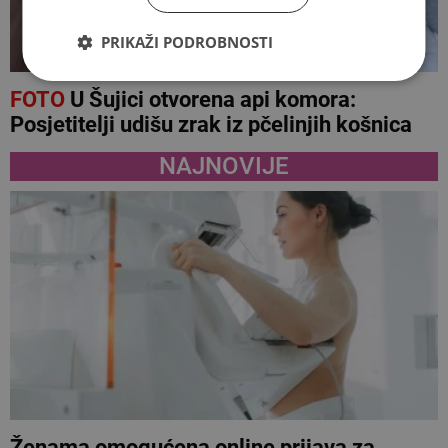
PRIKAŽI PODROBNOSTI
FOTO
U Šujici otvorena api komora:
Posjetitelji udišu zrak iz pčelinjih košnica
NAJNOVIJE
Ženama omogućena online prijava za