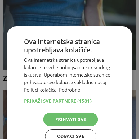
Ova internetska stranica
upotrebljava kolačiće.
Ova internetska stranica upotrebljava
kolačiće u svrhe poboljšanja korisničkog
iskustva. Uporabom internetske stranice
Zašto češanje pogoršava ubod komarca?
prihvaćate sve kolačiće sukladno našoj
Politici kolačića.
Podrobno
PRIKAŽI SVE PARTNERE
(1581) →
PRIHVATI SVE
ODBACI SVE